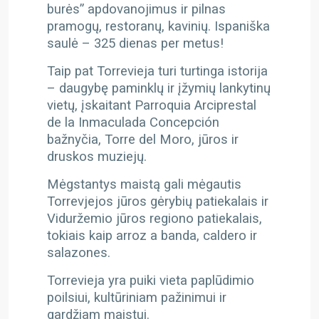
burės” apdovanojimus ir pilnas
pramogų, restoranų, kavinių. Ispaniška
saulė – 325 dienas per metus!
Taip pat Torrevieja turi turtinga istorija
– daugybę paminklų ir įžymių lankytinų
vietų, įskaitant Parroquia Arciprestal
de la Inmaculada Concepción
bažnyčia, Torre del Moro, jūros ir
druskos muziejų.
Mėgstantys maistą gali mėgautis
Torrevjejos jūros gėrybių patiekalais ir
Viduržemio jūros regiono patiekalais,
tokiais kaip arroz a banda, caldero ir
salazones.
Torrevieja yra puiki vieta paplūdimio
poilsiui, kultūriniam pažinimui ir
gardžiam maistui.