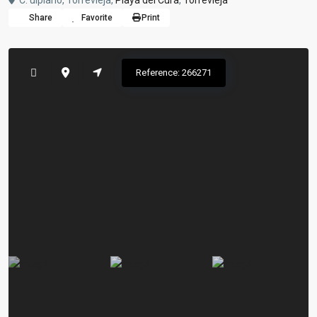
C. ulpiano, Torrevieja,
Playa del Cura
,
Torrevieja
Share
Favorite
Print
Reference: 266271