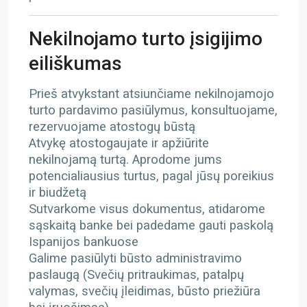
Nekilnojamo turto įsigijimo
eiliškumas
Prieš atvykstant atsiunčiame nekilnojamojo
turto pardavimo pasiūlymus, konsultuojame,
rezervuojame atostogų būstą
Atvykę atostogaujate ir apžiūrite
nekilnojamą turtą. Aprodome jums
potencialiausius turtus, pagal jūsų poreikius
ir biudžetą
Sutvarkome visus dokumentus, atidarome
sąskaitą banke bei padedame gauti paskolą
Ispanijos bankuose
Galime pasiūlyti būsto administravimo
paslaugą (Svečių pritraukimas, patalpų
valymas, svečių įleidimas, būsto priežiūra