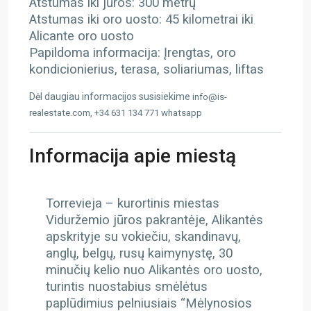
Atstumas iki jūros: 300 metrų
Atstumas iki oro uosto: 45 kilometrai iki
Alicante oro uosto
Papildoma informacija: Įrengtas, oro
kondicionierius, terasa, soliariumas, liftas
Dėl daugiau informacijos susisiekime
info@is-
realestate.com, +34 631 134 771 whatsapp
Informacija apie miestą
Torrevieja – kurortinis miestas
Viduržemio jūros pakrantėje, Alikantės
apskrityje su vokiečiu, skandinavų,
anglų, belgų, rusų kaimynystę, 30
minučių kelio nuo Alikantės oro uosto,
turintis nuostabius smėlėtus
paplūdimius pelniusiais “Mėlynosios