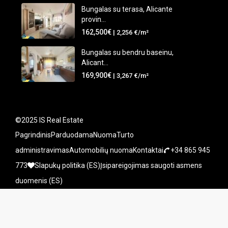
Bungalas su terasa, Alicante
provin...
162,500€
| 2,256 €/m²
Bungalas su bendru baseinu,
Alicant...
169,900€
| 3,267 €/m²
©2025 IS Real Estate
Pagrindinis
Parduodama
Nuoma
Turto
administravimas
Automobilių nuoma
Kontaktai
+34 865 945
773
Slapukų politika (ES)
Įsipareigojimas saugoti asmens
duomenis (ES)