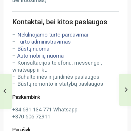
bei įruošimas)
Kontaktai, bei kitos paslaugos
–
Nekilnojamo turto pardavimai
–
Turto administravimas
–
Būstų nuoma
–
Automobilių nuoma
– Konsultacijos telefonu, messenger,
whatsapp ir kt.
– Buhalterinės ir juridinės paslaugos
– Būstų remonto ir statybų paslaugos
Paskambink
+34 631 134 771 Whatsapp
+370 606 72911
Parašyk