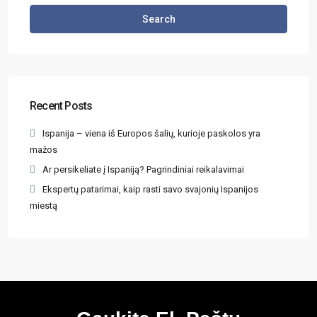
Search
Recent Posts
Ispanija – viena iš Europos šalių, kurioje paskolos yra
mažos
Ar persikeliate į Ispaniją? Pagrindiniai reikalavimai
Ekspertų patarimai, kaip rasti savo svajonių Ispanijos
miestą