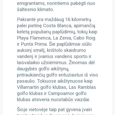
emigrantams, norintiems pabėgti nuo
šaltesnio klimato.
Pakrantė yra maždaug 16 kilometrų
palei pietinę Costa Blanca, apimančią
keletą populiarių paplūdimių, tokių kaip
Playa Flamenca, La Zenia, Cabo Roig
ir Punta Prima. Šie paplūdimiai siūlo
auksinį smėlį, krištolo skaidrumo
vandenį ir įvairius vandens sporto ir
laisvalaikio užsiėmimus.
Žinomas dėl
daugybės golfo aikštynų,
pritraukiančių golfo entuziastus iš viso
pasaulio. Tokiuose aikštynuose kaip
Villamartin golfo klubas, Las Ramblas
golfo klubas ir Campoamor golfo
klubas atsiveria nuostabūs vaizdai.
Šioje vietovėje taip pat gyvena įvairi