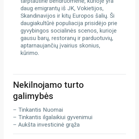
tarptautinė bendruomenė, kurioje yra
daug emigrantų iš JK, Vokietijos,
Skandinavijos ir kitų Europos šalių. Ši
daugiakultūrė populiacija prisidėjo prie
gyvybingos socialinės scenos, kurioje
gausu barų, restoranų ir parduotuvių,
aptarnaujančių įvairius skonius,
kūrimo.
Nekilnojamo turto
galimybės
– Tinkantis Nuomai
– Tinkantis ilgalaikiui gyvenimui
– Aukšta investicinė grąža