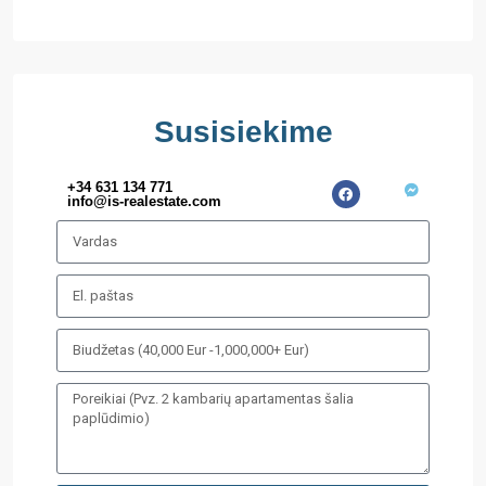
Susisiekime
+34 631 134 771
info@is-realestate.com