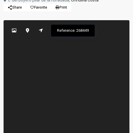
c. del boyero pilar de la horadada,
Orihuela Costa
Share
Favorite
Print
Reference: 268449