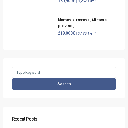
169,900€
| 3,267 €/m²
Namas su terasa, Alicante
provincij...
219,000€
| 3,173 €/m²
Search
Recent Posts