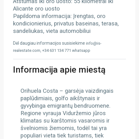
Atstumas iki oro uosto: 55 kilometrai iki
Alicante oro uosto
Papildoma informacija: Įrengtas, oro
kondicionierius, privatus baseinas, terasa,
sandeliukas, vieta automobiliui
Dėl daugiau informacijos susisiekime
info@is-
realestate.com, +34 631 134 771 whatsapp
Informacija apie miestą
Orihuela Costa – g
arsėja vaizdingais
paplūdimiais, golfo aikštynais ir
gyvybinga emigrantų bendruomene.
Regione vyrauja Viduržemio jūros
klimatas su karštomis vasaromis ir
švelniomis žiemomis, todėl tai yra
populiari vieta tiek turistams, tiek