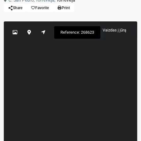
C. San Pedro, Torrevieja,
Torrevieja
Share
Favorite
Print
Vaizdas į jūrą
Reference: 268623