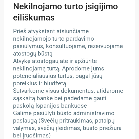
Nekilnojamo turto įsigijimo
eiliškumas
Prieš atvykstant atsiunčiame
nekilnojamojo turto pardavimo
pasiūlymus, konsultuojame, rezervuojame
atostogų būstą
Atvykę atostogaujate ir apžiūrite
nekilnojamą turtą. Aprodome jums
potencialiausius turtus, pagal jūsų
poreikius ir biudžetą
Sutvarkome visus dokumentus, atidarome
sąskaitą banke bei padedame gauti
paskolą Ispanijos bankuose
Galime pasiūlyti būsto administravimo
paslaugą (Svečių pritraukimas, patalpų
valymas, svečių įleidimas, būsto priežiūra
bei įruošimas)