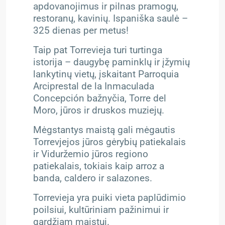
apdovanojimus ir pilnas pramogų,
restoranų, kavinių. Ispaniška saulė –
325 dienas per metus!
Taip pat Torrevieja turi turtinga
istorija – daugybę paminklų ir įžymių
lankytinų vietų, įskaitant Parroquia
Arciprestal de la Inmaculada
Concepción bažnyčia, Torre del
Moro, jūros ir druskos muziejų.
Mėgstantys maistą gali mėgautis
Torrevjejos jūros gėrybių patiekalais
ir Viduržemio jūros regiono
patiekalais, tokiais kaip arroz a
banda, caldero ir salazones.
Torrevieja yra puiki vieta paplūdimio
poilsiui, kultūriniam pažinimui ir
gardžiam maistui.