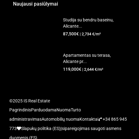
Naujausi pasiūlymai
Studija su bendru baseinu,
Alicante...
87,500€
| 2,734 €/m²
Apartamentas su terasa,
Alicante pr...
119,000€
| 2,644 €/m²
©2025 IS Real Estate
Pagrindinis
Parduodama
Nuoma
Turto
administravimas
Automobilių nuoma
Kontaktai
+34 865 945
773
Slapukų politika (ES)
Įsipareigojimas saugoti asmens
duomenis (ES)