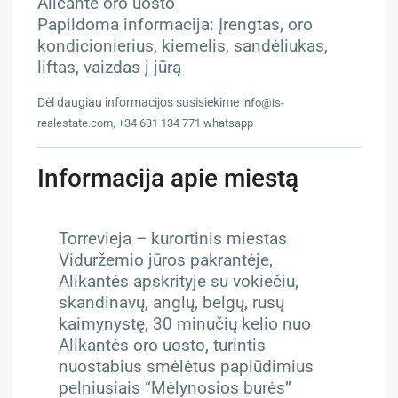
Alicante oro uosto
Papildoma informacija: Įrengtas, oro
kondicionierius, kiemelis, sandėliukas,
liftas, vaizdas į jūrą
Dėl daugiau informacijos susisiekime
info@is-
realestate.com, +34 631 134 771 whatsapp
Informacija apie miestą
Torrevieja – kurortinis miestas
Viduržemio jūros pakrantėje,
Alikantės apskrityje su vokiečiu,
skandinavų, anglų, belgų, rusų
kaimynystę, 30 minučių kelio nuo
Alikantės oro uosto, turintis
nuostabius smėlėtus paplūdimius
pelniusiais “Mėlynosios burės”