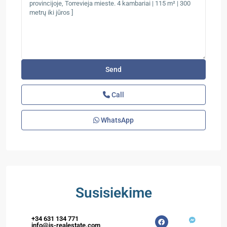
Call
WhatsApp
Susisiekime
+34 631 134 771
info@is-realestate.com