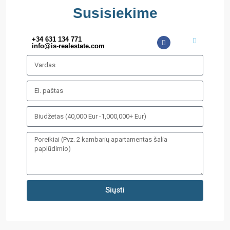
Susisiekime
+34 631 134 771
info@is-realestate.com
Siųsti