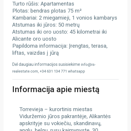
Turto rūšis: Apartamentas
Plotas: bendras plotas 75 m²
Kambariai: 2 miegamieji, 1 vonios kambarys
Atstumas iki jūros: 50 metrų
Atstumas iki oro uosto: 45 kilometrai iki
Alicante oro uosto
Papildoma informacija: Įrengtas, terasa,
liftas, vaizdas į jūrą
Dėl daugiau informacijos susisiekime
info@is-
realestate.com, +34 631 134 771 whatsapp
Informacija apie miestą
Torrevieja – kurortinis miestas
Viduržemio jūros pakrantėje, Alikantės
apskrityje su vokiečiu, skandinavų,
anglų, belgų, rusų kaimynystę, 30