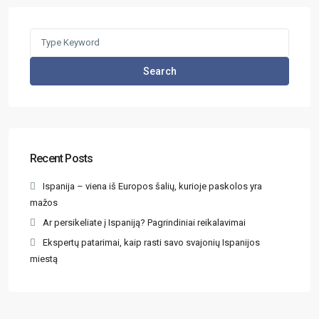
Search
Recent Posts
Ispanija – viena iš Europos šalių, kurioje paskolos yra
mažos
Ar persikeliate į Ispaniją? Pagrindiniai reikalavimai
Ekspertų patarimai, kaip rasti savo svajonių Ispanijos
miestą