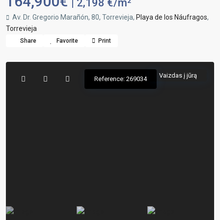
164,900€
| 2,198 €/m²
Av. Dr. Gregorio Marañón, 80, Torrevieja,
Playa de los Náufragos
,
Torrevieja
Share
Favorite
Print
Vaizdas į jūrą
Reference: 269034