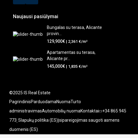
Naujausi pasiūlymai
Bungalas su terasa, Alicante
provin...
129,900€
| 2,361 €/m²
Apartamentas su terasa,
Alicante pr...
145,000€
| 1,835 €/m²
©2025 IS Real Estate
Pagrindinis
Parduodama
Nuoma
Turto
administravimas
Automobilių nuoma
Kontaktai
+34 865 945
773
Slapukų politika (ES)
Įsipareigojimas saugoti asmens
duomenis (ES)