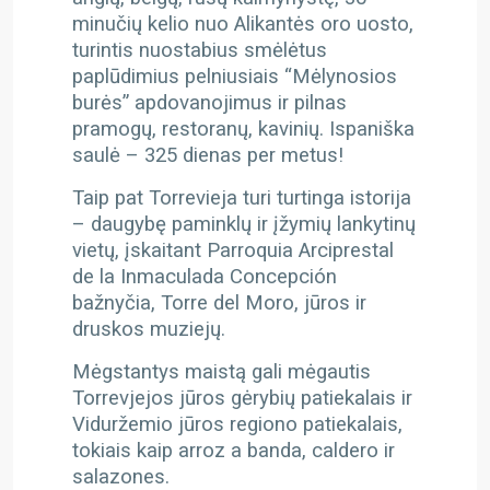
minučių kelio nuo Alikantės oro uosto,
turintis nuostabius smėlėtus
paplūdimius pelniusiais “Mėlynosios
burės” apdovanojimus ir pilnas
pramogų, restoranų, kavinių. Ispaniška
saulė – 325 dienas per metus!
Taip pat Torrevieja turi turtinga istorija
– daugybę paminklų ir įžymių lankytinų
vietų, įskaitant Parroquia Arciprestal
de la Inmaculada Concepción
bažnyčia, Torre del Moro, jūros ir
druskos muziejų.
Mėgstantys maistą gali mėgautis
Torrevjejos jūros gėrybių patiekalais ir
Viduržemio jūros regiono patiekalais,
tokiais kaip arroz a banda, caldero ir
salazones.