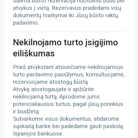
Galima būsto rezervacija nuotoliniu būdu bei
atvykus į vietą. Rezervavus pradedami visų
dokumentų tvarkymai iki Jūsų būsto raktų
padavimo.
Nekilnojamo turto įsigijimo
eiliškumas
Prieš atvykstant atsiunčiame nekilnojamojo
turto pardavimo pasiūlymus, konsultuojame,
rezervuojame atostogų būstą
Atvykę atostogaujate ir apžiūrite
nekilnojamą turtą. Aprodome jums
potencialiausius turtus, pagal jūsų poreikius
ir biudžetą
Sutvarkome visus dokumentus, atidarome
sąskaitą banke bei padedame gauti paskolą
Ispanijos bankuose