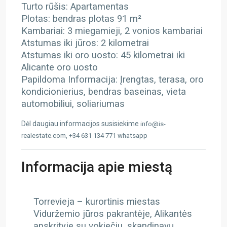
Turto rūšis: Apartamentas
Plotas: bendras plotas 91 m²
Kambariai: 3 miegamieji, 2 vonios kambariai
Atstumas iki jūros: 2 kilometrai
Atstumas iki oro uosto: 45 kilometrai iki
Alicante oro uosto
Papildoma Informacija: Įrengtas, terasa, oro
kondicionierius, bendras baseinas, vieta
automobiliui, soliariumas
Dėl daugiau informacijos susisiekime
info@is-
realestate.com, +34 631 134 771 whatsapp
Informacija apie miestą
Torrevieja – kurortinis miestas
Viduržemio jūros pakrantėje, Alikantės
apskrityje su vokiečiu, skandinavų,