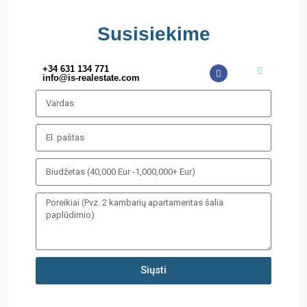
Susisiekime
+34 631 134 771
info@is-realestate.com
Siųsti