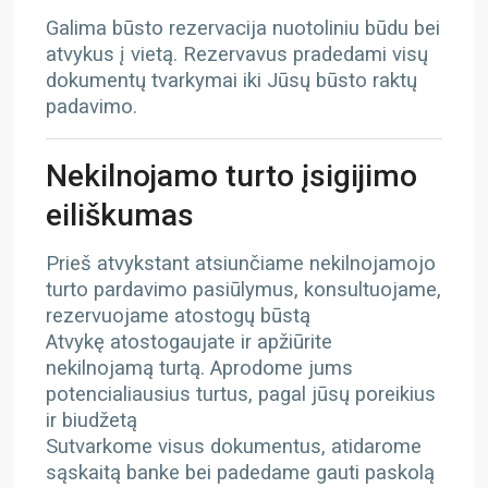
Galima būsto rezervacija nuotoliniu būdu bei
atvykus į vietą. Rezervavus pradedami visų
dokumentų tvarkymai iki Jūsų būsto raktų
padavimo.
Nekilnojamo turto įsigijimo
eiliškumas
Prieš atvykstant atsiunčiame nekilnojamojo
turto pardavimo pasiūlymus, konsultuojame,
rezervuojame atostogų būstą
Atvykę atostogaujate ir apžiūrite
nekilnojamą turtą. Aprodome jums
potencialiausius turtus, pagal jūsų poreikius
ir biudžetą
Sutvarkome visus dokumentus, atidarome
sąskaitą banke bei padedame gauti paskolą