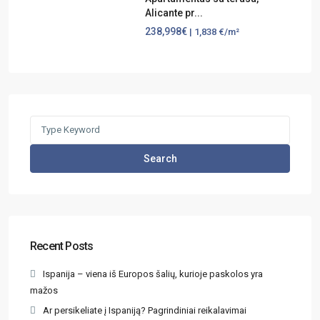
Alicante pr...
238,998€
| 1,838 €/m²
Search
Recent Posts
Ispanija – viena iš Europos šalių, kurioje paskolos yra
mažos
Ar persikeliate į Ispaniją? Pagrindiniai reikalavimai