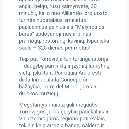
anglų, belgų, rusų kaimynystę, 30
minučių kelio nuo Alikantės oro uosto,
turintis nuostabius smėlėtus
paplūdimius pelniusiais “Mėlynosios
burės” apdovanojimus ir pilnas
pramogų, restoranų, kavinių. Ispaniška
saulė – 325 dienas per metus!
Taip pat Torrevieja turi turtinga istorija
– daugybę paminklų ir įžymių lankytinų
vietų, įskaitant Parroquia Arciprestal
de la Inmaculada Concepción
bažnyčia, Torre del Moro, jūros ir
druskos muziejų.
Mėgstantys maistą gali mėgautis
Torrevjejos jūros gėrybių patiekalais ir
Viduržemio jūros regiono patiekalais,
tokiais kaip arroz a banda, caldero ir