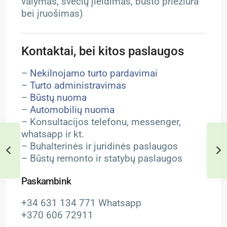
valymas, svečių įleidimas, būsto priežiūra
bei įruošimas)
Kontaktai, bei kitos paslaugos
–
Nekilnojamo turto pardavimai
–
Turto administravimas
–
Būstų nuoma
–
Automobilių nuoma
– Konsultacijos telefonu, messenger,
whatsapp ir kt.
– Buhalterinės ir juridinės paslaugos
– Būstų remonto ir statybų paslaugos
Paskambink
+34 631 134 771 Whatsapp
+370 606 72911