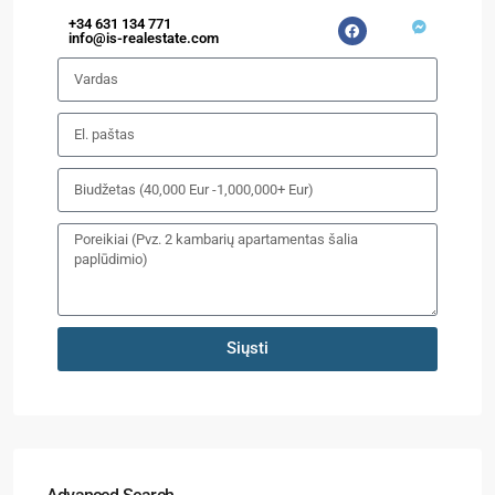
+34 631 134 771
info@is-realestate.com
Siųsti