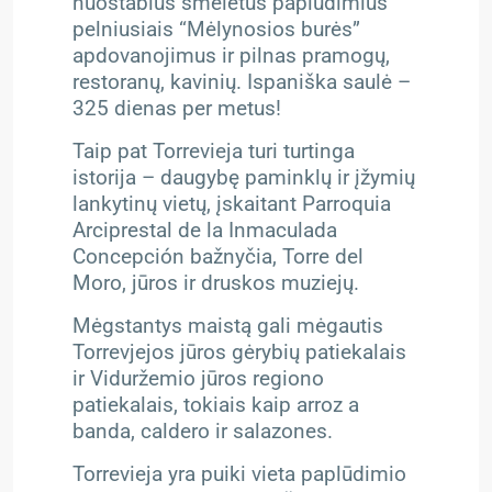
nuostabius smėlėtus paplūdimius
pelniusiais “Mėlynosios burės”
apdovanojimus ir pilnas pramogų,
restoranų, kavinių. Ispaniška saulė –
325 dienas per metus!
Taip pat Torrevieja turi turtinga
istorija – daugybę paminklų ir įžymių
lankytinų vietų, įskaitant Parroquia
Arciprestal de la Inmaculada
Concepción bažnyčia, Torre del
Moro, jūros ir druskos muziejų.
Mėgstantys maistą gali mėgautis
Torrevjejos jūros gėrybių patiekalais
ir Viduržemio jūros regiono
patiekalais, tokiais kaip arroz a
banda, caldero ir salazones.
Torrevieja yra puiki vieta paplūdimio