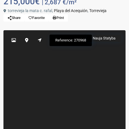
215,000€
| 2,687 €/m²
torrevieja la mata c. rafal,
Playa del Acequión
,
Torrevieja
Share
Favorite
Print
Nauja Statyba
Reference: 270968