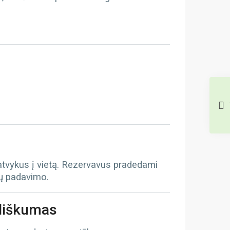
 atvykus į vietą. Rezervavus pradedami
tų padavimo.
iliškumas