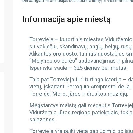
Dėl daugiau informacijos susisiekime
info@is-realestate.com
Informacija apie miestą
Torrevieja – kurortinis miestas Viduržemio 
su vokiečiu, skandinavų, anglų, belgų, rus
Alikantės oro uosto, turintis nuostabius s
“Mėlynosios burės” apdovanojimus ir pilna
Ispaniška saulė – 325 dienas per metus!
Taip pat Torrevieja turi turtinga istorija –
vietų, įskaitant Parroquia Arciprestal de 
Torre del Moro, jūros ir druskos muziejų.
Mėgstantys maistą gali mėgautis Torrevjejo
Viduržemio jūros regiono patiekalais, tokiai
salazones.
Torrevieja yra puiki vieta paplūdimio poilsiu