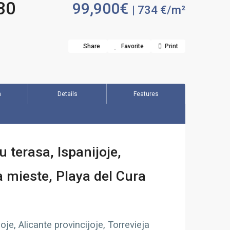
130
99,900€
| 734 €/m²
Share
Favorite
Print
n
Details
Features
terasa, Ispanijoje,
ja mieste, Playa del Cura
je, Alicante provincijoje, Torrevieja