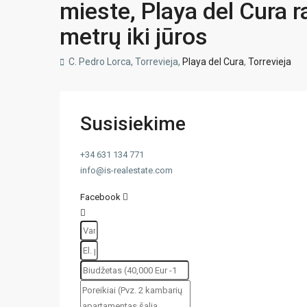
mieste, Playa del Cura r
metrų iki jūros
C. Pedro Lorca, Torrevieja,
Playa del Cura
,
Torrevieja
Susisiekime
+34 631 134 771
info@is-realestate.com
Facebook