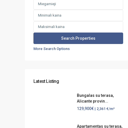
More Search Options
Latest Listing
Bungalas su terasa,
Alicante provin...
129,900€
| 2,361 €/m²
Apartamentas su terasa,