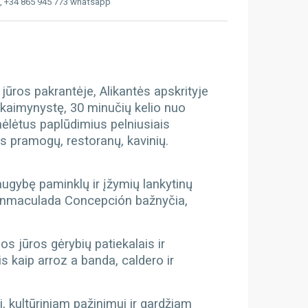
, +34 865 945 773 whatsapp
jūros pakrantėje, Alikantės apskrityje
ų kaimynystę, 30 minučių kelio nuo
mėlėtus paplūdimius pelniusiais
s pramogų, restoranų, kavinių.
 daugybę paminklų ir įžymių lankytinų
la Inmaculada Concepción bažnyčia,
s jūros gėrybių patiekalais ir
s kaip arroz a banda, caldero ir
i, kultūriniam pažinimui ir gardžiam