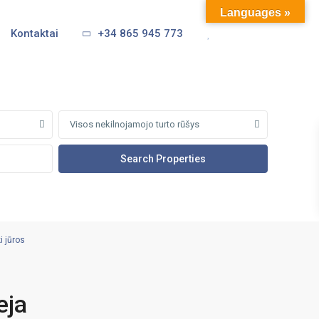
Languages »
Kontaktai
+34 865 945 773
Visos nekilnojamojo turto rūšys
i jūros
eja