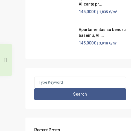
Alicante pr...
145,000€
| 1,835 €/m²
Apartamentas su bendru
baseinu, Ali...
145,000€
| 3,918 €/m²
Search
for:
Search
Recent Posts