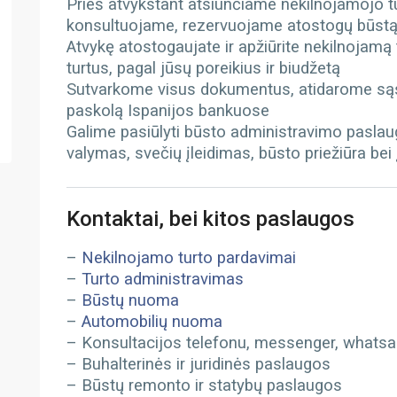
Prieš atvykstant atsiunčiame nekilnojamojo 
konsultuojame, rezervuojame atostogų būst
Atvykę atostogaujate ir apžiūrite nekilnojamą
turtus, pagal jūsų poreikius ir biudžetą
Sutvarkome visus dokumentus, atidarome sąs
paskolą Ispanijos bankuose
Galime pasiūlyti būsto administravimo paslau
valymas, svečių įleidimas, būsto priežiūra bei
Kontaktai, bei kitos paslaugos
–
Nekilnojamo turto pardavimai
–
Turto administravimas
–
Būstų nuoma
–
Automobilių nuoma
– Konsultacijos telefonu, messenger, whatsapp
– Buhalterinės ir juridinės paslaugos
– Būstų remonto ir statybų paslaugos