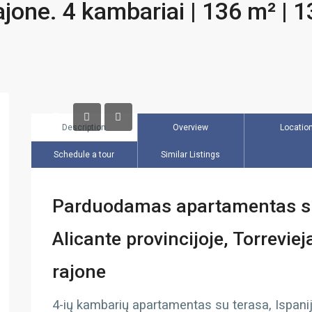
ajone. 4 kambariai | 136 m² | 
Description
Overview
Locatio
Schedule a tour
Similar Listings
Parduodamas apartamentas su 
Alicante provincijoje, Torrevie
rajone
4-ių kambarių apartamentas su terasa, Ispanijo