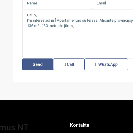
Call
WhatsApp
Kontaktai
amus NT