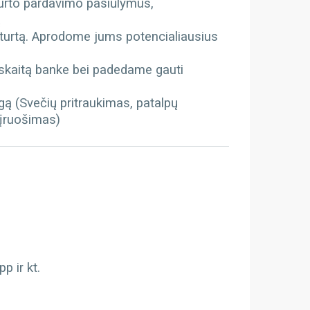
turto pardavimo pasiūlymus,
ą
 turtą. Aprodome jums potencialiausius
kaitą banke bei padedame gauti
gą (Svečių pritraukimas, patalpų
 įruošimas)
 ir kt.