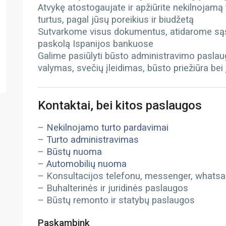
Atvykę atostogaujate ir apžiūrite nekilnojamą
turtus, pagal jūsų poreikius ir biudžetą
Sutvarkome visus dokumentus, atidarome sąs
paskolą Ispanijos bankuose
Galime pasiūlyti būsto administravimo paslau
valymas, svečių įleidimas, būsto priežiūra bei
Kontaktai, bei kitos paslaugos
–
Nekilnojamo turto pardavimai
–
Turto administravimas
–
Būstų nuoma
–
Automobilių nuoma
– Konsultacijos telefonu, messenger, whatsapp
– Buhalterinės ir juridinės paslaugos
– Būstų remonto ir statybų paslaugos
Paskambink