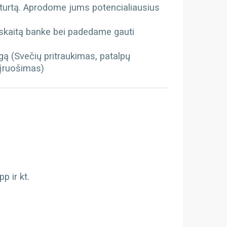
 turtą. Aprodome jums potencialiausius
kaitą banke bei padedame gauti
gą (Svečių pritraukimas, patalpų
 įruošimas)
 ir kt.