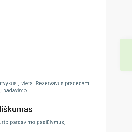
 atvykus į vietą. Rezervavus pradedami
tų padavimo.
iliškumas
turto pardavimo pasiūlymus,
ą