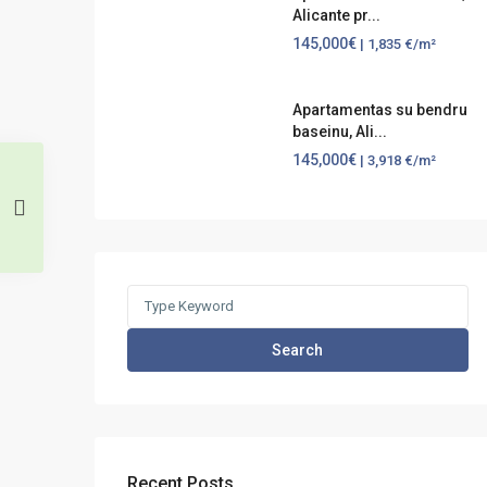
Alicante pr...
145,000€
| 1,835 €/m²
Apartamentas su bendru
baseinu, Ali...
145,000€
| 3,918 €/m²
Search
for:
Search
Recent Posts