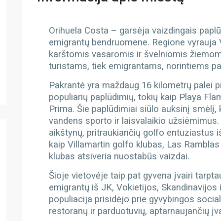
Orihuela Costa – g
arsėja vaizdingais paplū
emigrantų bendruomene. Regione vyrauja V
karštomis vasaromis ir švelniomis žiemomis,
turistams, tiek emigrantams, norintiems pa
Pakrantė yra maždaug 16 kilometrų palei p
populiarių paplūdimių, tokių kaip Playa Fl
Prima. Šie paplūdimiai siūlo auksinį smėlį, 
vandens sporto ir laisvalaikio užsiėmimus
aikštynų, pritraukiančių golfo entuziastus 
kaip Villamartin golfo klubas, Las Rambla
klubas atsiveria nuostabūs vaizdai.
Šioje vietovėje taip pat gyvena įvairi tarp
emigrantų iš JK, Vokietijos, Skandinavijos i
populiacija prisidėjo prie gyvybingos socia
restoranų ir parduotuvių, aptarnaujančių įv