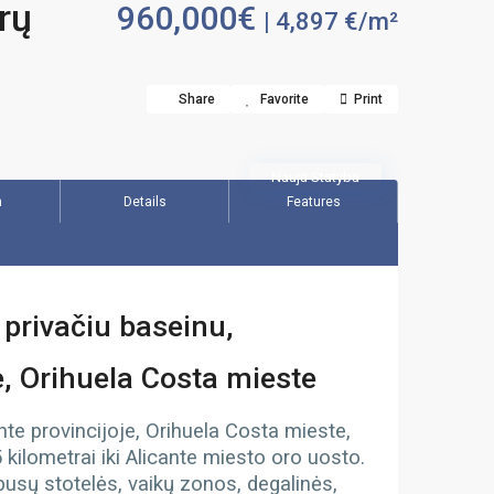
rų
960,000€
| 4,897 €/m²
Share
Favorite
Print
Nauja Statyba
n
Details
Features
privačiu baseinu,
je, Orihuela Costa mieste
nte provincijoje, Orihuela Costa mieste,
 kilometrai iki Alicante miesto oro uosto.
busų stotelės, vaikų zonos, degalinės,