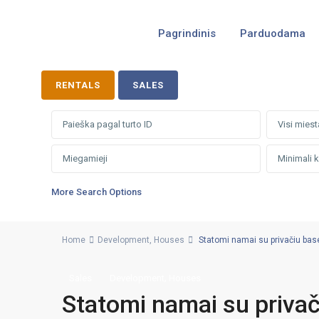
Pagrindinis
Parduodama
RENTALS
SALES
Visi miest
More Search Options
Home
Development
,
Houses
Statomi namai su privačiu basei
,
Sales
Development
Houses
Statomi namai su privači