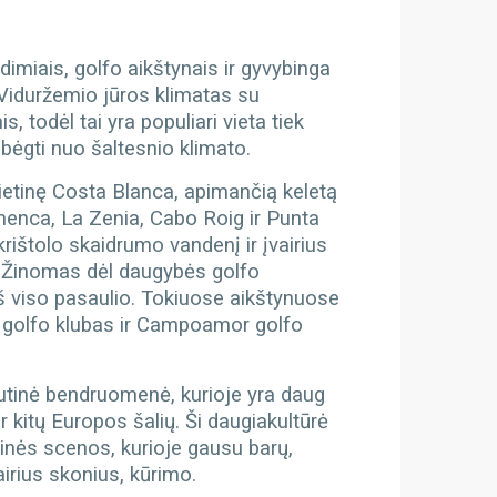
dimiais, golfo aikštynais ir gyvybinga
iduržemio jūros klimatas su
 todėl tai yra populiari vieta tiek
bėgti nuo šaltesnio klimato.
ietinę Costa Blanca, apimančią keletą
amenca, La Zenia, Cabo Roig ir Punta
krištolo skaidrumo vandenį ir įvairius
.
Žinomas dėl daugybės golfo
iš viso pasaulio. Tokiuose aikštynuose
s golfo klubas ir Campoamor golfo
tautinė bendruomenė, kurioje yra daug
r kitų Europos šalių. Ši daugiakultūrė
linės scenos, kurioje gausu barų,
airius skonius, kūrimo.