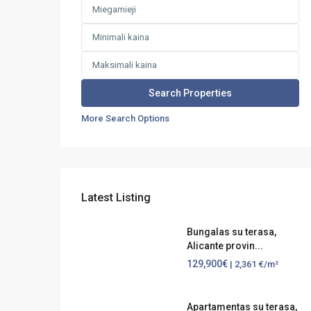
More Search Options
Latest Listing
Bungalas su terasa,
Alicante provin...
129,900€
| 2,361 €/m²
Apartamentas su terasa,