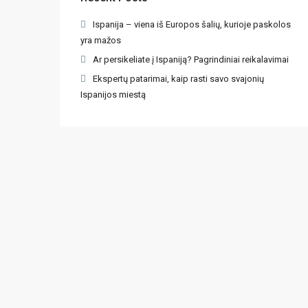
Ispanija – viena iš Europos šalių, kurioje paskolos
yra mažos
Ar persikeliate į Ispaniją? Pagrindiniai reikalavimai
Ekspertų patarimai, kaip rasti savo svajonių
Ispanijos miestą