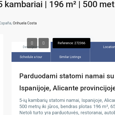
5 kambariai | 196 m² | 500 met
 España,
Orihuela Costa
Reference: 272366
Description
Overview
Locatio
Schedule a tour
Similar Listings
Parduodami statomi namai su 
Ispanijoje, Alicante provincijo
5-ių kambarių statomi namai, Ispanijoje, Alica
500 metrų iki jūros, bendras plotas 196 m², 65
Netoli turto yra parduotuvės, restoranai, auto