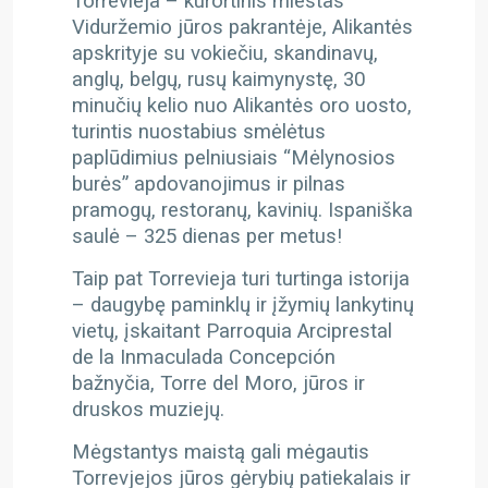
Torrevieja – kurortinis miestas
Viduržemio jūros pakrantėje, Alikantės
apskrityje su vokiečiu, skandinavų,
anglų, belgų, rusų kaimynystę, 30
minučių kelio nuo Alikantės oro uosto,
turintis nuostabius smėlėtus
paplūdimius pelniusiais “Mėlynosios
burės” apdovanojimus ir pilnas
pramogų, restoranų, kavinių. Ispaniška
saulė – 325 dienas per metus!
Taip pat Torrevieja turi turtinga istorija
– daugybę paminklų ir įžymių lankytinų
vietų, įskaitant Parroquia Arciprestal
de la Inmaculada Concepción
bažnyčia, Torre del Moro, jūros ir
druskos muziejų.
Mėgstantys maistą gali mėgautis
Torrevjejos jūros gėrybių patiekalais ir