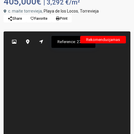
405,000€
| 3,292 €/m²
c. maite torrevieja,
Playa de los Locos
,
Torrevieja
Share
Favorite
Print
Rekomenduojamas
Reference: 272717