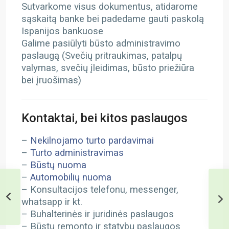
Sutvarkome visus dokumentus, atidarome
sąskaitą banke bei padedame gauti paskolą
Ispanijos bankuose
Galime pasiūlyti būsto administravimo
paslaugą (Svečių pritraukimas, patalpų
valymas, svečių įleidimas, būsto priežiūra
bei įruošimas)
Kontaktai, bei kitos paslaugos
–
Nekilnojamo turto pardavimai
–
Turto administravimas
–
Būstų nuoma
–
Automobilių nuoma
– Konsultacijos telefonu, messenger,
whatsapp ir kt.
– Buhalterinės ir juridinės paslaugos
– Būstų remonto ir statybų paslaugos