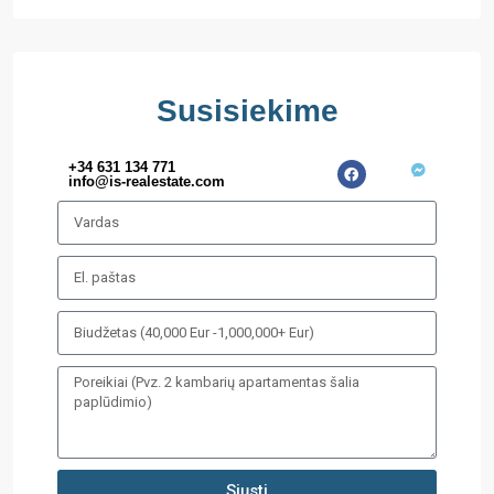
Susisiekime
+34 631 134 771
info@is-realestate.com
Siųsti