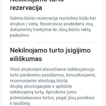
rezervacija
Galima būsto rezervacija nuotoliniu būdu bei
atvykus į vietą. Rezervavus pradedami visų
dokumentų tvarkymai iki Jūsų būsto raktų
padavimo.
Nekilnojamo turto įsigijimo
eiliškumas
Prieš atvykstant atsiunčiame nekilnojamojo
turto pardavimo pasiūlymus, konsultuojame,
rezervuojame atostogų būstą
Atvykę atostogaujate ir apžiūrite
nekilnojamą turtą. Aprodome jums
potencialiausius turtus, pagal jūsų poreikius
ir biudžetą