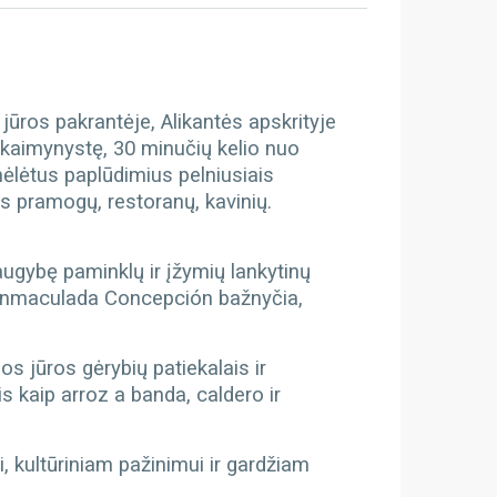
jūros pakrantėje, Alikantės apskrityje
ų kaimynystę, 30 minučių kelio nuo
mėlėtus paplūdimius pelniusiais
s pramogų, restoranų, kavinių.
 daugybę paminklų ir įžymių lankytinų
la Inmaculada Concepción bažnyčia,
s jūros gėrybių patiekalais ir
s kaip arroz a banda, caldero ir
i, kultūriniam pažinimui ir gardžiam