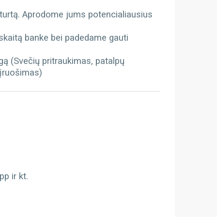
ą
 turtą. Aprodome jums potencialiausius
kaitą banke bei padedame gauti
gą (Svečių pritraukimas, patalpų
 įruošimas)
 ir kt.