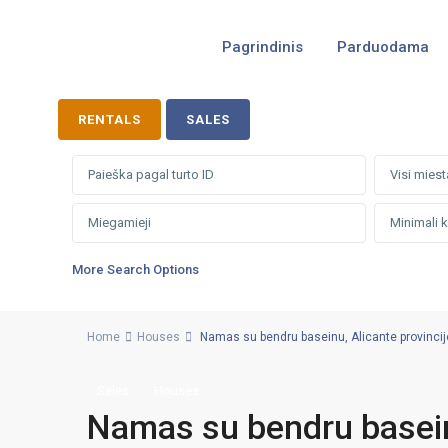
Pagrindinis
Parduodama
RENTALS
SALES
Visi miest
More Search Options
Home
Houses
Namas su bendru baseinu, Alicante provincijoje
Sales
Houses
Namas su bendru baseinu