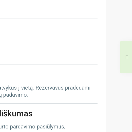
 atvykus į vietą. Rezervavus pradedami
tų padavimo.
iliškumas
turto pardavimo pasiūlymus,