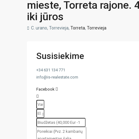
mieste, Torreta rajone. 4
iki jūros
C. urano, Torrevieja,
Torreta
,
Torrevieja
Susisiekime
+34 631 134 771
info@is-realestate.com
Facebook