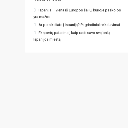
Ispanija – viena iš Europos šalių, kurioje paskolos
yra mažos
Ar persikeliate į Ispaniją? Pagrindiniai reikalavimai
Ekspertų patarimai, kaip rasti savo svajonių
Ispanijos miestą