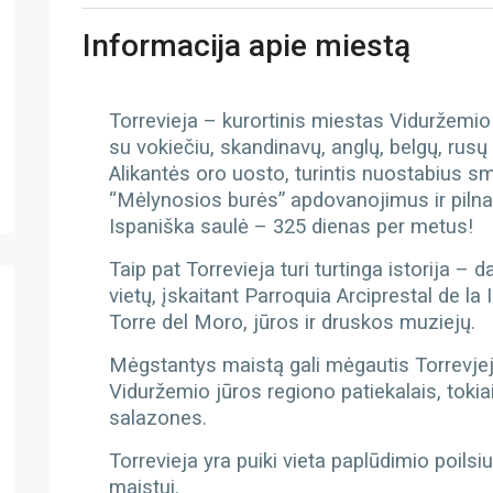
Informacija apie miestą
Torrevieja – kurortinis miestas Viduržemio 
su vokiečiu, skandinavų, anglų, belgų, rus
Alikantės oro uosto, turintis nuostabius s
“Mėlynosios burės” apdovanojimus ir pilna
Ispaniška saulė – 325 dienas per metus!
Taip pat Torrevieja turi turtinga istorija –
vietų, įskaitant Parroquia Arciprestal de 
Torre del Moro, jūros ir druskos muziejų.
Mėgstantys maistą gali mėgautis Torrevjejo
Viduržemio jūros regiono patiekalais, tokiai
salazones.
Torrevieja yra puiki vieta paplūdimio poilsiu
maistui.