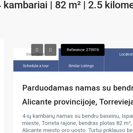
 kambariai | 82 m² | 2.5 kilome
Reference: 275974
Description
Overview
Locatio
Schedule a tour
Similar Listings
Parduodamas namas su bendru 
Alicante provincijoje, Torrevie
4-ių kambarių namas su bendru baseinu, Ispanij
mieste, Torreta rajone, bendras plotas 82 m², 2.
Alicante miesto oro uosto. Turtui priklauso b