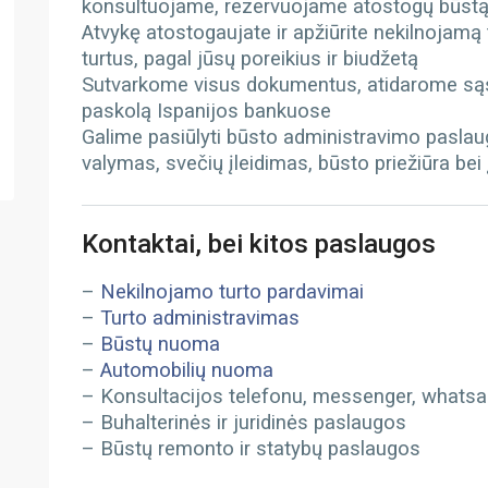
konsultuojame, rezervuojame atostogų būst
Atvykę atostogaujate ir apžiūrite nekilnojamą
turtus, pagal jūsų poreikius ir biudžetą
Sutvarkome visus dokumentus, atidarome sąs
paskolą Ispanijos bankuose
Galime pasiūlyti būsto administravimo paslau
valymas, svečių įleidimas, būsto priežiūra bei
Kontaktai, bei kitos paslaugos
–
Nekilnojamo turto pardavimai
–
Turto administravimas
–
Būstų nuoma
–
Automobilių nuoma
– Konsultacijos telefonu, messenger, whatsapp
– Buhalterinės ir juridinės paslaugos
– Būstų remonto ir statybų paslaugos