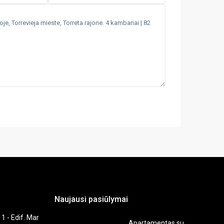
Naujausi pasiūlymai
 1 - Edif. Mar
Apartamentas su