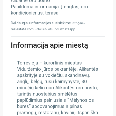
Alicante oro uosto
Papildoma informacija: Įrengtas, oro
kondicionierius, terasa
Dėl daugiau informacijos susisiekime
info@is-
realestate.com, +34 865 945 773 whatsapp
Informacija apie miestą
Torrevieja – kurortinis miestas
Viduržemio jūros pakrantėje, Alikantės
apskrityje su vokiečiu, skandinavų,
anglų, belgų, rusų kaimynystę, 30
minučių kelio nuo Alikantės oro uosto,
turintis nuostabius smėlėtus
paplūdimius pelniusiais “Mėlynosios
burės” apdovanojimus ir pilnas
pramogų, restoranų, kavinių. Ispaniška