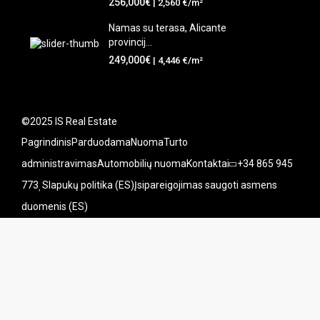
256,000€
| 2,560 €/m²
Namas su terasa, Alicante
provincij...
249,000€
| 4,446 €/m²
©2025 IS Real Estate
Pagrindinis
Parduodama
Nuoma
Turto
administravimas
Automobilių nuoma
Kontaktai
+34 865 945
773
Slapukų politika (ES)
Įsipareigojimas saugoti asmens
duomenis (ES)