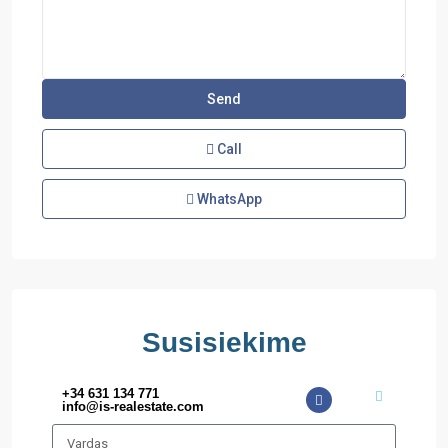
Call
WhatsApp
Susisiekime
+34 631 134 771
info@is-realestate.com