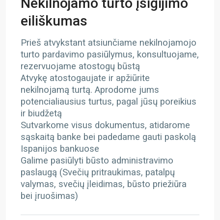
Nekilnojamo turto įsigijimo
eiliškumas
Prieš atvykstant atsiunčiame nekilnojamojo
turto pardavimo pasiūlymus, konsultuojame,
rezervuojame atostogų būstą
Atvykę atostogaujate ir apžiūrite
nekilnojamą turtą. Aprodome jums
potencialiausius turtus, pagal jūsų poreikius
ir biudžetą
Sutvarkome visus dokumentus, atidarome
sąskaitą banke bei padedame gauti paskolą
Ispanijos bankuose
Galime pasiūlyti būsto administravimo
paslaugą (Svečių pritraukimas, patalpų
valymas, svečių įleidimas, būsto priežiūra
bei įruošimas)