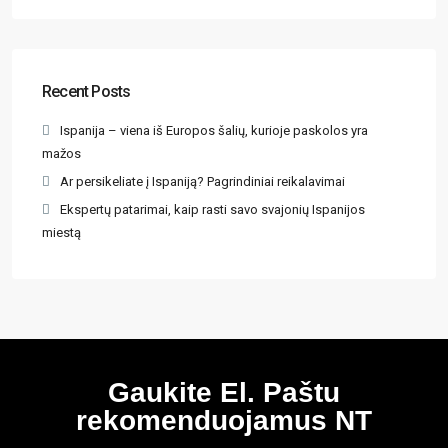
Recent Posts
Ispanija – viena iš Europos šalių, kurioje paskolos yra
mažos
Ar persikeliate į Ispaniją? Pagrindiniai reikalavimai
Ekspertų patarimai, kaip rasti savo svajonių Ispanijos
miestą
Gaukite El. Paštu
rekomenduojamus NT