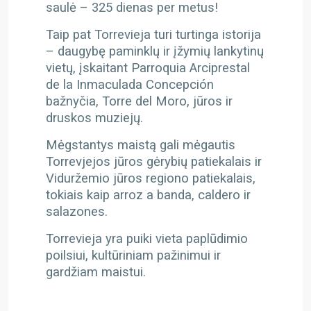
saulė – 325 dienas per metus!
Taip pat Torrevieja turi turtinga istorija
– daugybę paminklų ir įžymių lankytinų
vietų, įskaitant Parroquia Arciprestal
de la Inmaculada Concepción
bažnyčia, Torre del Moro, jūros ir
druskos muziejų.
Mėgstantys maistą gali mėgautis
Torrevjejos jūros gėrybių patiekalais ir
Viduržemio jūros regiono patiekalais,
tokiais kaip arroz a banda, caldero ir
salazones.
Torrevieja yra puiki vieta paplūdimio
poilsiui, kultūriniam pažinimui ir
gardžiam maistui.