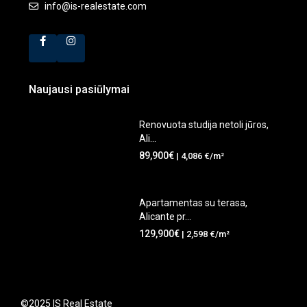
info@is-realestate.com
Naujausi pasiūlymai
Renovuota studija netoli jūros,
Ali...
89,900€
| 4,086 €/m²
Apartamentas su terasa,
Alicante pr...
129,900€
| 2,598 €/m²
©2025 IS Real Estate