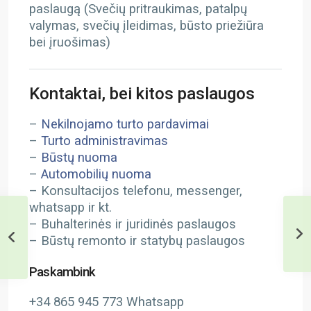
paslaugą (Svečių pritraukimas, patalpų
valymas, svečių įleidimas, būsto priežiūra
bei įruošimas)
Kontaktai, bei kitos paslaugos
–
Nekilnojamo turto pardavimai
–
Turto administravimas
–
Būstų nuoma
–
Automobilių nuoma
– Konsultacijos telefonu, messenger,
whatsapp ir kt.
– Buhalterinės ir juridinės paslaugos
– Būstų remonto ir statybų paslaugos
Paskambink
+34 865 945 773 Whatsapp