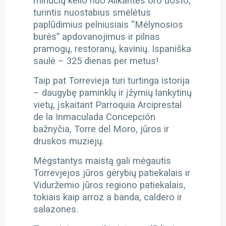
minučių kelio nuo Alikantės oro uosto,
turintis nuostabius smėlėtus
paplūdimius pelniusiais “Mėlynosios
burės” apdovanojimus ir pilnas
pramogų, restoranų, kavinių. Ispaniška
saulė – 325 dienas per metus!
Taip pat Torrevieja turi turtinga istorija
– daugybę paminklų ir įžymių lankytinų
vietų, įskaitant Parroquia Arciprestal
de la Inmaculada Concepción
bažnyčia, Torre del Moro, jūros ir
druskos muziejų.
Mėgstantys maistą gali mėgautis
Torrevjejos jūros gėrybių patiekalais ir
Viduržemio jūros regiono patiekalais,
tokiais kaip arroz a banda, caldero ir
salazones.