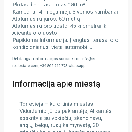
Plotas: bendras plotas 180 m²
Kambariai: 4 miegamieji, 3 vonios kambariai
Atstumas iki jūros: 50 metrų
Atstumas iki oro uosto: 45 kilometrai iki
Alicante oro uosto
Papildoma Informacija: Įrengtas, terasa, oro
kondicionierius, vieta automobiliui
Dėl daugiau informacijos susisiekime
info@is-
realestate.com, +34 865 945 773 whatsapp
Informacija apie miestą
Torrevieja – kurortinis miestas
Viduržemio jūros pakrantėje, Alikantės
apskrityje su vokiečiu, skandinavų,
anglų, belgų, rusų kaimynystę, 30