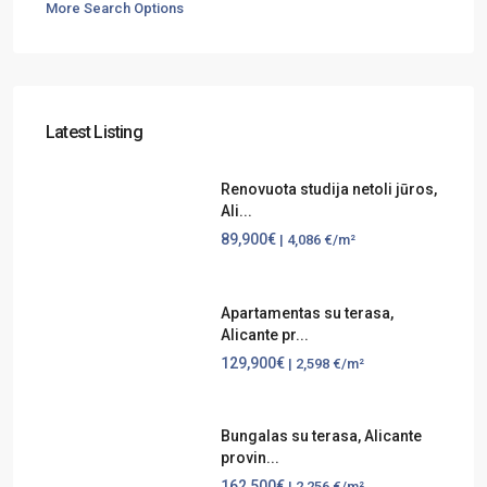
More Search Options
Latest Listing
Renovuota studija netoli jūros,
Ali...
89,900€
| 4,086 €/m²
Apartamentas su terasa,
Alicante pr...
129,900€
| 2,598 €/m²
Bungalas su terasa, Alicante
provin...
162,500€
| 2,256 €/m²