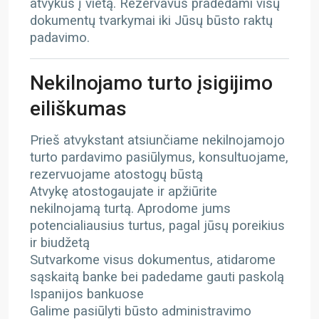
atvykus į vietą. Rezervavus pradedami visų
dokumentų tvarkymai iki Jūsų būsto raktų
padavimo.
Nekilnojamo turto įsigijimo
eiliškumas
Prieš atvykstant atsiunčiame nekilnojamojo
turto pardavimo pasiūlymus, konsultuojame,
rezervuojame atostogų būstą
Atvykę atostogaujate ir apžiūrite
nekilnojamą turtą. Aprodome jums
potencialiausius turtus, pagal jūsų poreikius
ir biudžetą
Sutvarkome visus dokumentus, atidarome
sąskaitą banke bei padedame gauti paskolą
Ispanijos bankuose
Galime pasiūlyti būsto administravimo