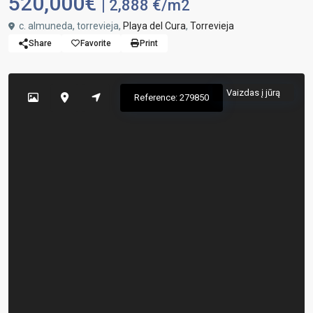
520,000€
| 2,888 €/m2
c. almuneda, torrevieja,
Playa del Cura
,
Torrevieja
Share
Favorite
Print
Vaizdas į jūrą
Reference: 279850