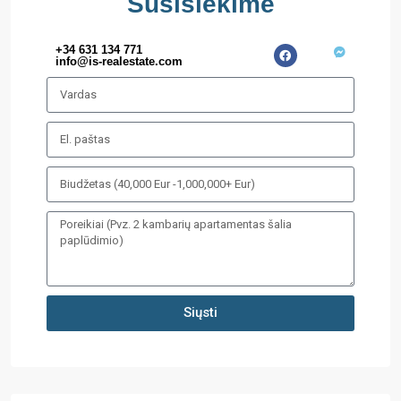
Susisiekime
+34 631 134 771
info@is-realestate.com
Siųsti