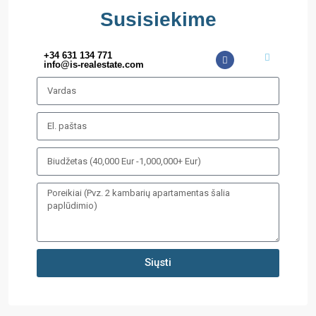
Susisiekime
+34 631 134 771
info@is-realestate.com
Siųsti