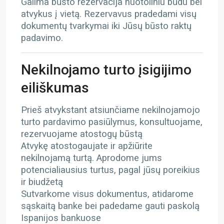
Galima būsto rezervacija nuotoliniu būdu bei
atvykus į vietą. Rezervavus pradedami visų
dokumentų tvarkymai iki Jūsų būsto raktų
padavimo.
Nekilnojamo turto įsigijimo
eiliškumas
Prieš atvykstant atsiunčiame nekilnojamojo
turto pardavimo pasiūlymus, konsultuojame,
rezervuojame atostogų būstą
Atvykę atostogaujate ir apžiūrite
nekilnojamą turtą. Aprodome jums
potencialiausius turtus, pagal jūsų poreikius
ir biudžetą
Sutvarkome visus dokumentus, atidarome
sąskaitą banke bei padedame gauti paskolą
Ispanijos bankuose