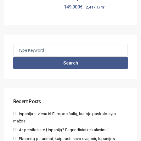
149,900€
| 2,417 €/m²
Search
Recent Posts
Ispanija – viena iš Europos šalių, kurioje paskolos yra
mažos
Ar persikeliate į Ispaniją? Pagrindiniai reikalavimai
Ekspertų patarimai, kaip rasti savo svajonių Ispanijos