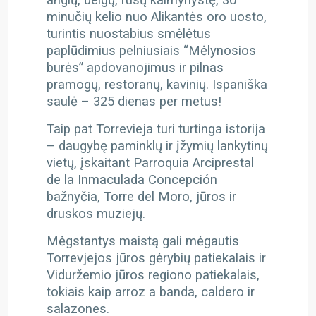
anglų, belgų, rusų kaimynystę, 30
minučių kelio nuo Alikantės oro uosto,
turintis nuostabius smėlėtus
paplūdimius pelniusiais “Mėlynosios
burės” apdovanojimus ir pilnas
pramogų, restoranų, kavinių. Ispaniška
saulė – 325 dienas per metus!
Taip pat Torrevieja turi turtinga istorija
– daugybę paminklų ir įžymių lankytinų
vietų, įskaitant Parroquia Arciprestal
de la Inmaculada Concepción
bažnyčia, Torre del Moro, jūros ir
druskos muziejų.
Mėgstantys maistą gali mėgautis
Torrevjejos jūros gėrybių patiekalais ir
Viduržemio jūros regiono patiekalais,
tokiais kaip arroz a banda, caldero ir
salazones.