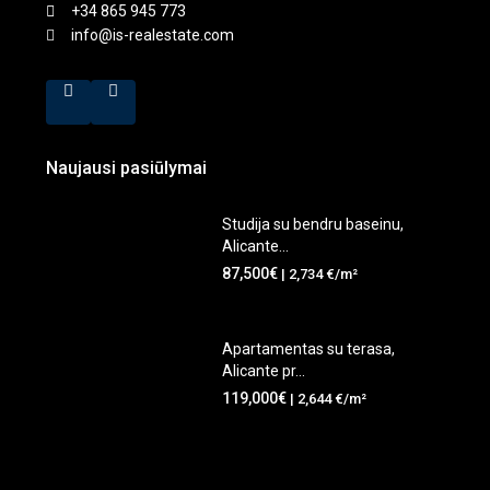
+34 865 945 773
info@is-realestate.com
Naujausi pasiūlymai
Studija su bendru baseinu,
Alicante...
87,500€
| 2,734 €/m²
Apartamentas su terasa,
Alicante pr...
119,000€
| 2,644 €/m²