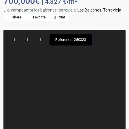
700,000€
| 4,827 €/m²
c. campoamor los balcones, torrevieja,
Los Balcones
,
Torrevieja
Share
Favorite
Print
Reference: 280323