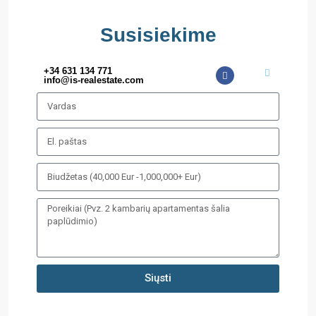
Susisiekime
+34 631 134 771
info@is-realestate.com
Siųsti