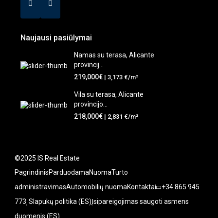
Naujausi pasiūlymai
Namas su terasa, Alicante
provincij...
219,000€
| 3,173 €/m²
Vila su terasa, Alicante
provincijo...
218,000€
| 2,831 €/m²
©2025 IS Real Estate
Pagrindinis
Parduodama
Nuoma
Turto
administravimas
Automobilių nuoma
Kontaktai
+34 865 945
773
Slapukų politika (ES)
Įsipareigojimas saugoti asmens
duomenis (ES)