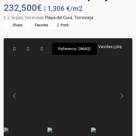
232,500€
| 1,306 €/m2
c. la paz, torrevieja,
Playa del Cura
,
Torrevieja
Share
Favorite
Print
Vaizdas į jūrą
Reference: 286602
Previous
Previou