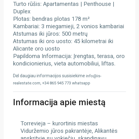
Turto rūšis: Apartamentas | Penthouse |
Duplex
Plotas: bendras plotas 178 m²
Kambariai: 3 miegamieji, 2 vonios kambariai
Atstumas iki jūros: 500 metrų
Atstumas iki oro uosto: 45 kilometrai iki
Alicante oro uosto
Papildoma Informacija: Įrengtas, terasa, oro
kondicionierius, vieta automobiliui, liftas.
Dėl daugiau informacijos susisiekime
info@is-
realestate.com, +34 865 945 773 whatsapp
Informacija apie miestą
Torrevieja – kurortinis miestas
Viduržemio jūros pakrantėje, Alikantės
apskrityje su vokiečiu, skandinavų,