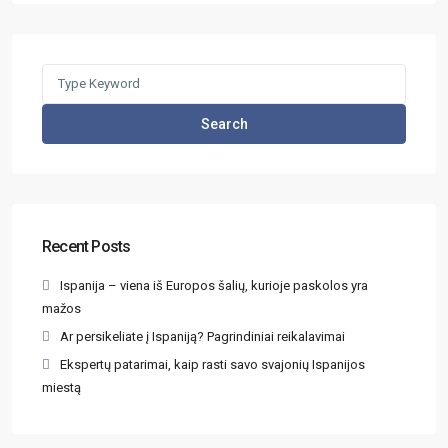
Search
Recent Posts
Ispanija – viena iš Europos šalių, kurioje paskolos yra
mažos
Ar persikeliate į Ispaniją? Pagrindiniai reikalavimai
Ekspertų patarimai, kaip rasti savo svajonių Ispanijos
miestą