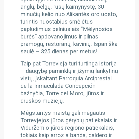
anglų, belgų, rusų kaimynystę, 30
minučių kelio nuo Alikantės oro uosto,
turintis nuostabius smėlėtus
paplūdimius pelniusiais “Mėlynosios
burės” apdovanojimus ir pilnas
pramogų, restoranų, kavinių. Ispaniška
saulė – 325 dienas per metus!
Taip pat Torrevieja turi turtinga istorija
– daugybę paminklų ir įžymių lankytinų
vietų, įskaitant Parroquia Arciprestal
de la Inmaculada Concepción
bažnyčia, Torre del Moro, jūros ir
druskos muziejų.
Mėgstantys maistą gali mėgautis
Torrevjejos jūros gėrybių patiekalais ir
Viduržemio jūros regiono patiekalais,
tokiais kaip arroz a banda, caldero ir