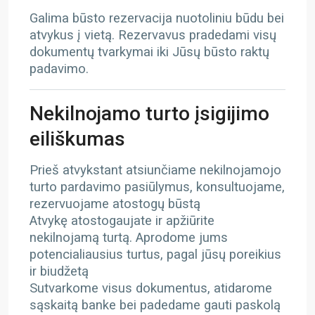
Galima būsto rezervacija nuotoliniu būdu bei
atvykus į vietą. Rezervavus pradedami visų
dokumentų tvarkymai iki Jūsų būsto raktų
padavimo.
Nekilnojamo turto įsigijimo
eiliškumas
Prieš atvykstant atsiunčiame nekilnojamojo
turto pardavimo pasiūlymus, konsultuojame,
rezervuojame atostogų būstą
Atvykę atostogaujate ir apžiūrite
nekilnojamą turtą. Aprodome jums
potencialiausius turtus, pagal jūsų poreikius
ir biudžetą
Sutvarkome visus dokumentus, atidarome
sąskaitą banke bei padedame gauti paskolą