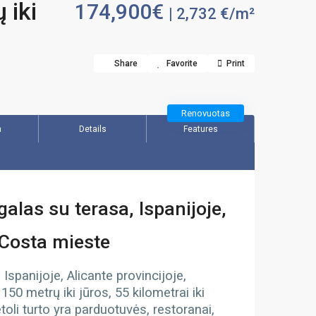
 iki
174,900€
| 2,732 €/m²
Share
Favorite
Print
Renovuotas
n
Details
Features
as su terasa, Ispanijoje,
 Costa mieste
spanijoje, Alicante provincijoje,
50 metrų iki jūros, 55 kilometrai iki
toli turto yra parduotuvės, restoranai,