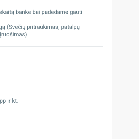
kaitą banke bei padedame gauti
gą (Svečių pritraukimas, patalpų
 įruošimas)
 ir kt.