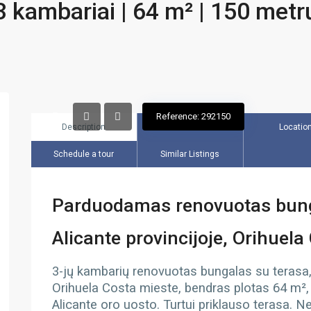
 kambariai | 64 m² | 150 metrų
Reference: 292150
Description
Overview
Locatio
Schedule a tour
Similar Listings
Parduodamas renovuotas bungal
Alicante provincijoje, Orihuela
3-jų kambarių renovuotas bungalas su terasa, I
Orihuela Costa mieste, bendras plotas 64 m², 1
Alicante oro uosto. Turtui priklauso terasa. Ne