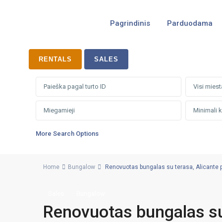
Pagrindinis
Parduodama
RENTALS
SALES
Visi miest
More Search Options
Home
Bungalow
Renovuotas bungalas su terasa, Alicante pro
Sales
Bungalow
Renovuotas bungalas su 