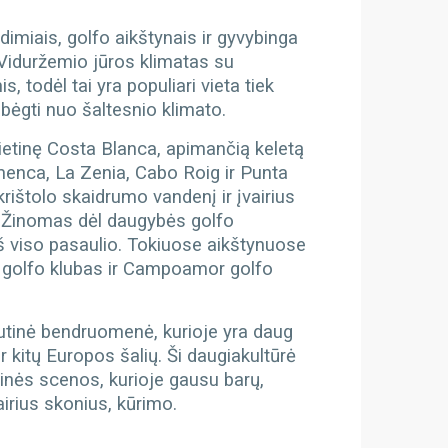
dimiais, golfo aikštynais ir gyvybinga
iduržemio jūros klimatas su
 todėl tai yra populiari vieta tiek
bėgti nuo šaltesnio klimato.
ietinę Costa Blanca, apimančią keletą
amenca, La Zenia, Cabo Roig ir Punta
krištolo skaidrumo vandenį ir įvairius
.
Žinomas dėl daugybės golfo
iš viso pasaulio. Tokiuose aikštynuose
s golfo klubas ir Campoamor golfo
tautinė bendruomenė, kurioje yra daug
r kitų Europos šalių. Ši daugiakultūrė
linės scenos, kurioje gausu barų,
airius skonius, kūrimo.