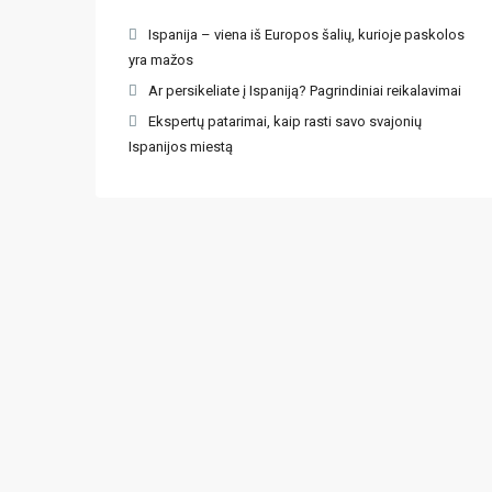
Ispanija – viena iš Europos šalių, kurioje paskolos
yra mažos
Ar persikeliate į Ispaniją? Pagrindiniai reikalavimai
Ekspertų patarimai, kaip rasti savo svajonių
Ispanijos miestą