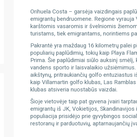
Orihuela Costa – g
arsėja vaizdingais paplū
emigrantų bendruomene. Regione vyrauja V
karštomis vasaromis ir švelniomis žiemomis,
turistams, tiek emigrantams, norintiems pa
Pakrantė yra maždaug 16 kilometrų palei p
populiarių paplūdimių, tokių kaip Playa Fl
Prima. Šie paplūdimiai siūlo auksinį smėlį, 
vandens sporto ir laisvalaikio užsiėmimus
aikštynų, pritraukiančių golfo entuziastus 
kaip Villamartin golfo klubas, Las Rambla
klubas atsiveria nuostabūs vaizdai.
Šioje vietovėje taip pat gyvena įvairi tarp
emigrantų iš JK, Vokietijos, Skandinavijos i
populiacija prisidėjo prie gyvybingos socia
restoranų ir parduotuvių, aptarnaujančių įv