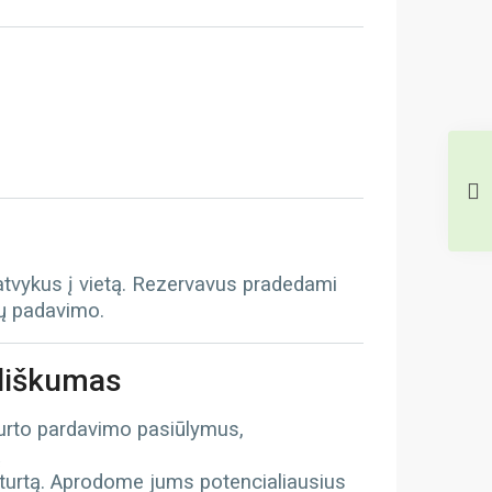
 atvykus į vietą. Rezervavus pradedami
tų padavimo.
iliškumas
turto pardavimo pasiūlymus,
ą
 turtą. Aprodome jums potencialiausius