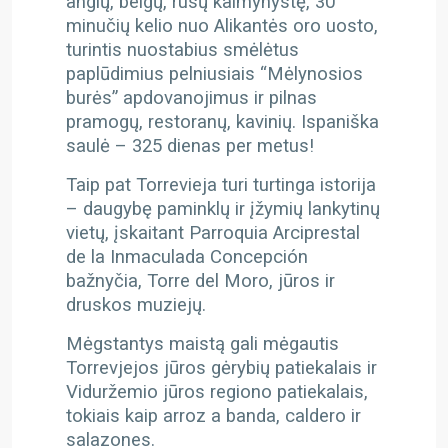
anglų, belgų, rusų kaimynystę, 30
minučių kelio nuo Alikantės oro uosto,
turintis nuostabius smėlėtus
paplūdimius pelniusiais “Mėlynosios
burės” apdovanojimus ir pilnas
pramogų, restoranų, kavinių. Ispaniška
saulė – 325 dienas per metus!
Taip pat Torrevieja turi turtinga istorija
– daugybę paminklų ir įžymių lankytinų
vietų, įskaitant Parroquia Arciprestal
de la Inmaculada Concepción
bažnyčia, Torre del Moro, jūros ir
druskos muziejų.
Mėgstantys maistą gali mėgautis
Torrevjejos jūros gėrybių patiekalais ir
Viduržemio jūros regiono patiekalais,
tokiais kaip arroz a banda, caldero ir
salazones.