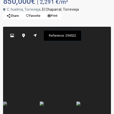
850,000€
| 2,291 €/m²
C. huelma, Torrevieja,
El Chaparral
,
Torrevieja
Share
Favorite
Print
Reference: 294522