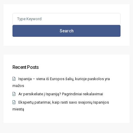
Search
Recent Posts
Ispanija – viena iš Europos šalių, kurioje paskolos yra
mažos
Ar persikeliate į Ispaniją? Pagrindiniai reikalavimai
Ekspertų patarimai, kaip rasti savo svajonių Ispanijos
miestą