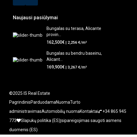
Naujausi pasiūlymai
Bungalas su terasa, Alicante
provin...
162,500€
| 2,256 €/m²
Bungalas su bendru baseinu,
Alicant...
169,900€
| 3,267 €/m²
©2025 IS Real Estate
Pagrindinis
Parduodama
Nuoma
Turto
administravimas
Automobilių nuoma
Kontaktai
+34 865 945
773
Slapukų politika (ES)
Įsipareigojimas saugoti asmens
duomenis (ES)