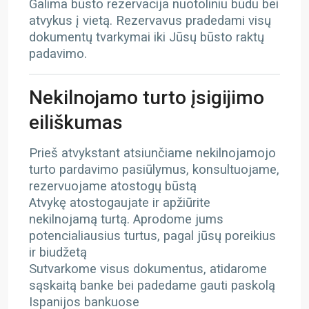
Galima būsto rezervacija nuotoliniu būdu bei
atvykus į vietą. Rezervavus pradedami visų
dokumentų tvarkymai iki Jūsų būsto raktų
padavimo.
Nekilnojamo turto įsigijimo
eiliškumas
Prieš atvykstant atsiunčiame nekilnojamojo
turto pardavimo pasiūlymus, konsultuojame,
rezervuojame atostogų būstą
Atvykę atostogaujate ir apžiūrite
nekilnojamą turtą. Aprodome jums
potencialiausius turtus, pagal jūsų poreikius
ir biudžetą
Sutvarkome visus dokumentus, atidarome
sąskaitą banke bei padedame gauti paskolą
Ispanijos bankuose