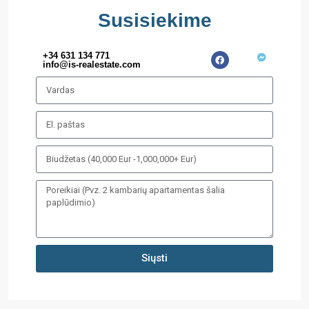
Susisiekime
+34 631 134 771
info@is-realestate.com
Siųsti