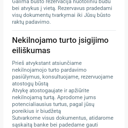
Galima būsto rezervacija nuotoliniu būdu
bei atvykus į vietą. Rezervavus pradedami
visų dokumentų tvarkymai iki Jūsų būsto
raktų padavimo.
Nekilnojamo turto įsigijimo
eiliškumas
Prieš atvykstant atsiunčiame
nekilnojamojo turto pardavimo
pasiūlymus, konsultuojame, rezervuojame
atostogų būstą
Atvykę atostogaujate ir apžiūrite
nekilnojamą turtą. Aprodome jums
potencialiausius turtus, pagal jūsų
poreikius ir biudžetą
Sutvarkome visus dokumentus, atidarome
sąskaitą banke bei padedame gauti