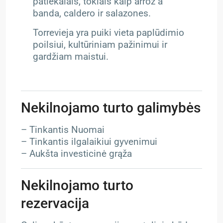
patiekalais, tokiais kaip arroz a
banda, caldero ir salazones.
Torrevieja yra puiki vieta paplūdimio
poilsiui, kultūriniam pažinimui ir
gardžiam maistui.
Nekilnojamo turto galimybės
– Tinkantis Nuomai
– Tinkantis ilgalaikiui gyvenimui
– Aukšta investicinė grąža
Nekilnojamo turto
rezervacija