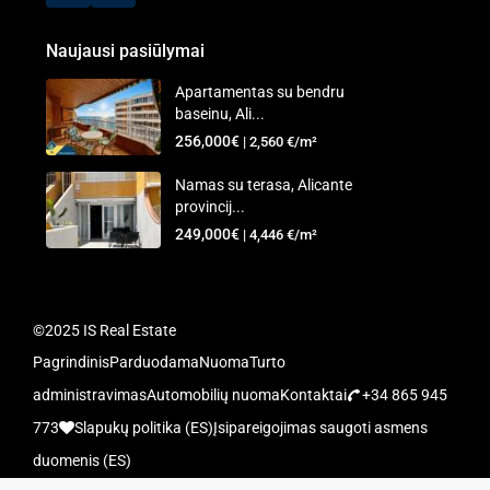
Naujausi pasiūlymai
Apartamentas su bendru
baseinu, Ali...
256,000€
| 2,560 €/m²
Namas su terasa, Alicante
provincij...
249,000€
| 4,446 €/m²
©2025 IS Real Estate
Pagrindinis
Parduodama
Nuoma
Turto
administravimas
Automobilių nuoma
Kontaktai
+34 865 945
773
Slapukų politika (ES)
Įsipareigojimas saugoti asmens
duomenis (ES)