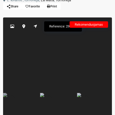
c. levante , torrevieja,
La Mata
,
Torrevieja
Share
Favorite
Print
Rekomenduojamas
Reference: 298767