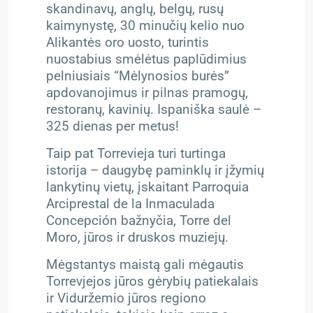
skandinavų, anglų, belgų, rusų
kaimynystę, 30 minučių kelio nuo
Alikantės oro uosto, turintis
nuostabius smėlėtus paplūdimius
pelniusiais “Mėlynosios burės”
apdovanojimus ir pilnas pramogų,
restoranų, kavinių. Ispaniška saulė –
325 dienas per metus!
Taip pat Torrevieja turi turtinga
istorija – daugybę paminklų ir įžymių
lankytinų vietų, įskaitant Parroquia
Arciprestal de la Inmaculada
Concepción bažnyčia, Torre del
Moro, jūros ir druskos muziejų.
Mėgstantys maistą gali mėgautis
Torrevjejos jūros gėrybių patiekalais
ir Viduržemio jūros regiono