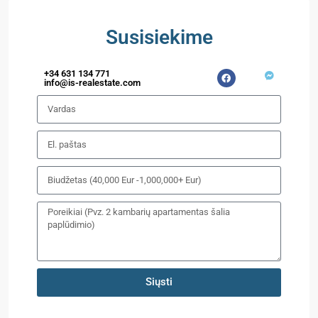
Susisiekime
+34 631 134 771
info@is-realestate.com
Siųsti