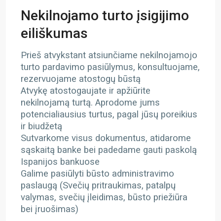
Nekilnojamo turto įsigijimo
eiliškumas
Prieš atvykstant atsiunčiame nekilnojamojo
turto pardavimo pasiūlymus, konsultuojame,
rezervuojame atostogų būstą
Atvykę atostogaujate ir apžiūrite
nekilnojamą turtą. Aprodome jums
potencialiausius turtus, pagal jūsų poreikius
ir biudžetą
Sutvarkome visus dokumentus, atidarome
sąskaitą banke bei padedame gauti paskolą
Ispanijos bankuose
Galime pasiūlyti būsto administravimo
paslaugą (Svečių pritraukimas, patalpų
valymas, svečių įleidimas, būsto priežiūra
bei įruošimas)