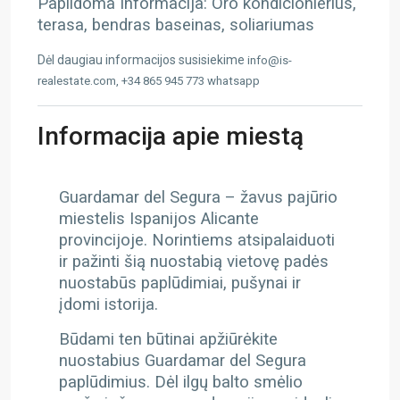
Papildoma Informacija: Oro kondicionierius,
terasa, bendras baseinas, soliariumas
Dėl daugiau informacijos susisiekime
info@is-
realestate.com, +34 865 945 773 whatsapp
Informacija apie miestą
Guardamar del Segura – žavus pajūrio
miestelis Ispanijos Alicante
provincijoje. Norintiems atsipalaiduoti
ir pažinti šią nuostabią vietovę padės
nuostabūs paplūdimiai, pušynai ir
įdomi istorija.
Būdami ten būtinai apžiūrėkite
nuostabius Guardamar del Segura
paplūdimius. Dėl ilgų balto smėlio