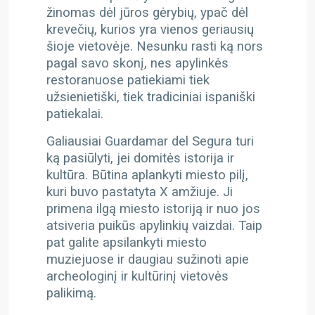
žinomas dėl jūros gėrybių, ypač dėl
krevečių, kurios yra vienos geriausių
šioje vietovėje. Nesunku rasti ką nors
pagal savo skonį, nes apylinkės
restoranuose patiekiami tiek
užsienietiški, tiek tradiciniai ispaniški
patiekalai.
Galiausiai Guardamar del Segura turi
ką pasiūlyti, jei domitės istorija ir
kultūra. Būtina aplankyti miesto pilį,
kuri buvo pastatyta X amžiuje. Ji
primena ilgą miesto istoriją ir nuo jos
atsiveria puikūs apylinkių vaizdai. Taip
pat galite apsilankyti miesto
muziejuose ir daugiau sužinoti apie
archeologinį ir kultūrinį vietovės
palikimą.