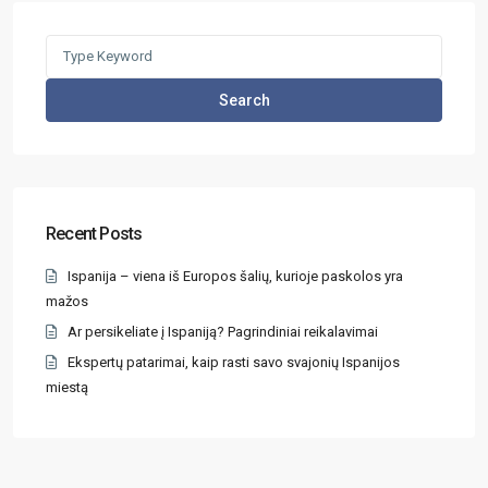
Search
Recent Posts
Ispanija – viena iš Europos šalių, kurioje paskolos yra
mažos
Ar persikeliate į Ispaniją? Pagrindiniai reikalavimai
Ekspertų patarimai, kaip rasti savo svajonių Ispanijos
miestą