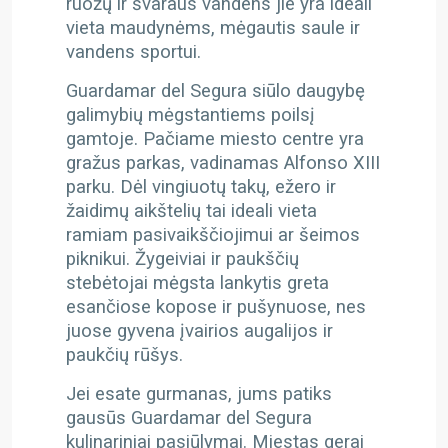
ruožų ir švaraus vandens jie yra ideali
vieta maudynėms, mėgautis saule ir
vandens sportui.
Guardamar del Segura siūlo daugybę
galimybių mėgstantiems poilsį
gamtoje. Pačiame miesto centre yra
gražus parkas, vadinamas Alfonso XIII
parku. Dėl vingiuotų takų, ežero ir
žaidimų aikštelių tai ideali vieta
ramiam pasivaikščiojimui ar šeimos
piknikui. Žygeiviai ir paukščių
stebėtojai mėgsta lankytis greta
esančiose kopose ir pušynuose, nes
juose gyvena įvairios augalijos ir
paukčių rūšys.
Jei esate gurmanas, jums patiks
gausūs Guardamar del Segura
kulinariniai pasiūlymai. Miestas gerai