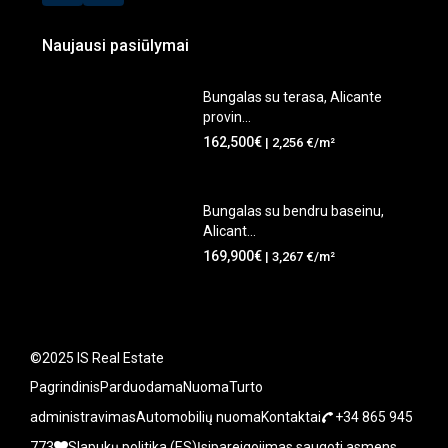
Naujausi pasiūlymai
Bungalas su terasa, Alicante
provin...
162,500€
| 2,256 €/m²
Bungalas su bendru baseinu,
Alicant...
169,900€
| 3,267 €/m²
©2025 IS Real Estate
Pagrindinis
Parduodama
Nuoma
Turto
administravimas
Automobilių nuoma
Kontaktai
+34 865 945
773
Slapukų politika (ES)
Įsipareigojimas saugoti asmens