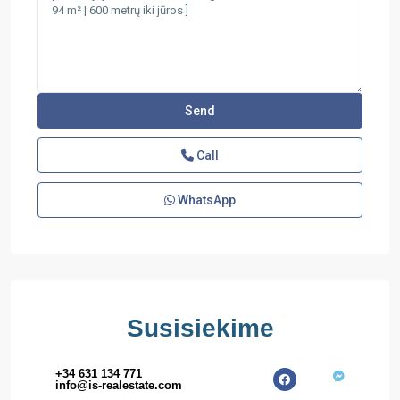
Call
WhatsApp
Susisiekime
+34 631 134 771
info@is-realestate.com