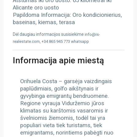
Atstumas iki oro uosto: 65 kilometrai iki
Alicante oro uosto
Papildoma Informacija: Oro kondicionierius,
baseinas, kiemas, terasa
Dėl daugiau informacijos susisiekime
info@is-
realestate.com, +34 865 945 773 whatsapp
Informacija apie miestą
Orihuela Costa – g
arsėja vaizdingais
paplūdimiais, golfo aikštynais ir
gyvybinga emigrantų bendruomene.
Regione vyrauja Viduržemio jūros
klimatas su karštomis vasaromis ir
švelniomis žiemomis, todėl tai yra
populiari vieta tiek turistams, tiek
emigrantams, norintiems pabėgti nuo