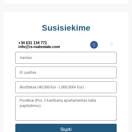
Susisiekime
+34 631 134 771
info@is-realestate.com
Siųsti