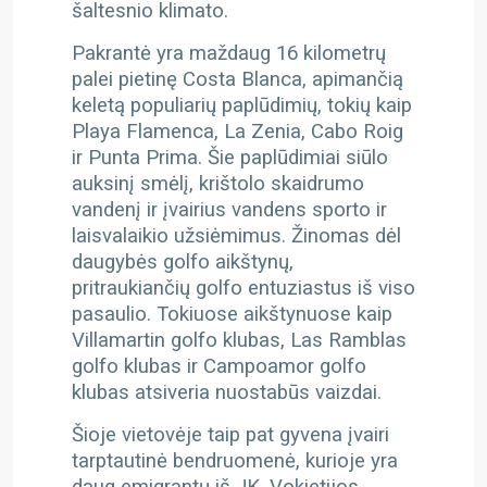
šaltesnio klimato.
Pakrantė yra maždaug 16 kilometrų
palei pietinę Costa Blanca, apimančią
keletą populiarių paplūdimių, tokių kaip
Playa Flamenca, La Zenia, Cabo Roig
ir Punta Prima. Šie paplūdimiai siūlo
auksinį smėlį, krištolo skaidrumo
vandenį ir įvairius vandens sporto ir
laisvalaikio užsiėmimus.
Žinomas dėl
daugybės golfo aikštynų,
pritraukiančių golfo entuziastus iš viso
pasaulio. Tokiuose aikštynuose kaip
Villamartin golfo klubas, Las Ramblas
golfo klubas ir Campoamor golfo
klubas atsiveria nuostabūs vaizdai.
Šioje vietovėje taip pat gyvena įvairi
tarptautinė bendruomenė, kurioje yra