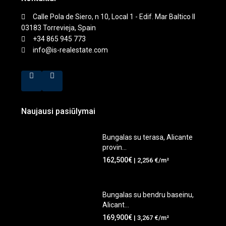
Calle Pola de Siero, n 10, Local 1 - Edif. Mar Baltico II
03183 Torrevieja, Spain
+34 865 945 773
info@is-realestate.com
Naujausi pasiūlymai
Bungalas su terasa, Alicante
provin...
162,500€
| 2,256 €/m²
Bungalas su bendru baseinu,
Alicant...
169,900€
| 3,267 €/m²