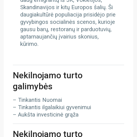
daug emigrantų iš JK, Vokietijos,
Skandinavijos ir kitų Europos šalių. Ši
daugiakultūrė populiacija prisidėjo prie
gyvybingos socialinės scenos, kurioje
gausu barų, restoranų ir parduotuvių,
aptarnaujančių įvairius skonius,
kūrimo.
Nekilnojamo turto
galimybės
– Tinkantis Nuomai
– Tinkantis ilgalaikiui gyvenimui
– Aukšta investicinė grąža
Nekilnojamo turto