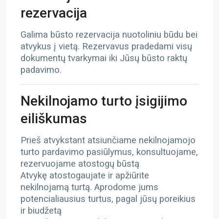
rezervacija
Galima būsto rezervacija nuotoliniu būdu bei
atvykus į vietą. Rezervavus pradedami visų
dokumentų tvarkymai iki Jūsų būsto raktų
padavimo.
Nekilnojamo turto įsigijimo
eiliškumas
Prieš atvykstant atsiunčiame nekilnojamojo
turto pardavimo pasiūlymus, konsultuojame,
rezervuojame atostogų būstą
Atvykę atostogaujate ir apžiūrite
nekilnojamą turtą. Aprodome jums
potencialiausius turtus, pagal jūsų poreikius
ir biudžetą