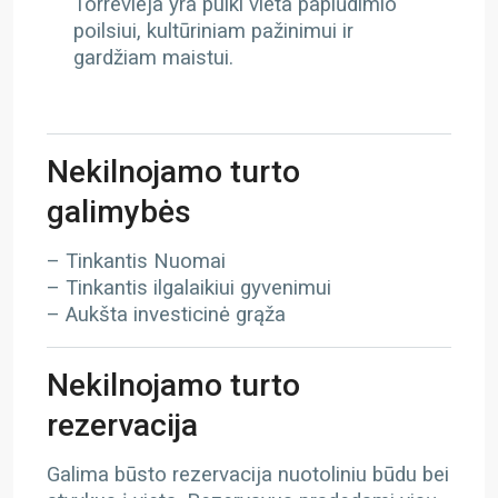
Torrevieja yra puiki vieta paplūdimio
poilsiui, kultūriniam pažinimui ir
gardžiam maistui.
Nekilnojamo turto
galimybės
– Tinkantis Nuomai
– Tinkantis ilgalaikiui gyvenimui
– Aukšta investicinė grąža
Nekilnojamo turto
rezervacija
Galima būsto rezervacija nuotoliniu būdu bei