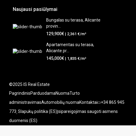
Naujausi pasiūlymai
Bungalas su terasa, Alicante
provin...
129,900€
| 2,361 €/m²
Apartamentas su terasa,
Alicante pr...
145,000€
| 1,835 €/m²
©2025 IS Real Estate
Pagrindinis
Parduodama
Nuoma
Turto
administravimas
Automobilių nuoma
Kontaktai
+34 865 945
773
Slapukų politika (ES)
Įsipareigojimas saugoti asmens
duomenis (ES)