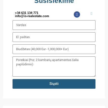
Susisiekime
+34 631 134 771
info@is-realestate.com
Siųsti