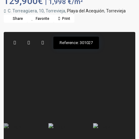
129,900€
| 1,998 €/m²
C. Torreagüera, 10, Torrevieja,
Playa del Acequión
,
Torrevieja
Share
Favorite
Print
Reference: 301027