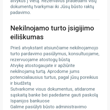
atvykus į vietą. Rezervavus pradedami visų
dokumentų tvarkymai iki Jūsų būsto raktų
padavimo.
Nekilnojamo turto įsigijimo
eiliškumas
Prieš atvykstant atsiunčiame nekilnojamojo
turto pardavimo pasiūlymus, konsultuojame,
rezervuojame atostogų būstą
Atvykę atostogaujate ir apžiūrite
nekilnojamą turtą. Aprodome jums
potencialiausius turtus, pagal jūsų poreikius
ir biudžetą
Sutvarkome visus dokumentus, atidarome
sąskaitą banke bei padedame gauti paskolą
Ispanijos bankuose
Galime pasiūlyti būsto administravimo