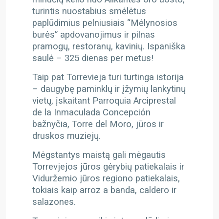
turintis nuostabius smėlėtus
paplūdimius pelniusiais “Mėlynosios
burės” apdovanojimus ir pilnas
pramogų, restoranų, kavinių. Ispaniška
saulė – 325 dienas per metus!
Taip pat Torrevieja turi turtinga istorija
– daugybę paminklų ir įžymių lankytinų
vietų, įskaitant Parroquia Arciprestal
de la Inmaculada Concepción
bažnyčia, Torre del Moro, jūros ir
druskos muziejų.
Mėgstantys maistą gali mėgautis
Torrevjejos jūros gėrybių patiekalais ir
Viduržemio jūros regiono patiekalais,
tokiais kaip arroz a banda, caldero ir
salazones.