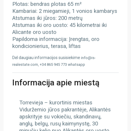
Plotas: bendras plotas 65 m²
Kambariai: 2 miegamieji, 1 vonios kambarys
Atstumas iki jūros: 200 metrų
Atstumas iki oro uosto: 45 kilometrai iki
Alicante oro uosto
Papildoma informacija: Įrengtas, oro
kondicionierius, terasa, liftas
Dėl daugiau informacijos susisiekime
info@is-
realestate.com, +34 865 945 773 whatsapp
Informacija apie miestą
Torrevieja – kurortinis miestas
Viduržemio jūros pakrantėje, Alikantės
apskrityje su vokiečiu, skandinavų,
anglų, belgų, rusų kaimynystę, 30
minučių kelio nuo Alikantės oro uosto,