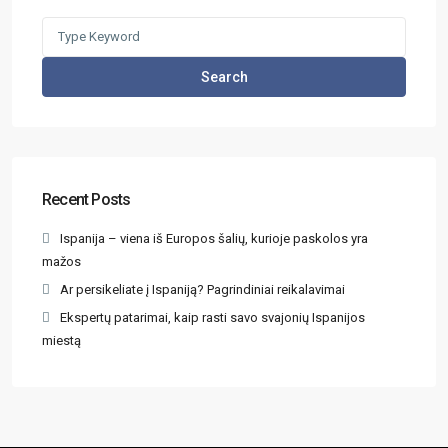
Search
Recent Posts
Ispanija – viena iš Europos šalių, kurioje paskolos yra
mažos
Ar persikeliate į Ispaniją? Pagrindiniai reikalavimai
Ekspertų patarimai, kaip rasti savo svajonių Ispanijos
miestą