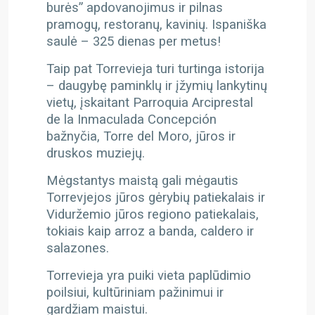
burės” apdovanojimus ir pilnas
pramogų, restoranų, kavinių. Ispaniška
saulė – 325 dienas per metus!
Taip pat Torrevieja turi turtinga istorija
– daugybę paminklų ir įžymių lankytinų
vietų, įskaitant Parroquia Arciprestal
de la Inmaculada Concepción
bažnyčia, Torre del Moro, jūros ir
druskos muziejų.
Mėgstantys maistą gali mėgautis
Torrevjejos jūros gėrybių patiekalais ir
Viduržemio jūros regiono patiekalais,
tokiais kaip arroz a banda, caldero ir
salazones.
Torrevieja yra puiki vieta paplūdimio
poilsiui, kultūriniam pažinimui ir
gardžiam maistui.