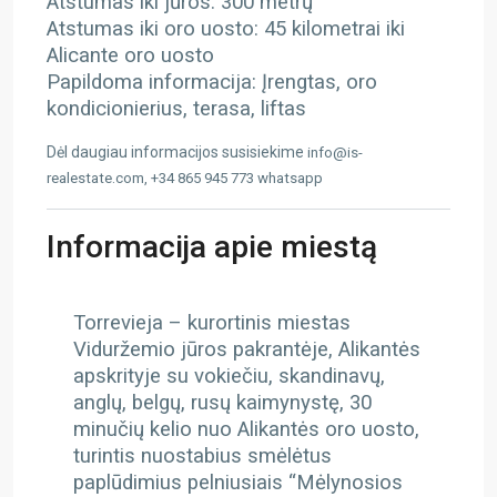
Atstumas iki jūros: 300 metrų
Atstumas iki oro uosto: 45 kilometrai iki
Alicante oro uosto
Papildoma informacija: Įrengtas, oro
kondicionierius, terasa, liftas
Dėl daugiau informacijos susisiekime
info@is-
realestate.com, +34 865 945 773 whatsapp
Informacija apie miestą
Torrevieja – kurortinis miestas
Viduržemio jūros pakrantėje, Alikantės
apskrityje su vokiečiu, skandinavų,
anglų, belgų, rusų kaimynystę, 30
minučių kelio nuo Alikantės oro uosto,
turintis nuostabius smėlėtus
paplūdimius pelniusiais “Mėlynosios