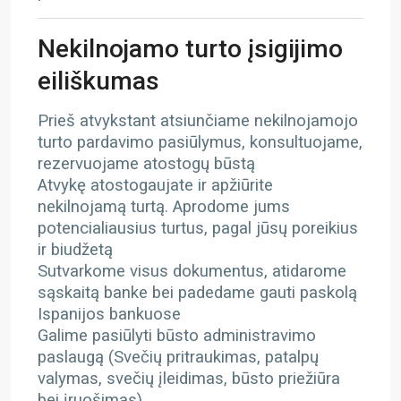
Nekilnojamo turto įsigijimo
eiliškumas
Prieš atvykstant atsiunčiame nekilnojamojo
turto pardavimo pasiūlymus, konsultuojame,
rezervuojame atostogų būstą
Atvykę atostogaujate ir apžiūrite
nekilnojamą turtą. Aprodome jums
potencialiausius turtus, pagal jūsų poreikius
ir biudžetą
Sutvarkome visus dokumentus, atidarome
sąskaitą banke bei padedame gauti paskolą
Ispanijos bankuose
Galime pasiūlyti būsto administravimo
paslaugą (Svečių pritraukimas, patalpų
valymas, svečių įleidimas, būsto priežiūra
bei įruošimas)