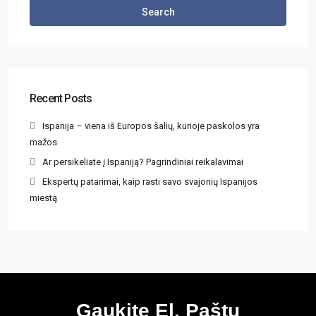
Search
Recent Posts
Ispanija – viena iš Europos šalių, kurioje paskolos yra
mažos
Ar persikeliate į Ispaniją? Pagrindiniai reikalavimai
Ekspertų patarimai, kaip rasti savo svajonių Ispanijos
miestą
Gaukite El. Paštu