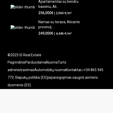
Apartamentas su bendru
baseinu, Ali...
256,000€
| 2,560 €/m²
Namas su terasa, Alicante
provincij...
249,000€
| 4,446 €/m²
©2025 IS Real Estate
Pagrindinis
Parduodama
Nuoma
Turto
administravimas
Automobilių nuoma
Kontaktai
+34 865 945
773
Slapukų politika (ES)
Įsipareigojimas saugoti asmens
duomenis (ES)