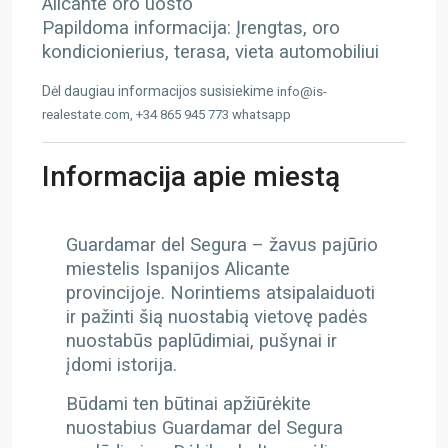
Alicante oro uosto
Papildoma informacija: Įrengtas, oro
kondicionierius, terasa, vieta automobiliui
Dėl daugiau informacijos susisiekime
info@is-
realestate.com, +34 865 945 773 whatsapp
Informacija apie miestą
Guardamar del Segura – žavus pajūrio
miestelis Ispanijos Alicante
provincijoje. Norintiems atsipalaiduoti
ir pažinti šią nuostabią vietovę padės
nuostabūs paplūdimiai, pušynai ir
įdomi istorija.
Būdami ten būtinai apžiūrėkite
nuostabius Guardamar del Segura