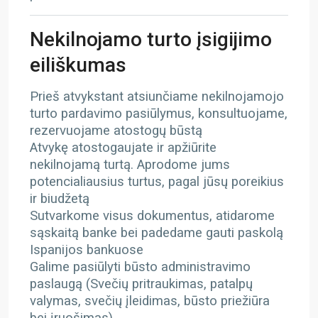
Nekilnojamo turto įsigijimo
eiliškumas
Prieš atvykstant atsiunčiame nekilnojamojo
turto pardavimo pasiūlymus, konsultuojame,
rezervuojame atostogų būstą
Atvykę atostogaujate ir apžiūrite
nekilnojamą turtą. Aprodome jums
potencialiausius turtus, pagal jūsų poreikius
ir biudžetą
Sutvarkome visus dokumentus, atidarome
sąskaitą banke bei padedame gauti paskolą
Ispanijos bankuose
Galime pasiūlyti būsto administravimo
paslaugą (Svečių pritraukimas, patalpų
valymas, svečių įleidimas, būsto priežiūra