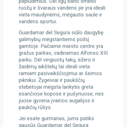
paplūdimius. Dėl ilgų balto smėlio
ruožų ir švaraus vandens jie yra ideali
vieta maudynėms, mėgautis saule ir
vandens sportui.
Guardamar del Segura siūlo daugybę
galimybių mėgstantiems poilsį
gamtoje. Pačiame miesto centre yra
gražus parkas, vadinamas Alfonso XIII
parku. Dėl vingiuotų takų, ežero ir
žaidimų aikštelių tai ideali vieta
ramiam pasivaikščiojimui ar šeimos
piknikui. Žygeiviai ir paukščių
stebėtojai mėgsta lankytis greta
esančiose kopose ir pušynuose, nes
juose gyvena įvairios augalijos ir
paukčių rūšys.
Jei esate gurmanas, jums patiks
gausūs Guardamar del Segura