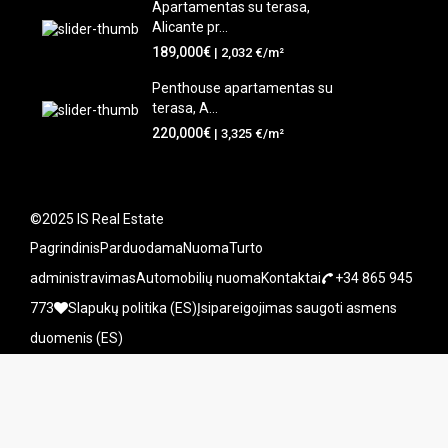
Apartamentas su terasa,
Alicante pr...
189,000€
| 2,032 €/m²
Penthouse apartamentas su
terasa, A...
220,000€
| 3,325 €/m²
©2025 IS Real Estate
Pagrindinis
Parduodama
Nuoma
Turto
administravimas
Automobilių nuoma
Kontaktai
+34 865 945
773
Slapukų politika (ES)
Įsipareigojimas saugoti asmens
duomenis (ES)