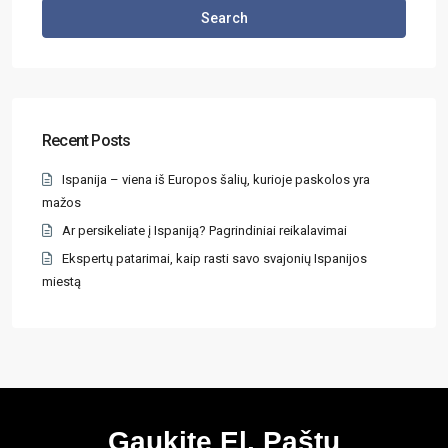
Search
Recent Posts
Ispanija – viena iš Europos šalių, kurioje paskolos yra
mažos
Ar persikeliate į Ispaniją? Pagrindiniai reikalavimai
Ekspertų patarimai, kaip rasti savo svajonių Ispanijos
miestą
Gaukite El. Paštu