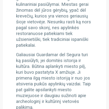
kulinariniai pasiūlymai. Miestas gerai
žinomas dėl jūros gėrybių, ypač dėl
krevečių, kurios yra vienos geriausių
šioje vietovėje. Nesunku rasti ką nors
pagal savo skonį, nes apylinkės
restoranuose patiekiami tiek
užsienietiški, tiek tradiciniai ispaniški
patiekalai.
Galiausiai Guardamar del Segura turi
ką pasiūlyti, jei domitės istorija ir
kultūra. Būtina aplankyti miesto pilį,
kuri buvo pastatyta X amžiuje. Ji
primena ilgą miesto istoriją ir nuo jos
atsiveria puikūs apylinkių vaizdai. Taip
pat galite apsilankyti miesto
muziejuose ir daugiau sužinoti apie
archeologinį ir kultūrinį vietovės
palikimą.