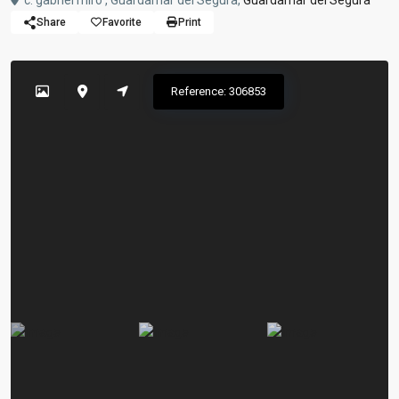
c. gabriel miro , Guardamar del Segura,
Guardamar del Segura
Share
Favorite
Print
Reference: 306853