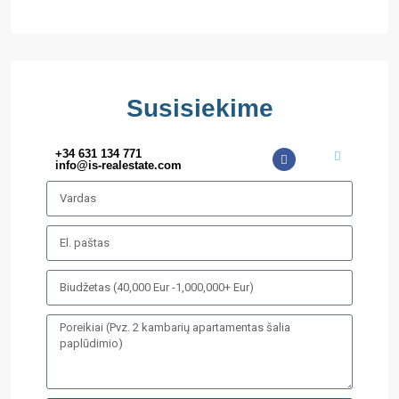
Susisiekime
+34 631 134 771
info@is-realestate.com