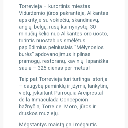
Torrevieja – kurortinis miestas
Viduržemio jūros pakrantėje, Alikantės
apskrityje su vokiečiu, skandinavų,
anglų, belgų, rusų kaimynystę, 30
minučių kelio nuo Alikantės oro uosto,
turintis nuostabius smėlėtus
paplūdimius pelniusiais “Mėlynosios
burės” apdovanojimus ir pilnas
pramogų, restoranų, kavinių. Ispaniška
saulė – 325 dienas per metus!
Taip pat Torrevieja turi turtinga istorija
– daugybę paminklų ir įžymių lankytinų
vietų, įskaitant Parroquia Arciprestal
de la Inmaculada Concepción
bažnyčia, Torre del Moro, jūros ir
druskos muziejų.
Mėgstantys maistą gali mėgautis