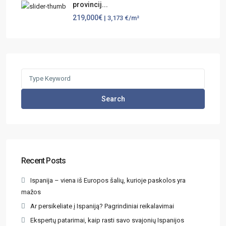
provincij...
219,000€
| 3,173 €/m²
Search
Recent Posts
Ispanija – viena iš Europos šalių, kurioje paskolos yra
mažos
Ar persikeliate į Ispaniją? Pagrindiniai reikalavimai
Ekspertų patarimai, kaip rasti savo svajonių Ispanijos