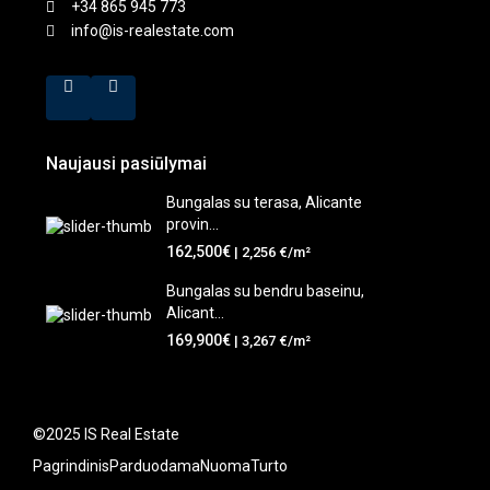
+34 865 945 773
info@is-realestate.com
Naujausi pasiūlymai
Bungalas su terasa, Alicante
provin...
162,500€
| 2,256 €/m²
Bungalas su bendru baseinu,
Alicant...
169,900€
| 3,267 €/m²
©2025 IS Real Estate
Pagrindinis
Parduodama
Nuoma
Turto