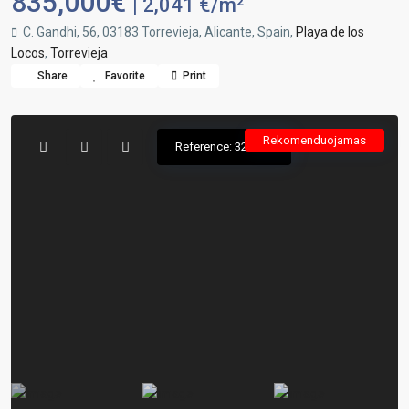
835,000€
| 2,041 €/m²
C. Gandhi, 56, 03183 Torrevieja, Alicante, Spain,
Playa de los
Locos
,
Torrevieja
Share
Favorite
Print
Rekomenduojamas
Reference: 326928