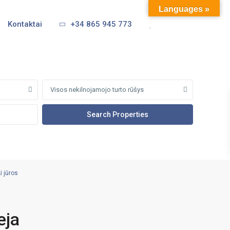
Languages »
Kontaktai
+34 865 945 773
Visos nekilnojamojo turto rūšys
i jūros
eja