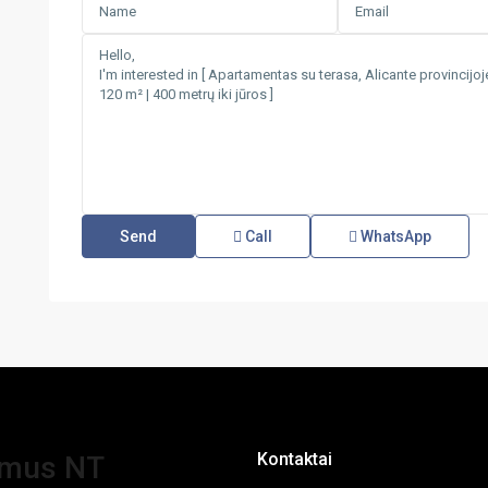
Call
WhatsApp
Kontaktai
amus NT