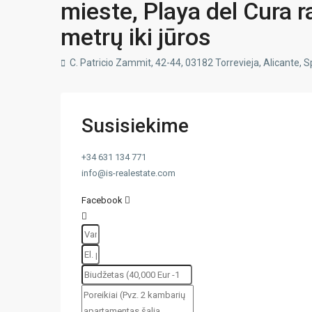
mieste, Playa del Cura r
metrų iki jūros
C. Patricio Zammit, 42-44, 03182 Torrevieja, Alicante, S
Susisiekime
+34 631 134 771
info@is-realestate.com
Facebook