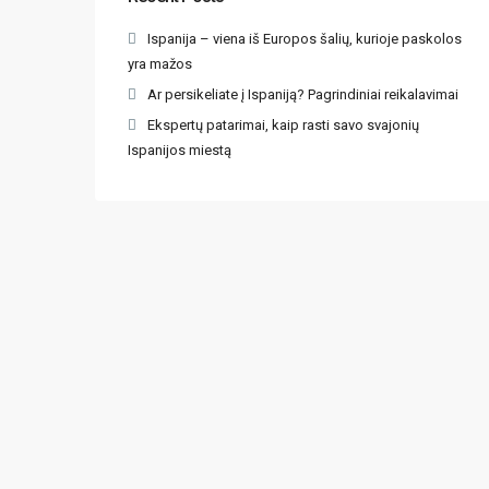
Ispanija – viena iš Europos šalių, kurioje paskolos
yra mažos
Ar persikeliate į Ispaniją? Pagrindiniai reikalavimai
Ekspertų patarimai, kaip rasti savo svajonių
Ispanijos miestą