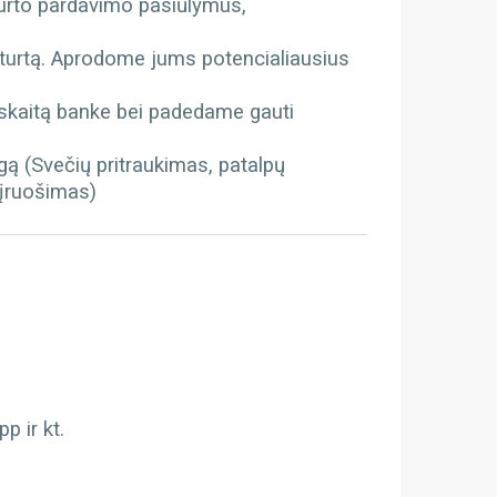
turto pardavimo pasiūlymus,
ą
 turtą. Aprodome jums potencialiausius
kaitą banke bei padedame gauti
gą (Svečių pritraukimas, patalpų
 įruošimas)
 ir kt.