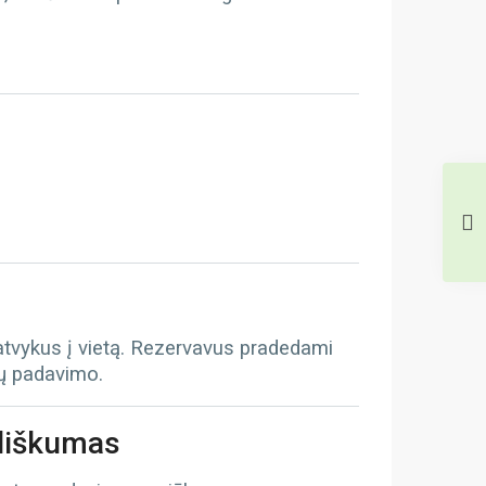
 atvykus į vietą. Rezervavus pradedami
tų padavimo.
iliškumas