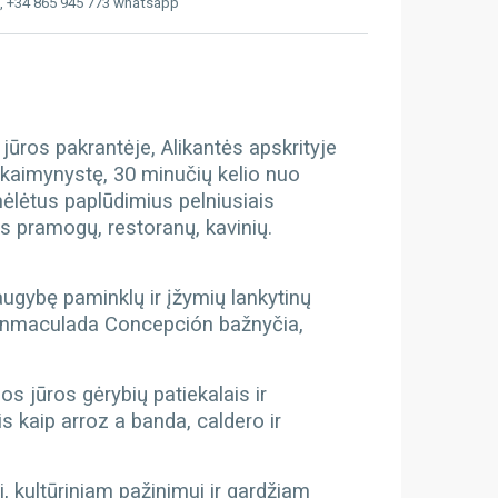
, +34 865 945 773 whatsapp
jūros pakrantėje, Alikantės apskrityje
ų kaimynystę, 30 minučių kelio nuo
mėlėtus paplūdimius pelniusiais
s pramogų, restoranų, kavinių.
 daugybę paminklų ir įžymių lankytinų
la Inmaculada Concepción bažnyčia,
s jūros gėrybių patiekalais ir
s kaip arroz a banda, caldero ir
i, kultūriniam pažinimui ir gardžiam