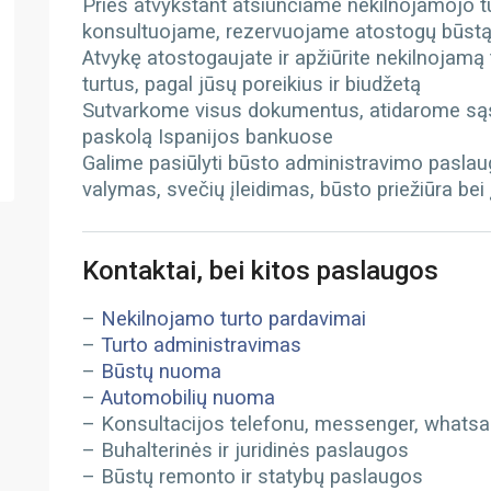
Prieš atvykstant atsiunčiame nekilnojamojo 
konsultuojame, rezervuojame atostogų būst
Atvykę atostogaujate ir apžiūrite nekilnojamą
turtus, pagal jūsų poreikius ir biudžetą
Sutvarkome visus dokumentus, atidarome sąs
paskolą Ispanijos bankuose
Galime pasiūlyti būsto administravimo paslau
valymas, svečių įleidimas, būsto priežiūra bei
Kontaktai, bei kitos paslaugos
–
Nekilnojamo turto pardavimai
–
Turto administravimas
–
Būstų nuoma
–
Automobilių nuoma
– Konsultacijos telefonu, messenger, whatsapp
– Buhalterinės ir juridinės paslaugos
– Būstų remonto ir statybų paslaugos