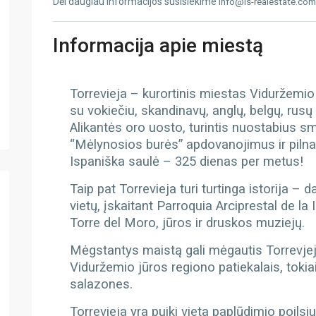
Dėl daugiau informacijos susisiekime
info@is-realestate.com
Informacija apie miestą
Torrevieja – kurortinis miestas Viduržemio 
su vokiečiu, skandinavų, anglų, belgų, rus
Alikantės oro uosto, turintis nuostabius s
“Mėlynosios burės” apdovanojimus ir pilna
Ispaniška saulė – 325 dienas per metus!
Taip pat Torrevieja turi turtinga istorija –
vietų, įskaitant Parroquia Arciprestal de 
Torre del Moro, jūros ir druskos muziejų.
Mėgstantys maistą gali mėgautis Torrevjejo
Viduržemio jūros regiono patiekalais, tokiai
salazones.
Torrevieja yra puiki vieta paplūdimio poilsiu