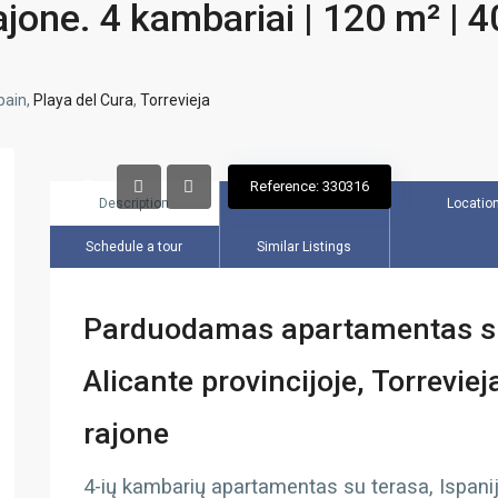
ajone. 4 kambariai | 120 m² | 
pain,
Playa del Cura
,
Torrevieja
Reference: 330316
Description
Overview
Locatio
Schedule a tour
Similar Listings
Parduodamas apartamentas su 
Alicante provincijoje, Torrevie
rajone
4-ių kambarių apartamentas su terasa, Ispanijo