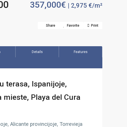
400
357,000€
| 2,975 €/m²
Share
Favorite
Print
n
Details
Features
terasa, Ispanijoje,
ja mieste, Playa del Cura
je, Alicante provincijoje, Torrevieja