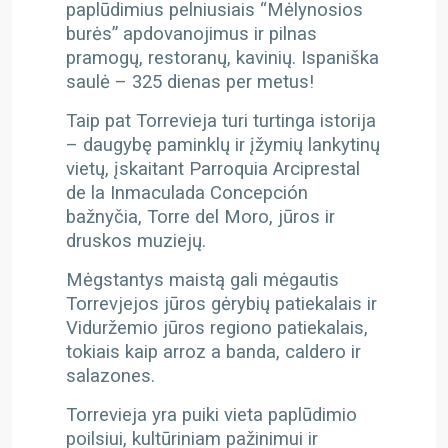
paplūdimius pelniusiais “Mėlynosios
burės” apdovanojimus ir pilnas
pramogų, restoranų, kavinių. Ispaniška
saulė – 325 dienas per metus!
Taip pat Torrevieja turi turtinga istorija
– daugybę paminklų ir įžymių lankytinų
vietų, įskaitant Parroquia Arciprestal
de la Inmaculada Concepción
bažnyčia, Torre del Moro, jūros ir
druskos muziejų.
Mėgstantys maistą gali mėgautis
Torrevjejos jūros gėrybių patiekalais ir
Viduržemio jūros regiono patiekalais,
tokiais kaip arroz a banda, caldero ir
salazones.
Torrevieja yra puiki vieta paplūdimio
poilsiui, kultūriniam pažinimui ir