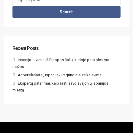
Search
Recent Posts
Ispanija – viena iš Europos šalių, kurioje paskolos yra
mažos
Ar persikeliate į Ispaniją? Pagrindiniai reikalavimai
Ekspertų patarimai, kaip rasti savo svajonių Ispanijos
miestą