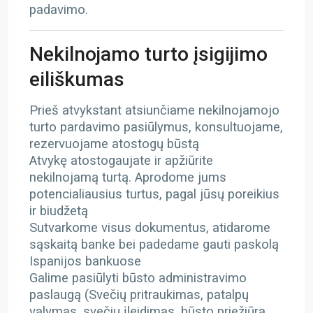
padavimo.
Nekilnojamo turto įsigijimo
eiliškumas
Prieš atvykstant atsiunčiame nekilnojamojo
turto pardavimo pasiūlymus, konsultuojame,
rezervuojame atostogų būstą
Atvykę atostogaujate ir apžiūrite
nekilnojamą turtą. Aprodome jums
potencialiausius turtus, pagal jūsų poreikius
ir biudžetą
Sutvarkome visus dokumentus, atidarome
sąskaitą banke bei padedame gauti paskolą
Ispanijos bankuose
Galime pasiūlyti būsto administravimo
paslaugą (Svečių pritraukimas, patalpų
valymas, svečių įleidimas, būsto priežiūra