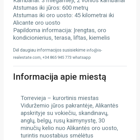
Kambariai: 3 miegamieji, 2 vonios kambariai
Atstumas iki jūros: 600 metrų
Atstumas iki oro uosto: 45 kilometrai iki
Alicante oro uosto
Papildoma informacija: Įrengtas, oro
kondicionierius, terasa, liftas, kiemelis
Dėl daugiau informacijos susisiekime
info@is-
realestate.com, +34 865 945 773 whatsapp
Informacija apie miestą
Torrevieja – kurortinis miestas
Viduržemio jūros pakrantėje, Alikantės
apskrityje su vokiečiu, skandinavų,
anglų, belgų, rusų kaimynystę, 30
minučių kelio nuo Alikantės oro uosto,
turintis nuostabius smėlėtus