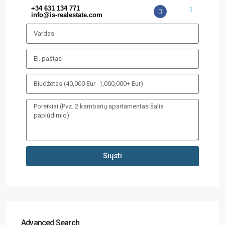
+34 631 134 771
info@is-realestate.com
Siųsti
Advanced Search