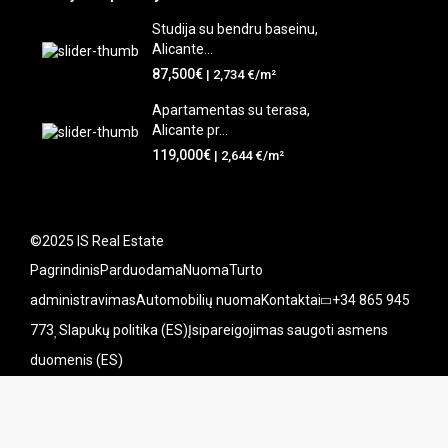
Studija su bendru baseinu,
Alicante...
87,500€
| 2,734 €/m²
Apartamentas su terasa,
Alicante pr...
119,000€
| 2,644 €/m²
©2025 IS Real Estate
Pagrindinis
Parduodama
Nuoma
Turto
administravimas
Automobilių nuoma
Kontaktai
+34 865 945
773
Slapukų politika (ES)
Įsipareigojimas saugoti asmens
duomenis (ES)