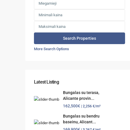
More Search Options
Latest Listing
Bungalas su terasa,
Alicante provin...
162,500€
| 2,256 €/m²
Bungalas su bendru
baseinu, Alicant...
169,900€
| 3,267 €/m²