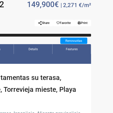
 2
149,900€
| 2,271 €/m²
Share
Favorite
Print
Previous
Renovuotas
n
Details
Features
tamentas su terasa,
e, Torrevieja mieste, Playa