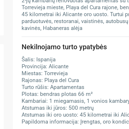
2-jų kambarių renovuotas apartamentas su ter
Torrevieja mieste, Playa del Cura rajone, ben
45 kilometrai iki Alicante oro uosto. Turtui p
parduotuvės, restoranai, vaistinės, autobusų
kavinės, Habaneras alėja
Nekilnojamo turto ypatybės
Šalis: Ispanija
Provincija: Alicante
Miestas: Torrevieja
Rajonas: Playa del Cura
Turto rūšis: Apartamentas
Plotas: bendras plotas 66 m²
Kambariai: 1 miegamasis, 1 vonios kambar
Atstumas iki jūros: 500 metrų
Atstumas iki oro uosto: 45 kilometrai iki Al
Papildoma informacija: Įrengtas, oro kondici