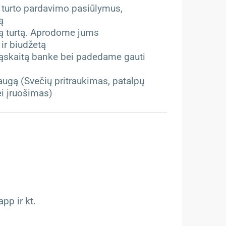
 turto pardavimo pasiūlymus,
ą
mą turtą. Aprodome jums
 ir biudžetą
ąskaitą banke bei padedame gauti
ugą (Svečių pritraukimas, patalpų
ei įruošimas)
pp ir kt.