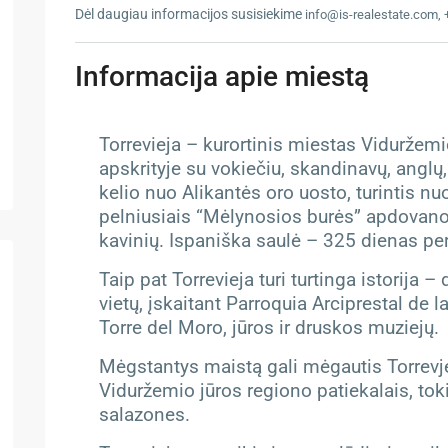
Dėl daugiau informacijos susisiekime
info@is-realestate.com,
Informacija apie miestą
Torrevieja – kurortinis miestas Viduržemi
apskrityje su vokiečiu, skandinavų, anglų
kelio nuo Alikantės oro uosto, turintis 
pelniusiais “Mėlynosios burės” apdovanoj
kavinių. Ispaniška saulė – 325 dienas pe
Taip pat Torrevieja turi turtinga istorija 
vietų, įskaitant Parroquia Arciprestal de
Torre del Moro, jūros ir druskos muziejų.
Mėgstantys maistą gali mėgautis Torrevjej
Viduržemio jūros regiono patiekalais, toki
salazones.