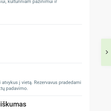
iui, kultūriniam pažinimui ir
i atvykus į vietą. Rezervavus pradedami
ktų padavimo.
iliškumas