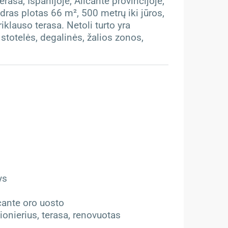
asa, Ispanijoje, Alicante provincijoje,
dras plotas 66 m², 500 metrų iki jūros,
riklauso terasa. Netoli turto yra
 stotelės, degalinės, žalios zonos,
ys
icante oro uosto
onierius, terasa, renovuotas