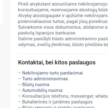
Prieš atvykstant atsiunčiame nekilnojamojo
konsultuojame, rezervuojame atostogų būst
Atvykę atostogaujate ir apžiūrite nekilnoja
potencialiausius turtus, pagal jūsų poreikius
Sutvarkome visus dokumentus, atidarome s
paskolą Ispanijos bankuose
Galime pasiūlyti būsto administravimo pasla
valymas, svečių įleidimas, būsto priežiūra b
Kontaktai, bei kitos paslaugos
–
Nekilnojamo turto pardavimai
–
Turto administravimas
–
Būstų nuoma
–
Automobilių nuoma
– Konsultacijos telefonu, messenger, whatsa
– Buhalterinės ir juridinės paslaugos
– Būstų remonto ir statybų paslaugos