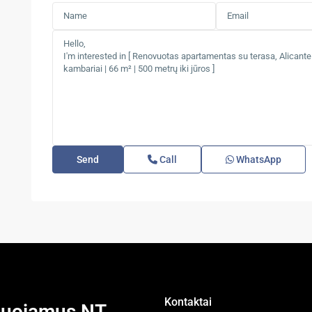
Call
WhatsApp
Kontaktai
nduojamus NT