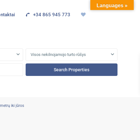
Languages »
ntaktai
+34 865 945 773
Visos nekilnojamojo turto rūšys
metrų iki jūros