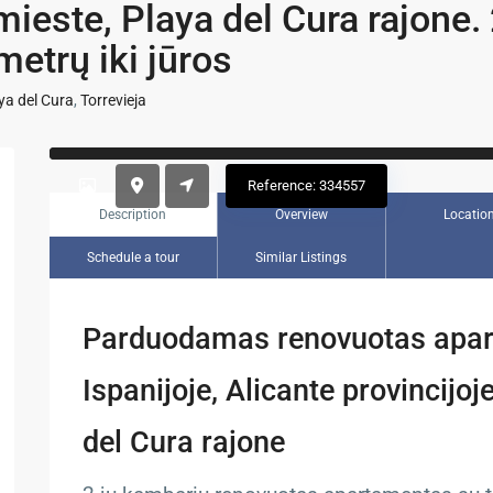
 mieste, Playa del Cura rajone.
metrų iki jūros
ya del Cura
,
Torrevieja
Previous
Reference: 334557
Description
Overview
Locatio
Schedule a tour
Similar Listings
Parduodamas renovuotas apar
Ispanijoje, Alicante provincijoj
del Cura rajone