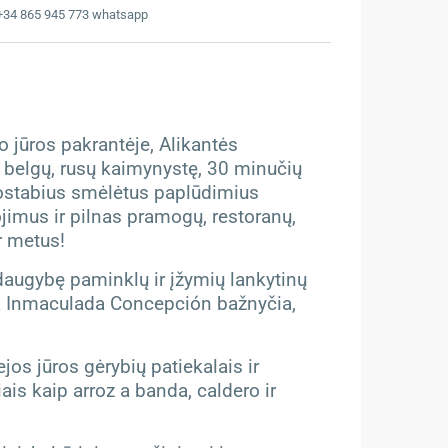
 +34 865 945 773 whatsapp
o jūros pakrantėje, Alikantės
, belgų, rusų kaimynystę, 30 minučių
nuostabius smėlėtus paplūdimius
imus ir pilnas pramogų, restoranų,
r metus!
– daugybę paminklų ir įžymių lankytinų
 la Inmaculada Concepción bažnyčia,
os jūros gėrybių patiekalais ir
ais kaip arroz a banda, caldero ir