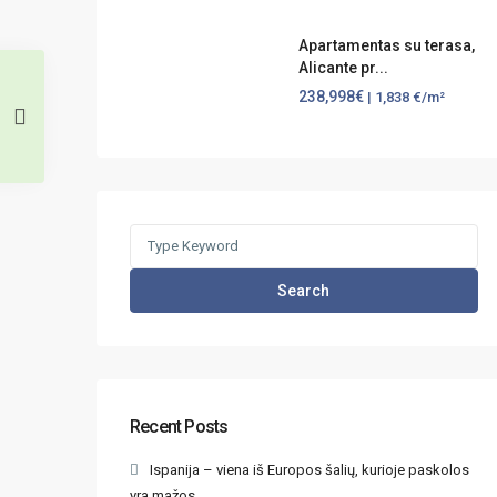
Apartamentas su terasa,
Alicante pr...
238,998€
| 1,838 €/m²
Search
for:
Search
Recent Posts
Ispanija – viena iš Europos šalių, kurioje paskolos
yra mažos