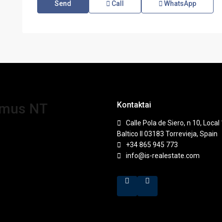
Call
WhatsApp
Kontaktai
amus NT
Calle Pola de Siero, n 10, Local 
Baltico II 03183 Torrevieja, Spain
+34 865 945 773
info@is-realestate.com