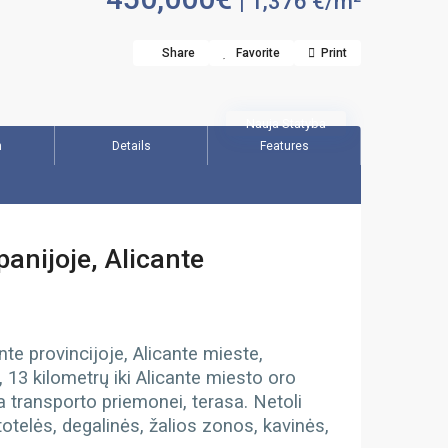
| 1,376 €/m²
Share
Favorite
Print
Nauja Statyba
n
Details
Features
anijoje, Alicante
nte provincijoje, Alicante mieste,
, 13 kilometrų iki Alicante miesto oro
ta transporto priemonei, terasa. Netoli
otelės, degalinės, žalios zonos, kavinės,