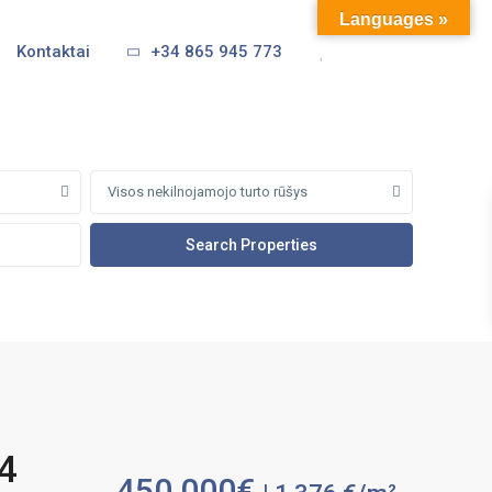
Languages »
Kontaktai
+34 865 945 773
Visos nekilnojamojo turto rūšys
 4
450,000€