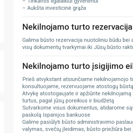
– Tinkantis ilgalaikiui gyvenimui
– Aukšta investicinė grąža
Nekilnojamo turto rezervacija
Galima būsto rezervacija nuotoliniu būdu bei
visų dokumentų tvarkymai iki Jūsų būsto rak
Nekilnojamo turto įsigijimo e
Prieš atvykstant atsiunčiame nekilnojamojo 
konsultuojame, rezervuojame atostogų būst
Atvykę atostogaujate ir apžiūrite nekilnojamą
turtus, pagal jūsų poreikius ir biudžetą
Sutvarkome visus dokumentus, atidarome sąs
paskolą Ispanijos bankuose
Galime pasiūlyti būsto administravimo paslau
valymas, svečių įleidimas, būsto priežiūra bei