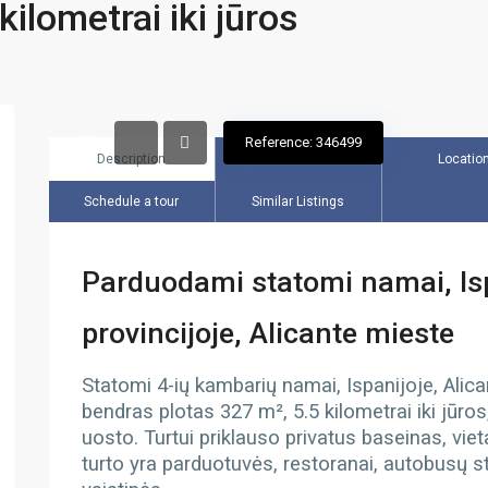
kilometrai iki jūros
Reference: 346499
Description
Overview
Locatio
Schedule a tour
Similar Listings
Parduodami statomi namai, Isp
provincijoje, Alicante mieste
S
tatomi
4-ių kambarių namai, Ispanijoje, Alica
bendras plotas 327 m², 5.5 kilometrai iki jūros
uosto. Turtui priklauso privatus baseinas, vie
turto yra parduotuvės, restoranai, autobusų st