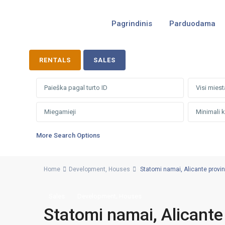
Pagrindinis
Parduodama
RENTALS
SALES
Visi miest
More Search Options
Home
Development
,
Houses
Statomi namai, Alicante provinci
,
Sales
Development
Houses
Statomi namai, Alicante 