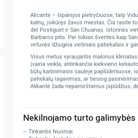
Alicante – Ispanijos pietryčiuose, tarp Vid
kalnų, įsikūręs žavus miestas. Čia rasite t
del Postiguet ir San Chuanas. Istorinės viet
Barbaros pilis. Per tokias šventes kaip Sa
virtuvės džiugina vietiniais patiekalais ir 
Visus metus vyraujantis malonus klimatas A
įvairia veikla, atitinkančia kiekvieno kelia
būtų kaitinimasis saulėje paplūdimiuose, is
patiekalų ragavimas, ar tiesiog pasinėrim
Alikantė žada nepamirštamus įspūdžius, dėl 
Nekilnojamo turto galimybės
– Tinkantis Nuomai