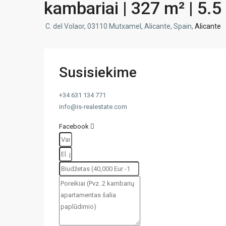
kambariai | 327 m² | 5.5 
C. del Volaor, 03110 Mutxamel, Alicante, Spain,
Alicante
Susisiekime
+34 631 134 771
info@is-realestate.com
Facebook