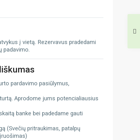
 atvykus į vietą. Rezervavus pradedami
tų padavimo.
iliškumas
turto pardavimo pasiūlymus,
ą
 turtą. Aprodome jums potencialiausius
kaitą banke bei padedame gauti
gą (Svečių pritraukimas, patalpų
 įruošimas)