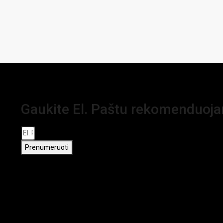
Gaukite El. Paštu rekomenduoj
Prenumeruoti