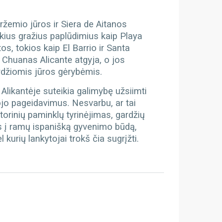
uržemio jūros ir Siera de Aitanos
okius gražius paplūdimius kaip Playa
os, tokios kaip El Barrio ir Santa
n Chuanas Alicante atgyja, o jos
gardžiomis jūros gėrybėmis.
likantėje suteikia galimybę užsiimti
utojo pageidavimus. Nesvarbu, ar tai
torinių paminklų tyrinėjimas, gardžių
as į ramų ispanišką gyvenimo būdą,
kurių lankytojai trokš čia sugrįžti.