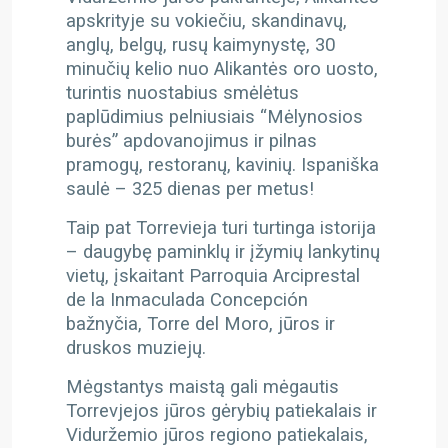
apskrityje su vokiečiu, skandinavų,
anglų, belgų, rusų kaimynystę, 30
minučių kelio nuo Alikantės oro uosto,
turintis nuostabius smėlėtus
paplūdimius pelniusiais “Mėlynosios
burės” apdovanojimus ir pilnas
pramogų, restoranų, kavinių. Ispaniška
saulė – 325 dienas per metus!
Taip pat Torrevieja turi turtinga istorija
– daugybę paminklų ir įžymių lankytinų
vietų, įskaitant Parroquia Arciprestal
de la Inmaculada Concepción
bažnyčia, Torre del Moro, jūros ir
druskos muziejų.
Mėgstantys maistą gali mėgautis
Torrevjejos jūros gėrybių patiekalais ir
Viduržemio jūros regiono patiekalais,