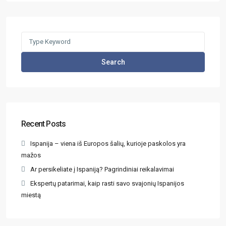
Search
Recent Posts
Ispanija – viena iš Europos šalių, kurioje paskolos yra
mažos
Ar persikeliate į Ispaniją? Pagrindiniai reikalavimai
Ekspertų patarimai, kaip rasti savo svajonių Ispanijos
miestą