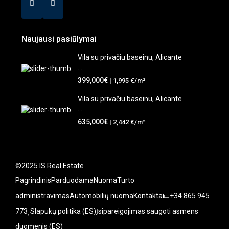
Naujausi pasiūlymai
Vila su privačiu baseinu, Alicante
...
399,000€
| 1,995 €/m²
Vila su privačiu baseinu, Alicante
...
635,000€
| 2,442 €/m²
©2025 IS Real Estate
Pagrindinis
Parduodama
Nuoma
Turto
administravimas
Automobilių nuoma
Kontaktai
+34 865 945
773
Slapukų politika (ES)
Įsipareigojimas saugoti asmens
duomenis (ES)