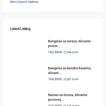
More Search Options
Latest Listing
Bungalas su terasa, Alicante
provin...
162,500€
| 2,256 €/m²
Bungalas su bendru baseinu,
Alicant...
169,900€
| 3,267 €/m²
Namas su terasa, Alicante
provincij...
219,000€
| 3,173 €/m²