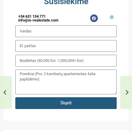
Susisiekime
+34 631 134 771
info@is-realestate.com
Siųsti