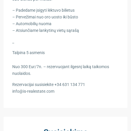
– Padedame įsigyti lėktuvo bilietus
– Pervežimai nuo oro uosto iki būsto
– Automobilių nuoma
– Atsiunčiame lankytinų vietų sąrašą
_
Talpina 5 asmenis
Nuo 300 Eur/7n. – rezervuojant ilgesnį laiką taikomos
nuolaidos.
Rezervacijai susisiekite +34 631 134 771
info@is-realestate.com