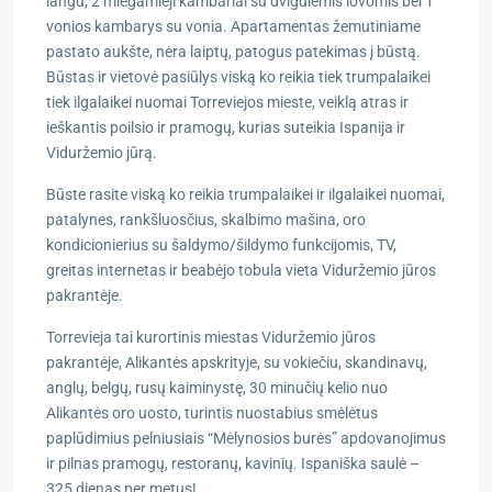
langu, 2 miegamieji kambariai su dvigulėmis lovomis bei 1
vonios kambarys su vonia. Apartamentas žemutiniame
pastato aukšte, nėra laiptų, patogus patekimas į būstą.
Būstas ir vietovė pasiūlys viską ko reikia tiek trumpalaikei
tiek ilgalaikei nuomai Torreviejos mieste, veiklą atras ir
ieškantis poilsio ir pramogų, kurias suteikia Ispanija ir
Viduržemio jūrą.
Būste rasite viską ko reikia trumpalaikei ir ilgalaikei nuomai,
patalynes, rankšluosčius, skalbimo mašina, oro
kondicionierius su šaldymo/šildymo funkcijomis, TV,
greitas internetas ir
beabėjo tobula vieta Viduržemio jūros
pakrantėje.
Torrevieja tai kurortinis miestas Viduržemio jūros
pakrantėje, Alikantės apskrityje, su vokiečiu, skandinavų,
anglų, belgų, rusų kaiminystę, 30 minučių kelio nuo
Alikantės oro uosto, turintis nuostabius smėlėtus
paplūdimius pelniusiais “Mėlynosios burės” apdovanojimus
ir pilnas pramogų, restoranų, kavinių. Ispaniška saulė –
325 dienas per metus!