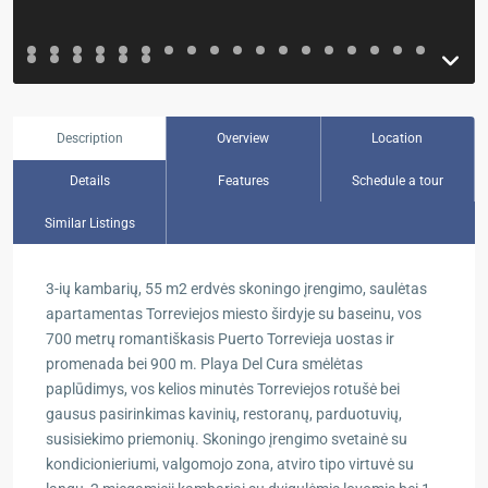
Description
Overview
Location
Details
Features
Schedule a tour
Similar Listings
3-ių kambarių, 55 m2 erdvės skoningo įrengimo, saulėtas
apartamentas Torreviejos miesto širdyje su baseinu, vos
700 metrų romantiškasis Puerto Torrevieja uostas ir
promenada bei 900 m. Playa Del Cura smėlėtas
paplūdimys, vos kelios minutės Torreviejos rotušė bei
gausus pasirinkimas kavinių, restoranų, parduotuvių,
susisiekimo priemonių. Skoningo įrengimo svetainė su
kondicionieriumi, valgomojo zona, atviro tipo virtuvė su