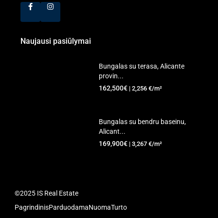
Naujausi pasiūlymai
Bungalas su terasa, Alicante
provin...
162,500€
| 2,256 €/m²
Bungalas su bendru baseinu,
Alicant...
169,900€
| 3,267 €/m²
©2025 IS Real Estate
Pagrindinis
Parduodama
Nuoma
Turto