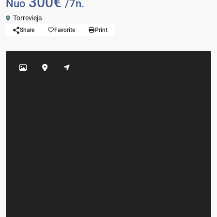
300€
Nuo
/7n.
Torrevieja
Share
Favorite
Print