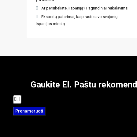
Ar persikeliate į Ispaniją? Pagrindiniai reikalavimai
Ekspertų patarimai, kaip rasti savo svajonių
Ispanijos miestą
Gaukite El. Paštu rekome
Prenumeruoti