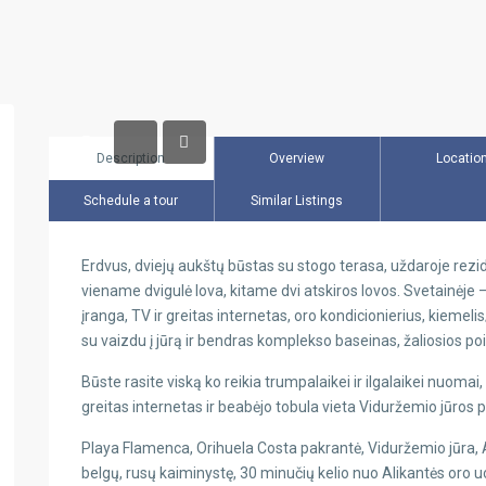
Description
Overview
Locatio
Schedule a tour
Similar Listings
Erdvus, dviejų aukštų būstas su stogo terasa, uždaroje rezi
viename dvigulė lova, kitame dvi atskiros lovos. Svetainėje 
įranga, TV ir greitas internetas, oro kondicionierius, kiemel
su vaizdu į jūrą ir bendras komplekso baseinas, žaliosios po
Būste rasite viską ko reikia trumpalaikei ir ilgalaikei nuoma
greitas internetas
ir beabėjo tobula vieta Viduržemio jūros 
Playa Flamenca, Orihuela Costa pakrantė, Viduržemio jūra, Al
belgų, rusų kaiminystę, 30 minučių kelio nuo Alikantės oro 