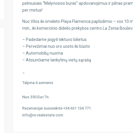
pelniusiais “Mėlynosios burės” apdovanojimus ir pilnas pram
per metus!
Nuo Vilos iki smėlėto Playa Flamenca paplūdimio – vos 10 m
min., iki komercinio didelio prekybos centro La Zenia Bouleva
– Padedame įsigyti lėktuvo bilietus
– Pervežimai nuo oro uosto iki būsto
– Automobilių nuoma
– Atsiunčiame lankytinų vietų sąrašą
_
Talpina 6 asmenis
Nuo 350 Eur/7n.
Rezervacijai susisiekite +34 631 134 771
info@is-realestate.com