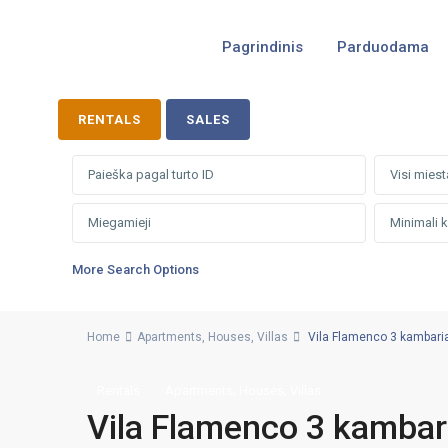
Pagrindinis
Parduodama
RENTALS
SALES
Visi miest
More Search Options
Home
Apartments
,
Houses
,
Villas
Vila Flamenco 3 kambariai
,
,
Rentals
Apartments
Houses
Villas
Vila Flamenco 3 kambari