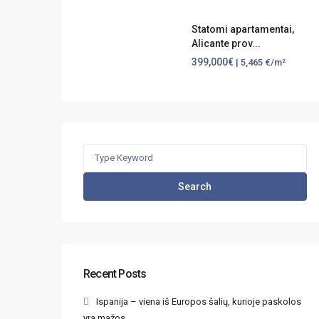
Statomi apartamentai,
Alicante prov...
399,000€
| 5,465 €/m²
Search
for:
Search
Recent Posts
Ispanija – viena iš Europos šalių, kurioje paskolos
yra mažos