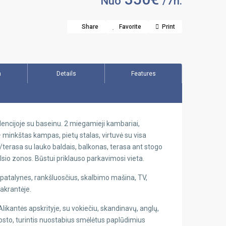
Nuo
/7n.
Share
Favorite
Print
n
Details
Features
dencijoje su baseinu. 2 miegamieji kambariai,
– minkštas kampas, pietų stalas, virtuvė su visa
is/terasa su lauko baldais, balkonas, terasa ant stogo
ilsio zonos. Būstui priklauso parkavimosi vieta.
i, patalynes, rankšluosčius, skalbimo mašina, TV,
pakrantėje.
ikantės apskrityje, su vokiečiu, skandinavų, anglų,
uosto, turintis nuostabius smėlėtus paplūdimius