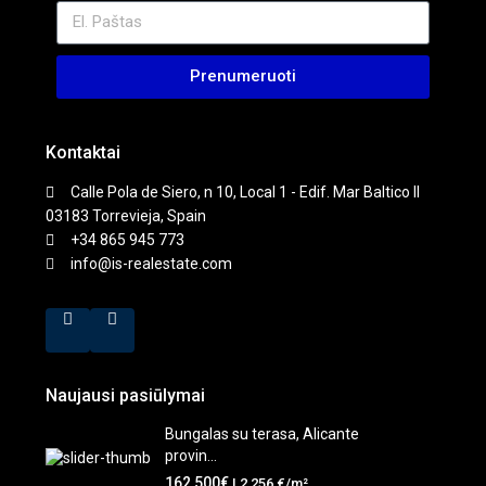
Prenumeruoti
Kontaktai
Calle Pola de Siero, n 10, Local 1 - Edif. Mar Baltico II
03183 Torrevieja, Spain
+34 865 945 773
info@is-realestate.com
Naujausi pasiūlymai
Bungalas su terasa, Alicante
provin...
162,500€
| 2,256 €/m²