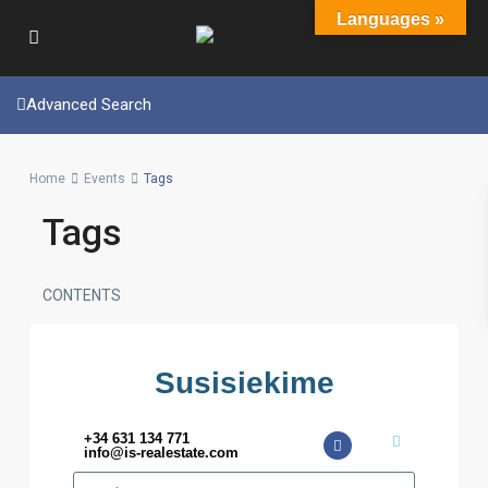
Languages »
Advanced Search
Home
Events
Tags
Tags
CONTENTS
Susisiekime
+34 631 134 771
info@is-realestate.com