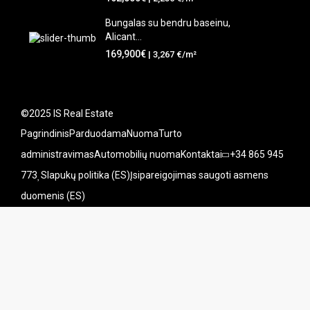
Bungalas su bendru baseinu,
Alicant...
169,900€
| 3,267 €/m²
©2025 IS Real Estate
Pagrindinis
Parduodama
Nuoma
Turto
administravimas
Automobilių nuoma
Kontaktai
+34 865 945
773
Slapukų politika (ES)
Įsipareigojimas saugoti asmens
duomenis (ES)