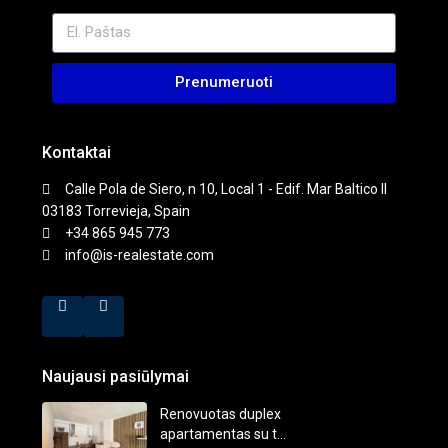
Prenumeruoti
Kontaktai
Calle Pola de Siero, n 10, Local 1 - Edif. Mar Baltico II
03183 Torrevieja, Spain
+34 865 945 773
info@is-realestate.com
Naujausi pasiūlymai
Renovuotas duplex
apartamentas su t...