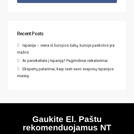
Recent Posts
Ispanija – viena iš Europos šalių, kurioje paskolos yra
mažos
Ar persikeliate į Ispaniją? Pagrindiniai reikalavimai
Ekspertų patarimai, kaip rasti savo svajonių Ispanijos
miestą
Gaukite El. Paštu
rekomenduojamus NT