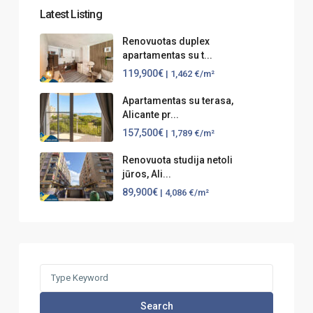
Latest Listing
Renovuotas duplex
apartamentas su t...
119,900€
| 1,462 €/m²
Apartamentas su terasa,
Alicante pr...
157,500€
| 1,789 €/m²
Renovuota studija netoli
jūros, Ali...
89,900€
| 4,086 €/m²
Search