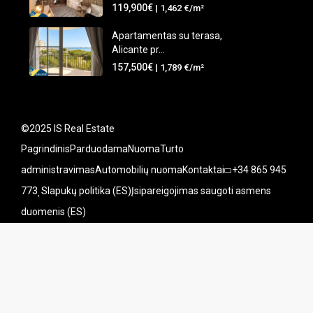
119,900€
| 1,462 €/m²
Apartamentas su terasa,
Alicante pr...
157,500€
| 1,789 €/m²
©2025 IS Real Estate
Pagrindinis
Parduodama
Nuoma
Turto
administravimas
Automobilių nuoma
Kontaktai
+34 865 945
773
Slapukų politika (ES)
Įsipareigojimas saugoti asmens
duomenis (ES)