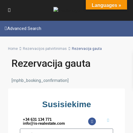
Languages »
Advanced Search
Home
Rezervacijos patvirtinimas
Rezervacija gauta
Rezervacija gauta
[mphb_booking_confirmation]
Susisiekime
+34 631 134 771
info@is-realestate.com