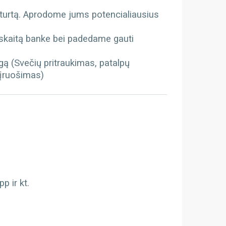
ą
 turtą. Aprodome jums potencialiausius
kaitą banke bei padedame gauti
gą (Svečių pritraukimas, patalpų
 įruošimas)
 ir kt.