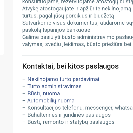
konsultuojame, rezervuojame atostogų būst
Atvykę atostogaujate ir apžiūrite nekilnojamą
turtus, pagal jūsų poreikius ir biudžetą
Sutvarkome visus dokumentus, atidarome sąs
paskolą Ispanijos bankuose
Galime pasiūlyti būsto administravimo paslau
valymas, svečių įleidimas, būsto priežiūra bei
Kontaktai, bei kitos paslaugos
–
Nekilnojamo turto pardavimai
–
Turto administravimas
–
Būstų nuoma
–
Automobilių nuoma
– Konsultacijos telefonu, messenger, whatsapp
– Buhalterinės ir juridinės paslaugos
– Būstų remonto ir statybų paslaugos