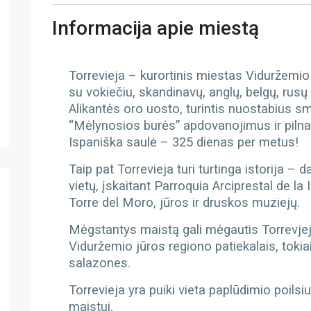
Informacija apie miestą
Torrevieja – kurortinis miestas Viduržemio 
su vokiečiu, skandinavų, anglų, belgų, rus
Alikantės oro uosto, turintis nuostabius s
“Mėlynosios burės” apdovanojimus ir pilna
Ispaniška saulė – 325 dienas per metus!
Taip pat Torrevieja turi turtinga istorija –
vietų, įskaitant Parroquia Arciprestal de 
Torre del Moro, jūros ir druskos muziejų.
Mėgstantys maistą gali mėgautis Torrevjejo
Viduržemio jūros regiono patiekalais, tokiai
salazones.
Torrevieja yra puiki vieta paplūdimio poilsiu
maistui.