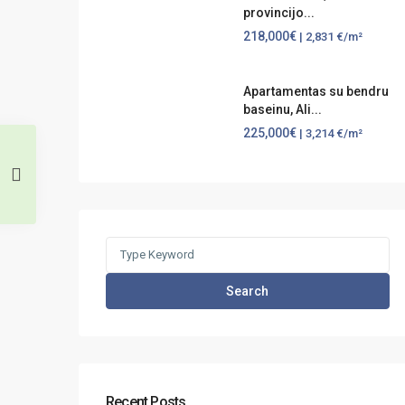
provincijo...
218,000€
| 2,831 €/m²
Apartamentas su bendru
baseinu, Ali...
225,000€
| 3,214 €/m²
Search
for:
Search
Recent Posts