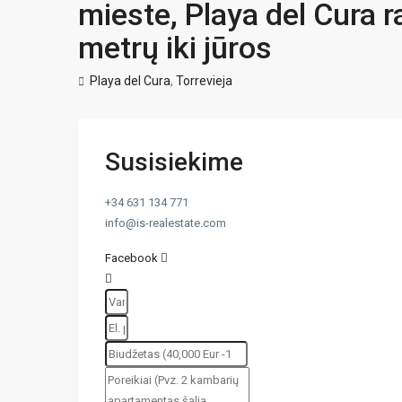
mieste, Playa del Cura r
metrų iki jūros
Playa del Cura
,
Torrevieja
Susisiekime
+34 631 134 771
info@is-realestate.com
Facebook