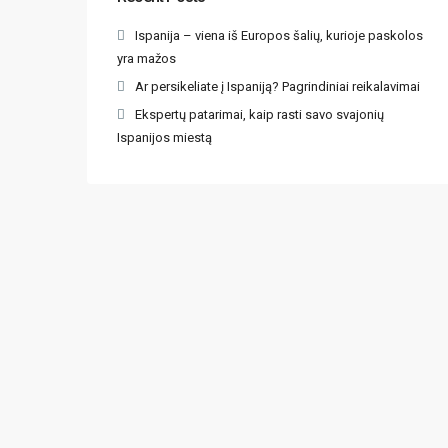
Ispanija – viena iš Europos šalių, kurioje paskolos
yra mažos
Ar persikeliate į Ispaniją? Pagrindiniai reikalavimai
Ekspertų patarimai, kaip rasti savo svajonių
Ispanijos miestą