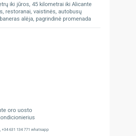
ų iki jūros, 45 kilometrai iki Alicante
s, restoranai, vaistinės, autobusų
Habaneras alėja, pagrindinė promenada
ante oro uosto
kondicionierius
, +34 631 134 771 whatsapp