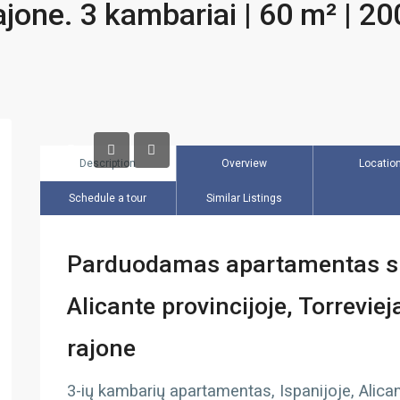
ajone. 3 kambariai | 60 m² | 20
Description
Overview
Locatio
Schedule a tour
Similar Listings
Parduodamas apartamentas su 
Alicante provincijoje, Torrevie
rajone
3-ių kambarių apartamentas, Ispanijoje, Alican