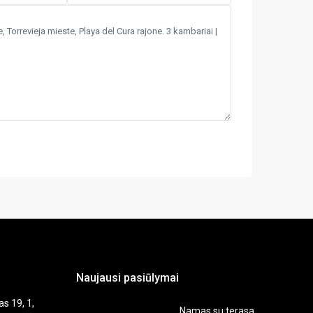
Naujausi pasiūlymai
as 19, 1,
Namas su terasa,