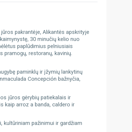
jūros pakrantėje, Alikantės apskrityje
ų kaimynystę, 30 minučių kelio nuo
mėlėtus paplūdimius pelniusiais
s pramogų, restoranų, kavinių.
 daugybę paminklų ir įžymių lankytinų
la Inmaculada Concepción bažnyčia,
s jūros gėrybių patiekalais ir
s kaip arroz a banda, caldero ir
i, kultūriniam pažinimui ir gardžiam