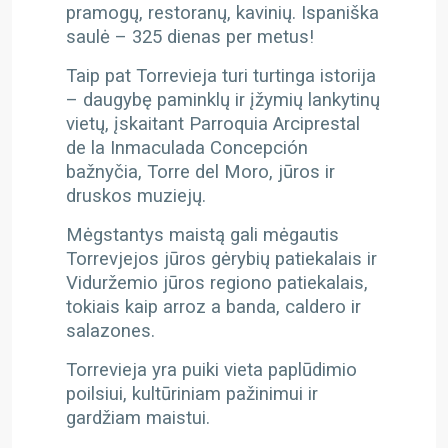
pramogų, restoranų, kavinių. Ispaniška
saulė – 325 dienas per metus!
Taip pat Torrevieja turi turtinga istorija
– daugybę paminklų ir įžymių lankytinų
vietų, įskaitant Parroquia Arciprestal
de la Inmaculada Concepción
bažnyčia, Torre del Moro, jūros ir
druskos muziejų.
Mėgstantys maistą gali mėgautis
Torrevjejos jūros gėrybių patiekalais ir
Viduržemio jūros regiono patiekalais,
tokiais kaip arroz a banda, caldero ir
salazones.
Torrevieja yra puiki vieta paplūdimio
poilsiui, kultūriniam pažinimui ir
gardžiam maistui.