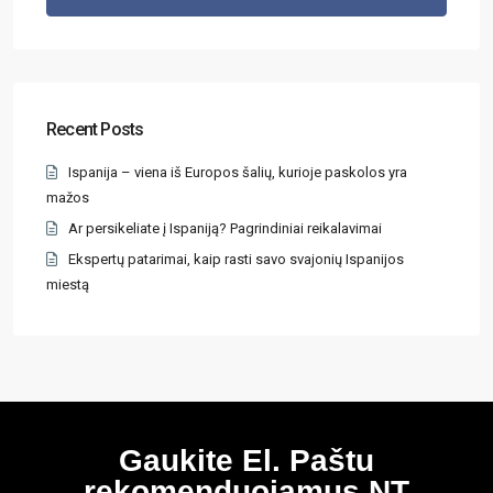
Recent Posts
Ispanija – viena iš Europos šalių, kurioje paskolos yra
mažos
Ar persikeliate į Ispaniją? Pagrindiniai reikalavimai
Ekspertų patarimai, kaip rasti savo svajonių Ispanijos
miestą
Gaukite El. Paštu
rekomenduojamus NT