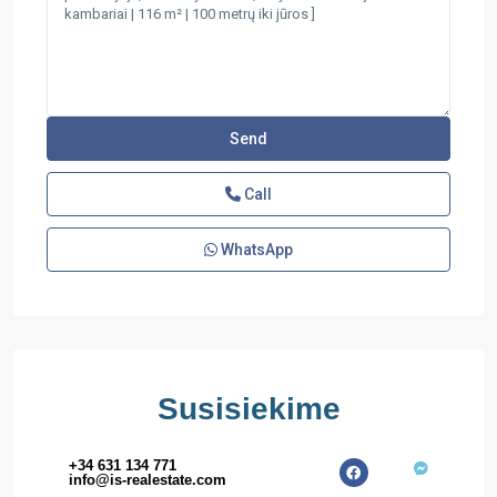
Call
WhatsApp
Susisiekime
+34 631 134 771
info@is-realestate.com