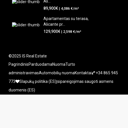
Ali...
89,900€
| 4,086 €/m²
Apartamentas su terasa,
Alicante pr...
129,900€
| 2,598 €/m²
©2025 IS Real Estate
Pagrindinis
Parduodama
Nuoma
Turto
administravimas
Automobilių nuoma
Kontaktai
+34 865 945
773
Slapukų politika (ES)
Įsipareigojimas saugoti asmens
duomenis (ES)