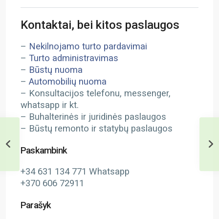
Kontaktai, bei kitos paslaugos
–
Nekilnojamo turto pardavimai
–
Turto administravimas
–
Būstų nuoma
–
Automobilių nuoma
– Konsultacijos telefonu, messenger,
whatsapp ir kt.
– Buhalterinės ir juridinės paslaugos
– Būstų remonto ir statybų paslaugos
Paskambink
+34 631 134 771 Whatsapp
+370 606 72911
Parašyk