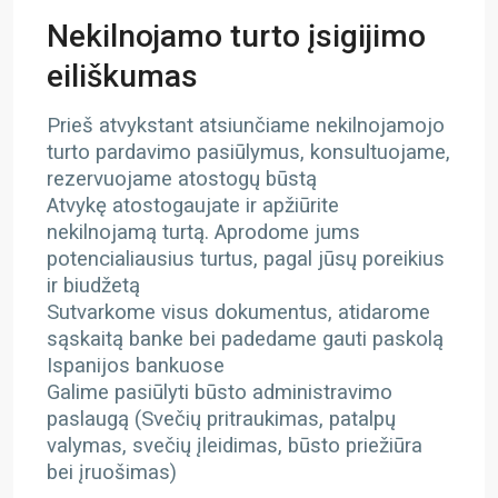
Nekilnojamo turto įsigijimo
eiliškumas
Prieš atvykstant atsiunčiame nekilnojamojo
turto pardavimo pasiūlymus, konsultuojame,
rezervuojame atostogų būstą
Atvykę atostogaujate ir apžiūrite
nekilnojamą turtą. Aprodome jums
potencialiausius turtus, pagal jūsų poreikius
ir biudžetą
Sutvarkome visus dokumentus, atidarome
sąskaitą banke bei padedame gauti paskolą
Ispanijos bankuose
Galime pasiūlyti būsto administravimo
paslaugą (Svečių pritraukimas, patalpų
valymas, svečių įleidimas, būsto priežiūra
bei įruošimas)