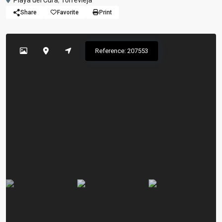
Playa del Cura
,
Torrevieja
Share
Favorite
Print
Reference: 207553