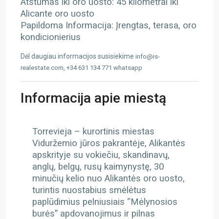
Atstumas iki oro uosto: 45 kilometrai iki
Alicante oro uosto
Papildoma Informacija: Įrengtas, terasa, oro
kondicionierius
Dėl daugiau informacijos susisiekime
info@is-
realestate.com, +34 631 134 771 whatsapp
Informacija apie miestą
Torrevieja – kurortinis miestas
Viduržemio jūros pakrantėje, Alikantės
apskrityje su vokiečiu, skandinavų,
anglų, belgų, rusų kaimynystę, 30
minučių kelio nuo Alikantės oro uosto,
turintis nuostabius smėlėtus
paplūdimius pelniusiais “Mėlynosios
burės” apdovanojimus ir pilnas