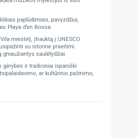
traukia muzikos mylėtojus iš viso
iliškais paplūdimiais, pavyzdžiui,
ais Playa d’en Bossa.
t Vila miestelį, įtrauktą į UNESCO
ipažinti su istorine praeitimi.
 gniaužiantys saulėlydžiai.
 gėrybės ir tradiciniai ispaniški
tsipalaidavimo, ar kultūrinio pažinimo,