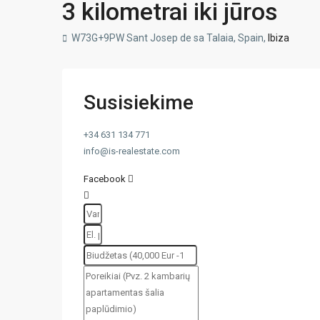
3 kilometrai iki jūros
W73G+9PW Sant Josep de sa Talaia, Spain,
Ibiza
Susisiekime
+34 631 134 771
info@is-realestate.com
Facebook