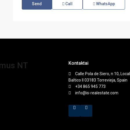
Call
WhatsApp
Kontaktai
amus NT
Calle Pola de Siero, n 10, Local
Baltico II 03183 Torrevieja, Spain
+34 865 945 773
info@is-realestate.com