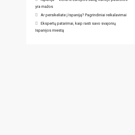
yra mažos
Ar persikeliate į Ispaniją? Pagrindiniai reikalavimai
Ekspertų patarimai, kaip rasti savo svajonių
Ispanijos miestą