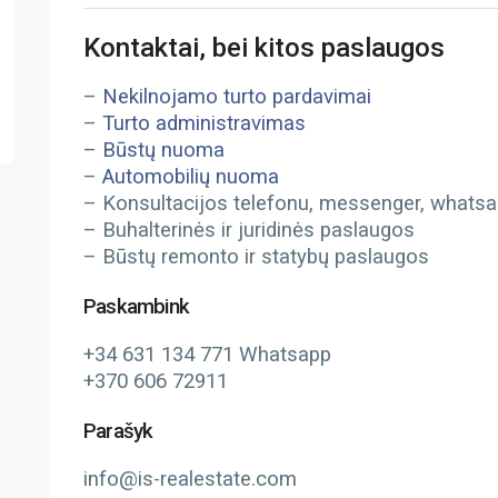
Kontaktai, bei kitos paslaugos
–
Nekilnojamo turto pardavimai
–
Turto administravimas
–
Būstų nuoma
–
Automobilių nuoma
– Konsultacijos telefonu, messenger, whatsapp
– Buhalterinės ir juridinės paslaugos
– Būstų remonto ir statybų paslaugos
Paskambink
+34 631 134 771 Whatsapp
+370 606 72911
Parašyk
info@is-realestate.com