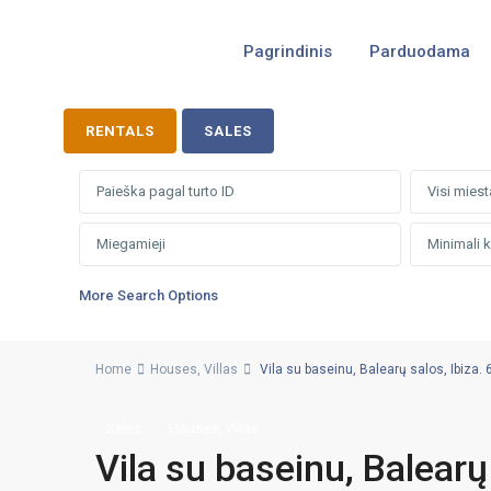
Pagrindinis
Parduodama
RENTALS
SALES
Visi miest
More Search Options
Home
Houses
,
Villas
Vila su baseinu, Balearų salos, Ibiza. 6
,
Sales
Houses
Villas
Vila su baseinu, Balearų 