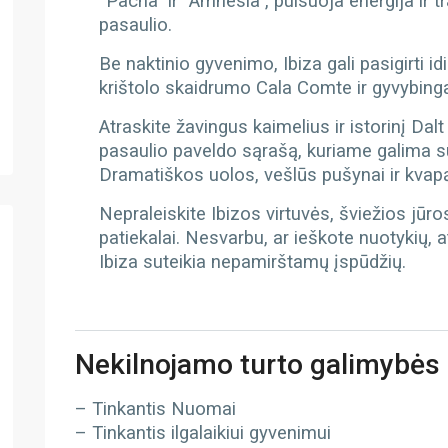
“Pacha” ir “Amnesia”, pulsuoja energija ir 
pasaulio.
Be naktinio gyvenimo, Ibiza gali pasigirti id
krištolo skaidrumo Cala Comte ir gyvybing
Atraskite žavingus kaimelius ir istorinį Dal
pasaulio paveldo sąrašą, kuriame galima sus
Dramatiškos uolos, vešlūs pušynai ir kvapą
Nepraleiskite Ibizos virtuvės, šviežios jūros
patiekalai. Nesvarbu, ar ieškote nuotykių, a
Ibiza suteikia nepamirštamų įspūdžių.
Nekilnojamo turto galimybės
– Tinkantis Nuomai
– Tinkantis ilgalaikiui gyvenimui