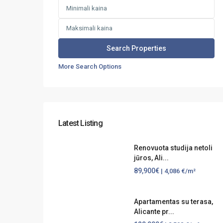
More Search Options
Latest Listing
Renovuota studija netoli
jūros, Ali...
89,900€
| 4,086 €/m²
Apartamentas su terasa,
Alicante pr...