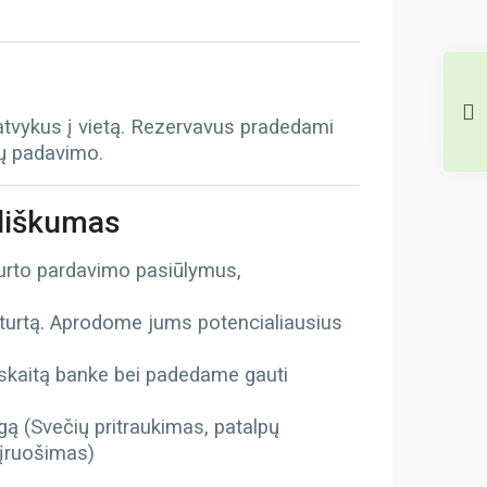
 atvykus į vietą. Rezervavus pradedami
tų padavimo.
iliškumas
turto pardavimo pasiūlymus,
ą
 turtą. Aprodome jums potencialiausius
kaitą banke bei padedame gauti
gą (Svečių pritraukimas, patalpų
 įruošimas)