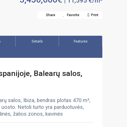
| 11,595 €/m²
Share
Favorite
Print
n
Details
Features
panijoje, Balearų salos,
earų salos, Ibiza, bendras plotas 470 m²,
ro uosto. Netoli turto yra parduotuvės,
linės, žalios zonos, kavinės