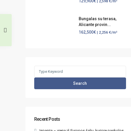
129,900€
| 2,598 €/m²
Bungalas su terasa,
Alicante provin...
162,500€
| 2,256 €/m²
Search
for:
Search
Recent Posts
Ispanija – viena iš Europos šalių, kurioje paskolos