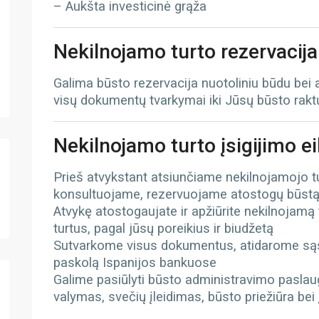
– Aukšta investicinė grąža
Nekilnojamo turto rezervacija
Galima būsto rezervacija nuotoliniu būdu bei
visų dokumentų tvarkymai iki Jūsų būsto rak
Nekilnojamo turto įsigijimo e
Prieš atvykstant atsiunčiame nekilnojamojo 
konsultuojame, rezervuojame atostogų būst
Atvykę atostogaujate ir apžiūrite nekilnojamą
turtus, pagal jūsų poreikius ir biudžetą
Sutvarkome visus dokumentus, atidarome sąs
paskolą Ispanijos bankuose
Galime pasiūlyti būsto administravimo paslau
valymas, svečių įleidimas, būsto priežiūra bei