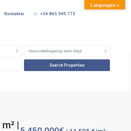
Languages »
Kontaktai
+34 865 945 773
Visos nekilnojamojo turto rūšys
 m² |
5,450,000€