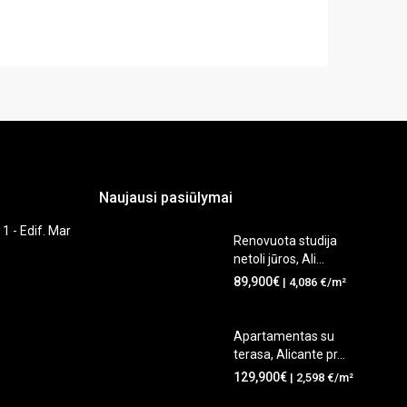
Naujausi pasiūlymai
 1 - Edif. Mar
Renovuota studija
netoli jūros, Ali...
89,900€
| 4,086 €/m²
Apartamentas su
terasa, Alicante pr...
129,900€
| 2,598 €/m²