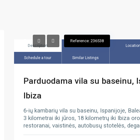
Reference: 236538
Description
Overview
Locatio
Schedule a tour
Similar Listings
Parduodama vila su baseinu, Is
Ibiza
6-ių kambarių vila su baseinu, Ispanijoje, Bal
3 kilometrai iki jūros, 18 kilometrų iki Ibiza o
restoranai, vaistinės, autobusų stotelės, dega