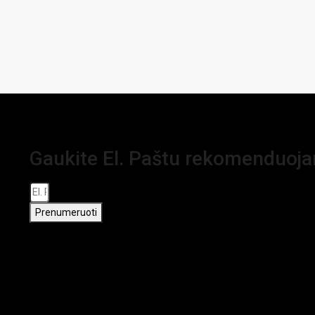
Gaukite El. Paštu rekomenduoj
Prenumeruoti