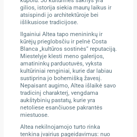
kupolu. Jo kultūrinės šaknys yra
gilios, istorija siekia maurų laikus ir
atsispindi jo architektūroje bei
išlikusiose tradicijose.
Ilgainiui Altea tapo menininkų ir
kūrėjų prieglobsčiu ir pelnė Costa
Blanca „kultūros sostinės“ reputaciją.
Miestelyje klesti meno galerijos,
amatininkų parduotuvės, vyksta
kultūriniai renginiai, kurie dar labiau
sustiprina jo bohemišką žavesį.
Nepaisant augimo, Altea išlaikė savo
tradicinį charakterį, vengdama
aukštybinių pastatų, kurie yra
netoliese esančiuose pakrantės
miestuose.
Altea nekilnojamojo turto rinka
tenkina įvairius pageidavimus: nuo