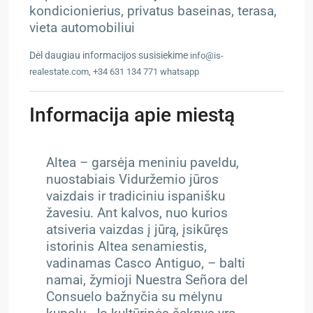
kondicionierius, privatus baseinas, terasa,
vieta automobiliui
Dėl daugiau informacijos susisiekime
info@is-
realestate.com, +34 631 134 771 whatsapp
Informacija apie miestą
Altea – garsėja meniniu paveldu,
nuostabiais Viduržemio jūros
vaizdais ir tradiciniu ispanišku
žavesiu. Ant kalvos, nuo kurios
atsiveria vaizdas į jūrą, įsikūręs
istorinis Altea senamiestis,
vadinamas Casco Antiguo, – balti
namai, žymioji Nuestra Señora del
Consuelo bažnyčia su mėlynu