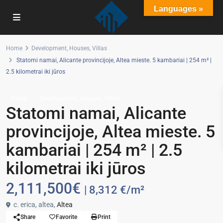
Languages »
Home
Development
,
Houses
,
Villas
Statomi namai, Alicante provincijoje, Altea mieste. 5 kambariai | 254 m² |
2.5 kilometrai iki jūros
,
,
Sales
Development
Houses
Villas
Statomi namai, Alicante
provincijoje, Altea mieste. 5
kambariai | 254 m² | 2.5
kilometrai iki jūros
2,111,500€
| 8,312 €/m²
c. erica, altea,
Altea
Share
Favorite
Print