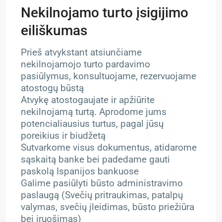
Nekilnojamo turto įsigijimo
eiliškumas
Prieš atvykstant atsiunčiame
nekilnojamojo turto pardavimo
pasiūlymus, konsultuojame, rezervuojame
atostogų būstą
Atvykę atostogaujate ir apžiūrite
nekilnojamą turtą. Aprodome jums
potencialiausius turtus, pagal jūsų
poreikius ir biudžetą
Sutvarkome visus dokumentus, atidarome
sąskaitą banke bei padedame gauti
paskolą Ispanijos bankuose
Galime pasiūlyti būsto administravimo
paslaugą (Svečių pritraukimas, patalpų
valymas, svečių įleidimas, būsto priežiūra
bei įruošimas)