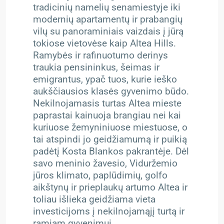
tradicinių namelių senamiestyje iki
modernių apartamentų ir prabangių
vilų su panoraminiais vaizdais į jūrą
tokiose vietovėse kaip Altea Hills.
Ramybės ir rafinuotumo derinys
traukia pensininkus, šeimas ir
emigrantus, ypač tuos, kurie ieško
aukščiausios klasės gyvenimo būdo.
Nekilnojamasis turtas Altea mieste
paprastai kainuoja brangiau nei kai
kuriuose žemyniniuose miestuose, o
tai atspindi jo geidžiamumą ir puikią
padėtį Kosta Blankos pakrantėje. Dėl
savo meninio žavesio, Viduržemio
jūros klimato, paplūdimių, golfo
aikštynų ir prieplaukų artumo Altea ir
toliau išlieka geidžiama vieta
investicijoms į nekilnojamąjį turtą ir
ramiam gyvenimui.