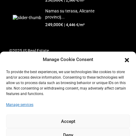
| 2,560 €/m²
Namas su terasa, Alicante
provincij...
249,000€
| 4,446 €/m²
©2025 IS Real Estate
Manage Cookie Consent
Pagrindinis
Parduodama
Nuoma
Turto
administravimas
Automobilių nuoma
Kontaktai
+34 865 945
To provide the best experiences, we use technologies like cookies to store
773
Slapukų politika (ES)
Įsipareigojimas saugoti asmens
and/or access device information. Consenting to these technologies will
allow us to process data such as browsing behavior or unique IDs on this
duomenis (ES)
site. Not consenting or withdrawing consent, may adversely affect certain
features and functions.
Manage services
Accept
Deny