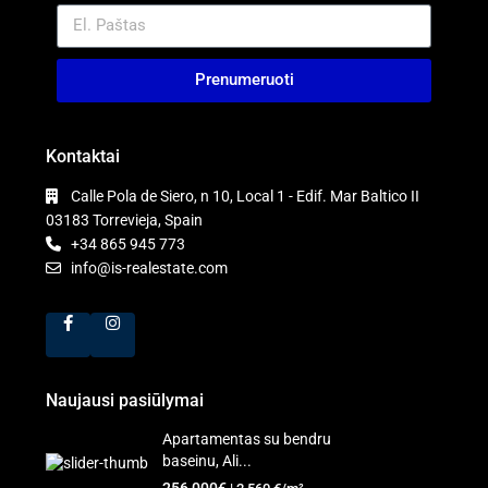
Prenumeruoti
Kontaktai
Calle Pola de Siero, n 10, Local 1 - Edif. Mar Baltico II
03183 Torrevieja, Spain
+34 865 945 773
info@is-realestate.com
Naujausi pasiūlymai
Apartamentas su bendru
baseinu, Ali...
256,000€