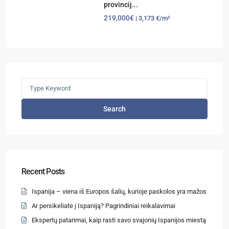
provincij...
219,000€
| 3,173 €/m²
Search
Recent Posts
Ispanija – viena iš Europos šalių, kurioje paskolos yra mažos
Ar persikeliate į Ispaniją? Pagrindiniai reikalavimai
Ekspertų patarimai, kaip rasti savo svajonių Ispanijos miestą