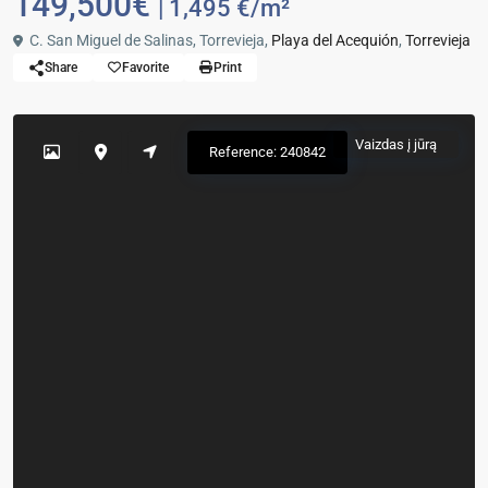
149,500€
| 1,495 €/m²
C. San Miguel de Salinas, Torrevieja,
Playa del Acequión
,
Torrevieja
Share
Favorite
Print
Vaizdas į jūrą
Reference: 240842