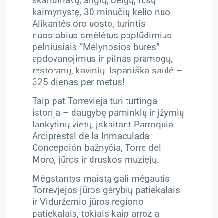
skandinavų, anglų, belgų, rusų
kaimynystę, 30 minučių kelio nuo
Alikantės oro uosto, turintis
nuostabius smėlėtus paplūdimius
pelniusiais “Mėlynosios burės”
apdovanojimus ir pilnas pramogų,
restoranų, kavinių. Ispaniška saulė –
325 dienas per metus!
Taip pat Torrevieja turi turtinga
istorija – daugybę paminklų ir įžymių
lankytinų vietų, įskaitant Parroquia
Arciprestal de la Inmaculada
Concepción bažnyčia, Torre del
Moro, jūros ir druskos muziejų.
Mėgstantys maistą gali mėgautis
Torrevjejos jūros gėrybių patiekalais
ir Viduržemio jūros regiono
patiekalais, tokiais kaip arroz a