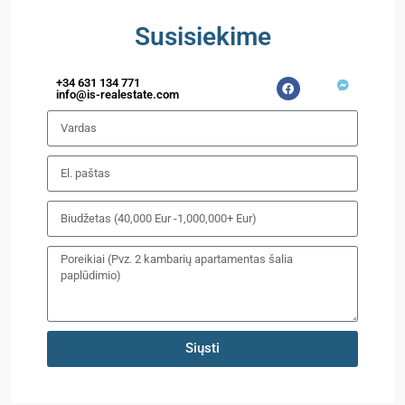
Susisiekime
+34 631 134 771
info@is-realestate.com
Siųsti