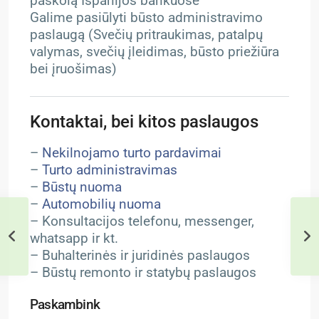
paskolą Ispanijos bankuose
Galime pasiūlyti būsto administravimo
paslaugą (Svečių pritraukimas, patalpų
valymas, svečių įleidimas, būsto priežiūra
bei įruošimas)
Kontaktai, bei kitos paslaugos
–
Nekilnojamo turto pardavimai
–
Turto administravimas
–
Būstų nuoma
–
Automobilių nuoma
– Konsultacijos telefonu, messenger,
whatsapp ir kt.
– Buhalterinės ir juridinės paslaugos
– Būstų remonto ir statybų paslaugos
Paskambink