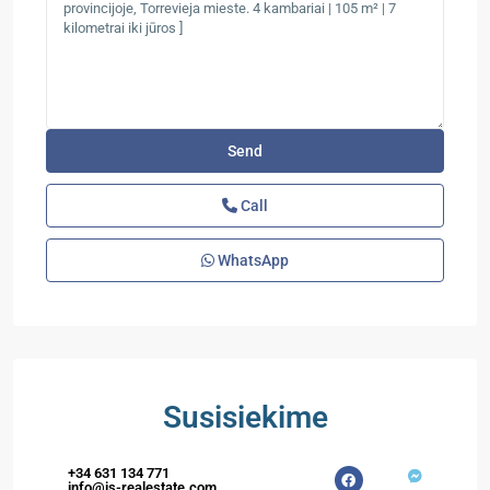
Call
WhatsApp
Susisiekime
+34 631 134 771
info@is-realestate.com