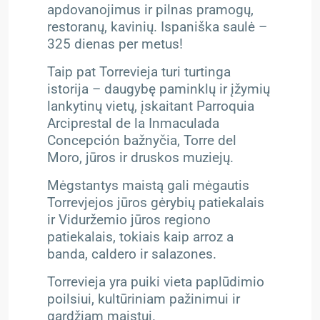
apdovanojimus ir pilnas pramogų,
restoranų, kavinių. Ispaniška saulė –
325 dienas per metus!
Taip pat Torrevieja turi turtinga
istorija – daugybę paminklų ir įžymių
lankytinų vietų, įskaitant Parroquia
Arciprestal de la Inmaculada
Concepción bažnyčia, Torre del
Moro, jūros ir druskos muziejų.
Mėgstantys maistą gali mėgautis
Torrevjejos jūros gėrybių patiekalais
ir Viduržemio jūros regiono
patiekalais, tokiais kaip arroz a
banda, caldero ir salazones.
Torrevieja yra puiki vieta paplūdimio
poilsiui, kultūriniam pažinimui ir
gardžiam maistui.