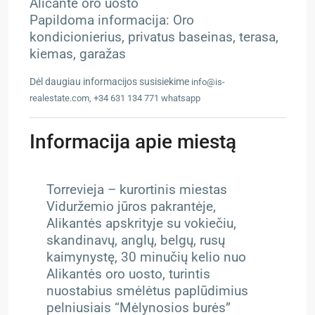
Alicante oro uosto
Papildoma informacija: Oro
kondicionierius, privatus baseinas, terasa,
kiemas, garažas
Dėl daugiau informacijos susisiekime
info@is-
realestate.com, +34 631 134 771 whatsapp
Informacija apie miestą
Torrevieja – kurortinis miestas
Viduržemio jūros pakrantėje,
Alikantės apskrityje su vokiečiu,
skandinavų, anglų, belgų, rusų
kaimynystę, 30 minučių kelio nuo
Alikantės oro uosto, turintis
nuostabius smėlėtus paplūdimius
pelniusiais “Mėlynosios burės”