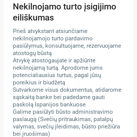
Nekilnojamo turto įsigijimo
eiliškumas
Prieš atvykstant atsiunčiame
nekilnojamojo turto pardavimo
pasiūlymus, konsultuojame, rezervuojame
atostogų būstą
Atvykę atostogaujate ir apžiūrite
nekilnojamą turtą. Aprodome jums
potencialiausius turtus, pagal jūsų
poreikius ir biudžetą
Sutvarkome visus dokumentus, atidarome
sąskaitą banke bei padedame gauti
paskolą Ispanijos bankuose
Galime pasiūlyti būsto administravimo
paslaugą (Svečių pritraukimas, patalpų
valymas, svečių įleidimas, būsto priežiūra
bei įruošimas)