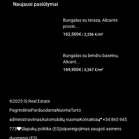
Naujausi pasiūlymai
Bungalas su terasa, Alicante
provin...
162,500€
| 2,256 €/m²
Bungalas su bendru baseinu,
Alicant...
169,900€
| 3,267 €/m²
©2025 IS Real Estate
Pagrindinis
Parduodama
Nuoma
Turto
administravimas
Automobilių nuoma
Kontaktai
+34 865 945
773
Slapukų politika (ES)
Įsipareigojimas saugoti asmens
duomenis (ES)