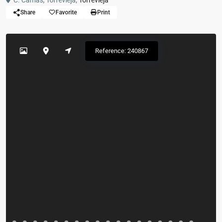
C. Camas, Torrevieja,
Torrevieja
Share
Favorite
Print
Reference: 240867