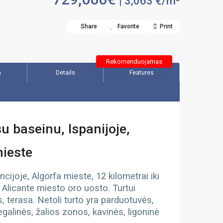
| 3,063 €/m²
Share
Favorite
Print
Rekomenduojamas
n
Details
Features
 baseinu, Ispanijoje,
mieste
ncijoje, Algorfa mieste, 12 kilometrai iki
i Alicante miesto oro uosto. Turtui
, terasa. Netoli turto yra parduotuvės,
galinės, žalios zonos, kavinės, ligoninė