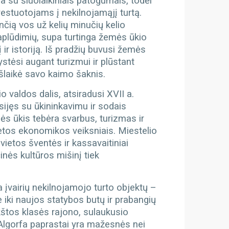
a su šiuolaikiniais patogumais, todėl
vestuotojams į nekilnojamąjį turtą.
nčią vos už kelių minučių kelio
aplūdimių, supa turtinga žemės ūkio
 ir istoriją. Iš pradžių buvusi žemės
tėsi augant turizmui ir plūstant
išlaikė savo kaimo šaknis.
 valdos dalis, atsiradusi XVII a.
sijęs su ūkininkavimu ir sodais
ės ūkis tebėra svarbus, turizmas ir
ietos ekonomikos veiksniais. Miestelio
 vietos šventės ir kassavaitiniai
cinės kultūros mišinį tiek
 įvairių nekilnojamojo turto objektų –
 iki naujos statybos butų ir prabangių
kštos klasės rajono, sulaukusio
 Algorfa paprastai yra mažesnės nei