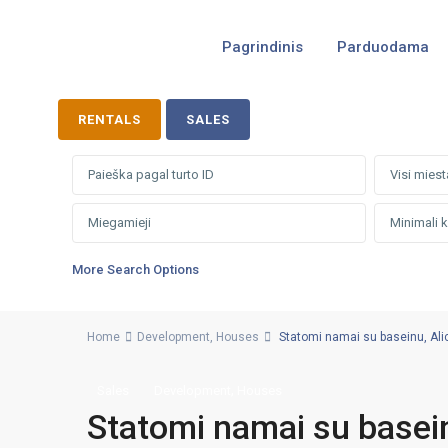
Pagrindinis
Parduodama
RENTALS
SALES
Visi miest
More Search Options
Home
Development
,
Houses
Statomi namai su baseinu, Alica
,
Sales
Development
Houses
Statomi namai su baseinu