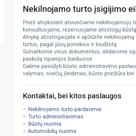
Nekilnojamo turto įsigijimo e
Prieš atvykstant atsiunčiame nekilnojamojo 
konsultuojame, rezervuojame atostogų būst
Atvykę atostogaujate ir apžiūrite nekilnojamą
turtus, pagal jūsų poreikius ir biudžetą
Sutvarkome visus dokumentus, atidarome sąs
paskolą Ispanijos bankuose
Galime pasiūlyti būsto administravimo paslau
valymas, svečių įleidimas, būsto priežiūra bei
Kontaktai, bei kitos paslaugos
–
Nekilnojamo turto pardavimai
–
Turto administravimas
–
Būstų nuoma
–
Automobilių nuoma