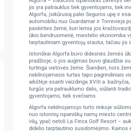
Algorfa –
tradicinis ispaniškas žavesys der
jis yra patrauklus tiek gyventojams, tiek in
Algorfa, įsikūrusią palei Seguros upę ir esa
automobiliu nuo Guardamar ir Torrevieja p
paskirties žemė, kuri lemia jos kraštovaizdį
ūkio bendruomenė, miestelio ekonomika vys
tarptautiniam gyventojų srautui, tačiau jis 
Istoriškai Algorfa buvo didesnės žemės ūkio
pradžioje, o jos augimas buvo glaudžiai su
turtinga vietovės žeme. Šiandien, nors žem
nekilnojamasis turtas tapo pagrindiniais v
aikštėje esanti vaizdinga XVIII a. bažnyčia,
turgūs yra patrauklumo dalis, siūlanti tradi
gyventojams, tiek svečiams.
Algorfa nekilnojamojo turto rinkoje siūloma
nuo istorinių ispaniškų namų miesto centre
vilų, ypač netoli La Finca Golf Resort – au
didelio tarptautinio susidomėjimo. Kainos