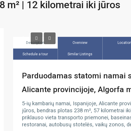
 m² | 12 kilometrai iki jūros
Description
Overview
Locatio
Schedule a tour
Similar Listings
Parduodamas statomi namai su
Alicante provincijoje, Algorfa 
5-ių kambarių namai, Ispanijoje, Alicante provi
jūros, bendras plotas 238 m², 57 kilometrai ik
priklauso vieta transporto priemonei, baseinas
restoranai, autobusų stotelės, vaikų zonos, de