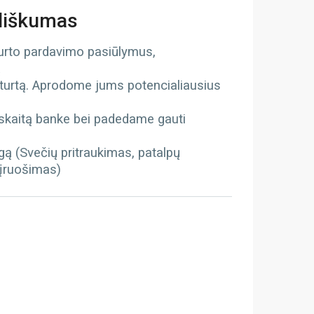
iliškumas
turto pardavimo pasiūlymus,
ą
 turtą. Aprodome jums potencialiausius
kaitą banke bei padedame gauti
gą (Svečių pritraukimas, patalpų
 įruošimas)