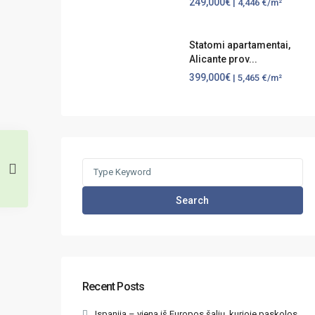
249,000€
| 4,446 €/m²
Statomi apartamentai,
Alicante prov...
399,000€
| 5,465 €/m²
Search
for:
Search
Recent Posts
Ispanija – viena iš Europos šalių, kurioje paskolos