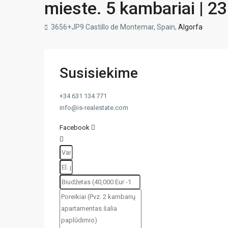
mieste. 5 kambariai | 238
3656+JP9 Castillo de Montemar, Spain,
Algorfa
Susisiekime
+34 631 134 771
info@is-realestate.com
Facebook