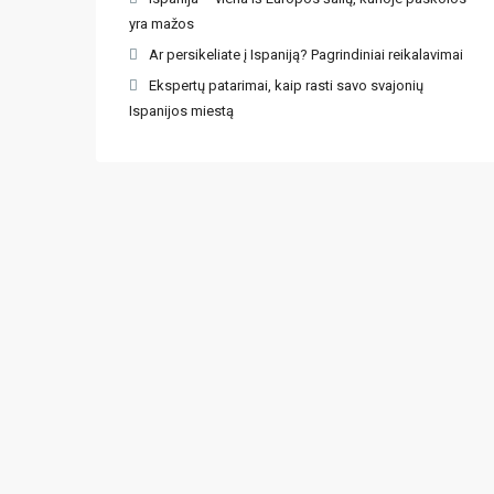
yra mažos
Ar persikeliate į Ispaniją? Pagrindiniai reikalavimai
Ekspertų patarimai, kaip rasti savo svajonių
Ispanijos miestą