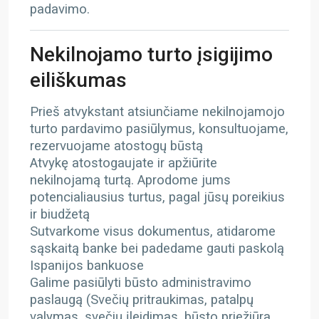
padavimo.
Nekilnojamo turto įsigijimo
eiliškumas
Prieš atvykstant atsiunčiame nekilnojamojo
turto pardavimo pasiūlymus, konsultuojame,
rezervuojame atostogų būstą
Atvykę atostogaujate ir apžiūrite
nekilnojamą turtą. Aprodome jums
potencialiausius turtus, pagal jūsų poreikius
ir biudžetą
Sutvarkome visus dokumentus, atidarome
sąskaitą banke bei padedame gauti paskolą
Ispanijos bankuose
Galime pasiūlyti būsto administravimo
paslaugą (Svečių pritraukimas, patalpų
valymas, svečių įleidimas, būsto priežiūra