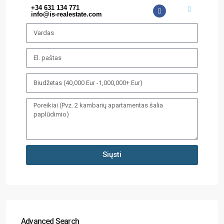
+34 631 134 771
info@is-realestate.com
Siųsti
Advanced Search