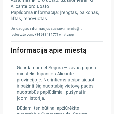
Atstumas iki oro uosto: 32 kilometrai iki
Alicante oro uosto
Papildoma informacija: Įrengtas, balkonas,
liftas, renovuotas
Dėl daugiau informacijos susisiekime
info@is-
realestate.com, +34 631 134 771 whatsapp
Informacija apie miestą
Guardamar del Segura – žavus pajūrio
miestelis Ispanijos Alicante
provincijoje. Norintiems atsipalaiduoti
ir pažinti šią nuostabią vietovę padės
nuostabūs paplūdimiai, pušynai ir
įdomi istorija.
Būdami ten būtinai apžiūrėkite