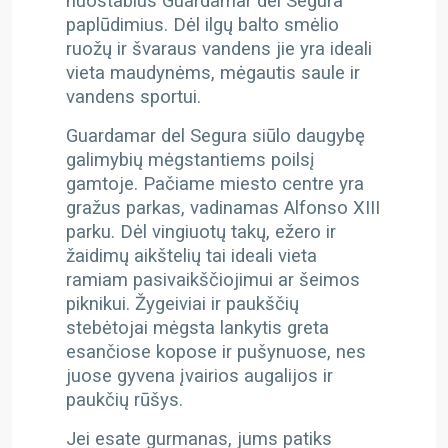
nuostabius Guardamar del Segura
paplūdimius. Dėl ilgų balto smėlio
ruožų ir švaraus vandens jie yra ideali
vieta maudynėms, mėgautis saule ir
vandens sportui.
Guardamar del Segura siūlo daugybę
galimybių mėgstantiems poilsį
gamtoje. Pačiame miesto centre yra
gražus parkas, vadinamas Alfonso XIII
parku. Dėl vingiuotų takų, ežero ir
žaidimų aikštelių tai ideali vieta
ramiam pasivaikščiojimui ar šeimos
piknikui. Žygeiviai ir paukščių
stebėtojai mėgsta lankytis greta
esančiose kopose ir pušynuose, nes
juose gyvena įvairios augalijos ir
paukčių rūšys.
Jei esate gurmanas, jums patiks