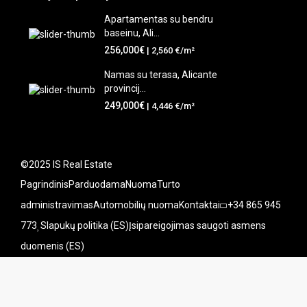
Apartamentas su bendru
baseinu, Ali...
256,000€
| 2,560 €/m²
Namas su terasa, Alicante
provincij...
249,000€
| 4,446 €/m²
©2025 IS Real Estate
Pagrindinis
Parduodama
Nuoma
Turto
administravimas
Automobilių nuoma
Kontaktai
+34 865 945
773
Slapukų politika (ES)
Įsipareigojimas saugoti asmens
duomenis (ES)