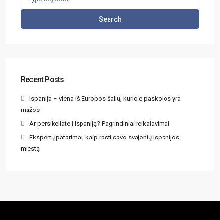
Search
Recent Posts
Ispanija – viena iš Europos šalių, kurioje paskolos yra
mažos
Ar persikeliate į Ispaniją? Pagrindiniai reikalavimai
Ekspertų patarimai, kaip rasti savo svajonių Ispanijos
miestą