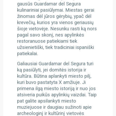
gausūs Guardamar del Segura
kulinariniai pasiūlymai. Miestas gerai
žinomas dėl jūros gėrybių, ypač dėl
krevečių, kurios yra vienos geriausių
šioje vietovėje. Nesunku rasti ką nors
pagal savo skonį, nes apylinkės
restoranuose patiekiami tiek
užsienietiški, tiek tradiciniai ispaniški
patiekalai.
Galiausiai Guardamar del Segura turi
ką pasiūlyti, jei domitės istorija ir
kultūra. Būtina aplankyti miesto pilį,
kuri buvo pastatyta X amžiuje. Ji
primena ilgą miesto istoriją ir nuo jos
atsiveria puikūs apylinkių vaizdai. Taip
pat galite apsilankyti miesto
muziejuose ir daugiau sužinoti apie
archeologinį ir kultūrinį vietovės