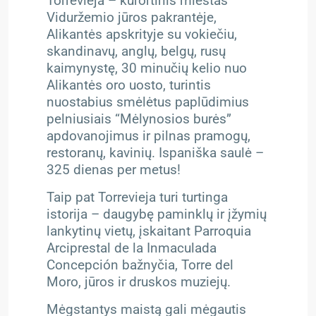
Torrevieja – kurortinis miestas
Viduržemio jūros pakrantėje,
Alikantės apskrityje su vokiečiu,
skandinavų, anglų, belgų, rusų
kaimynystę, 30 minučių kelio nuo
Alikantės oro uosto, turintis
nuostabius smėlėtus paplūdimius
pelniusiais “Mėlynosios burės”
apdovanojimus ir pilnas pramogų,
restoranų, kavinių. Ispaniška saulė –
325 dienas per metus!
Taip pat Torrevieja turi turtinga
istorija – daugybę paminklų ir įžymių
lankytinų vietų, įskaitant Parroquia
Arciprestal de la Inmaculada
Concepción bažnyčia, Torre del
Moro, jūros ir druskos muziejų.
Mėgstantys maistą gali mėgautis