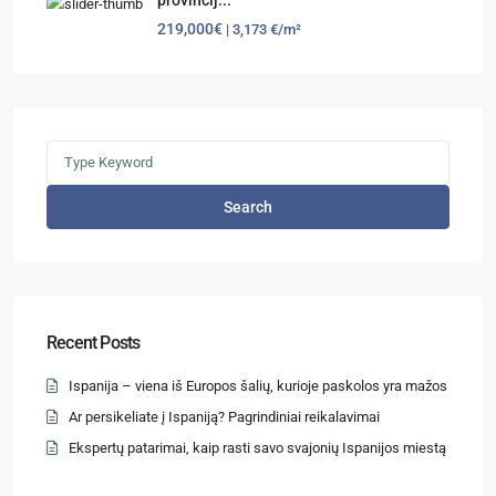
219,000€
| 3,173 €/m²
Search
Recent Posts
Ispanija – viena iš Europos šalių, kurioje paskolos yra mažos
Ar persikeliate į Ispaniją? Pagrindiniai reikalavimai
Ekspertų patarimai, kaip rasti savo svajonių Ispanijos miestą