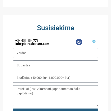
Susisiekime
+34 631 134 771
info@is-realestate.com