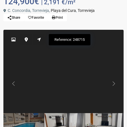
124,900€
| 2,191 €/m²
C. Concordia, Torrevieja,
Playa del Cura
,
Torrevieja
Share
Favorite
Print
Reference: 248715
Previous
Previou