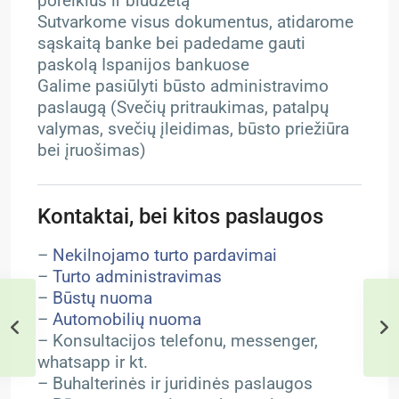
poreikius ir biudžetą
Sutvarkome visus dokumentus, atidarome
sąskaitą banke bei padedame gauti
paskolą Ispanijos bankuose
Galime pasiūlyti būsto administravimo
paslaugą (Svečių pritraukimas, patalpų
valymas, svečių įleidimas, būsto priežiūra
bei įruošimas)
Kontaktai, bei kitos paslaugos
–
Nekilnojamo turto pardavimai
–
Turto administravimas
–
Būstų nuoma
–
Automobilių nuoma
– Konsultacijos telefonu, messenger,
whatsapp ir kt.
– Buhalterinės ir juridinės paslaugos