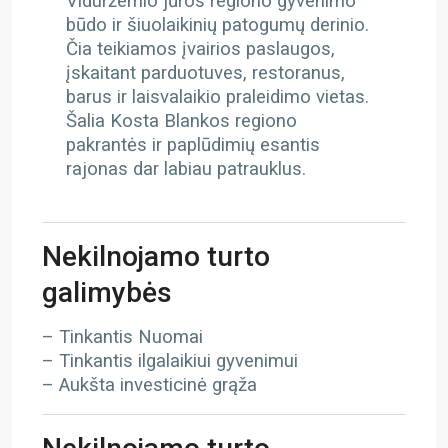
Viduržemio jūros regiono gyvenimo
būdo ir šiuolaikinių patogumų derinio.
Čia teikiamos įvairios paslaugos,
įskaitant parduotuves, restoranus,
barus ir laisvalaikio praleidimo vietas.
Šalia Kosta Blankos regiono
pakrantės ir paplūdimių esantis
rajonas dar labiau patrauklus.
Nekilnojamo turto
galimybės
– Tinkantis Nuomai
– Tinkantis ilgalaikiui gyvenimui
– Aukšta investicinė grąža