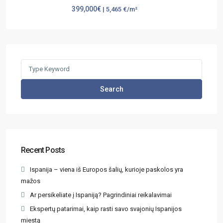
399,000€
| 5,465 €/m²
Search
Recent Posts
Ispanija – viena iš Europos šalių, kurioje paskolos yra
mažos
Ar persikeliate į Ispaniją? Pagrindiniai reikalavimai
Ekspertų patarimai, kaip rasti savo svajonių Ispanijos
miestą