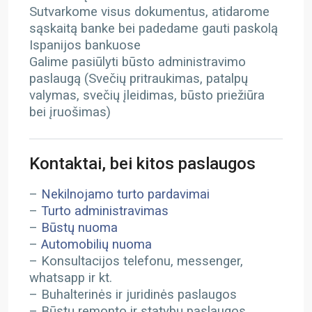
Sutvarkome visus dokumentus, atidarome
sąskaitą banke bei padedame gauti paskolą
Ispanijos bankuose
Galime pasiūlyti būsto administravimo
paslaugą (Svečių pritraukimas, patalpų
valymas, svečių įleidimas, būsto priežiūra
bei įruošimas)
Kontaktai, bei kitos paslaugos
–
Nekilnojamo turto pardavimai
–
Turto administravimas
–
Būstų nuoma
–
Automobilių nuoma
– Konsultacijos telefonu, messenger,
whatsapp ir kt.
– Buhalterinės ir juridinės paslaugos
– Būstų remonto ir statybų paslaugos