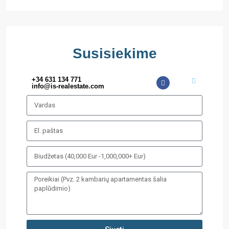
Susisiekime
+34 631 134 771
info@is-realestate.com