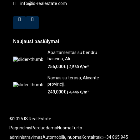
info@is-realestate.com
Naujausi pasiūlymai
Apartamentas su bendru
baseinu, Ali...
256,000€
| 2,560 €/m²
Namas su terasa, Alicante
provincij...
249,000€
| 4,446 €/m²
©2025 IS Real Estate
Pagrindinis
Parduodama
Nuoma
Turto
administravimas
Automobilių nuoma
Kontaktai
+34 865 945