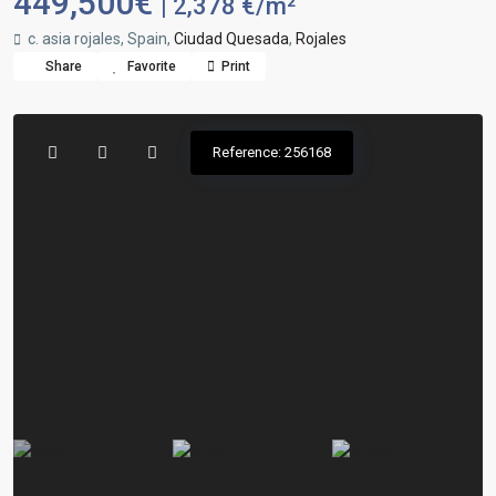
449,500€
| 2,378 €/m²
c. asia rojales, Spain,
Ciudad Quesada
,
Rojales
Share
Favorite
Print
Reference: 256168