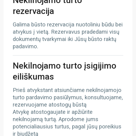
Nekilnojamo turto
rezervacija
Galima būsto rezervacija nuotoliniu būdu bei
atvykus į vietą. Rezervavus pradedami visų
dokumentų tvarkymai iki Jūsų būsto raktų
padavimo.
Nekilnojamo turto įsigijimo
eiliškumas
Prieš atvykstant atsiunčiame nekilnojamojo
turto pardavimo pasiūlymus, konsultuojame,
rezervuojame atostogų būstą
Atvykę atostogaujate ir apžiūrite
nekilnojamą turtą. Aprodome jums
potencialiausius turtus, pagal jūsų poreikius
ir biudžetą