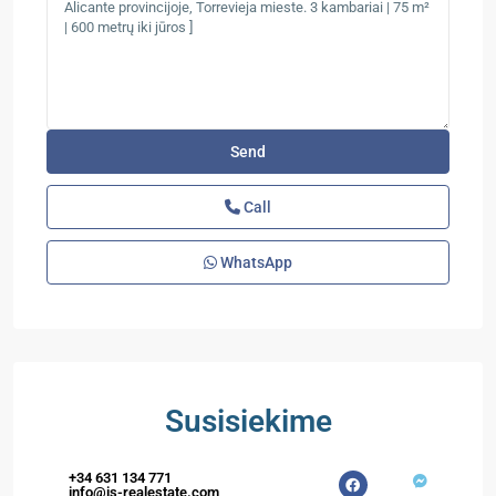
Call
WhatsApp
Susisiekime
+34 631 134 771
info@is-realestate.com