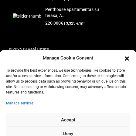
Penthouse apartamentas su
terasa, A...
220,000€
| 3,325 €/m²
©2025 IS Real Estate
Manage Cookie Consent
Pagrindinis
Parduodama
Nuoma
Turto
administravimas
Automobilių nuoma
Kontaktai
+34 865 945
To provide the best experiences, we use technologies like cookies to store
773
Slapukų politika (ES)
Įsipareigojimas saugoti asmens
and/or access device information. Consenting to these technologies will
allow us to process data such as browsing behavior or unique IDs on this
duomenis (ES)
site. Not consenting or withdrawing consent, may adversely affect certain
features and functions.
Manage services
Accept
Deny