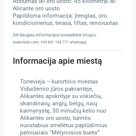
Atstumas iki oro uosto: 45 kilometrai iki
Alicante oro uosto
Papildoma informacija: Įrengtas, oro
kondicionierius, terasa, liftas, renovuotas
Dėl daugiau informacijos susisiekime
info@is-
realestate.com, +34 631 134 771 whatsapp
Informacija apie miestą
Torrevieja – kurortinis miestas
Viduržemio jūros pakrantėje,
Alikantės apskrityje su vokiečiu,
skandinavų, anglų, belgų, rusų
kaimynystę, 30 minučių kelio nuo
Alikantės oro uosto, turintis
nuostabius smėlėtus paplūdimius
pelniusiais “Mėlynosios burės”