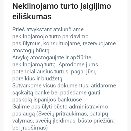
Nekilnojamo turto įsigijimo
eiliškumas
Prieš atvykstant atsiunčiame
nekilnojamojo turto pardavimo
pasiūlymus, konsultuojame, rezervuojame
atostogų būstą
Atvykę atostogaujate ir apžiūrite
nekilnojamą turtą. Aprodome jums
potencialiausius turtus, pagal jūsų
poreikius ir biudžetą
Sutvarkome visus dokumentus, atidarome
sąskaitą banke bei padedame gauti
paskolą Ispanijos bankuose
Galime pasiūlyti būsto administravimo
paslaugą (Svečių pritraukimas, patalpų
valymas, svečių įleidimas, būsto priežiūra
bei įruošimas)