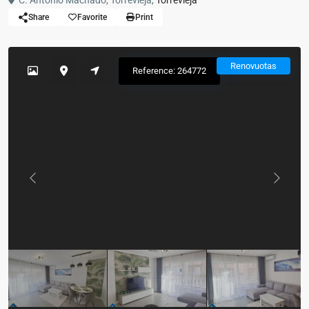
C. Antonio Machado, Torrevieja,
Torrevieja
Share
Favorite
Print
Renovuotas
Reference: 264772
Previous
Previou