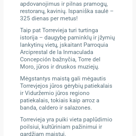
apdovanojimus ir pilnas pramogų,
restoranų, kavinių. Ispaniška saulė –
325 dienas per metus!
Taip pat Torrevieja turi turtinga
istorija – daugybę paminklų ir įžymių
lankytinų vietų, įskaitant Parroquia
Arciprestal de la Inmaculada
Concepción bažnyčia, Torre del
Moro, jūros ir druskos muziejų.
Mėgstantys maistą gali mėgautis
Torrevjejos jūros gėrybių patiekalais
ir Viduržemio jūros regiono
patiekalais, tokiais kaip arroz a
banda, caldero ir salazones.
Torrevieja yra puiki vieta paplūdimio
poilsiui, kultūriniam pažinimui ir
gardžiam maistui.