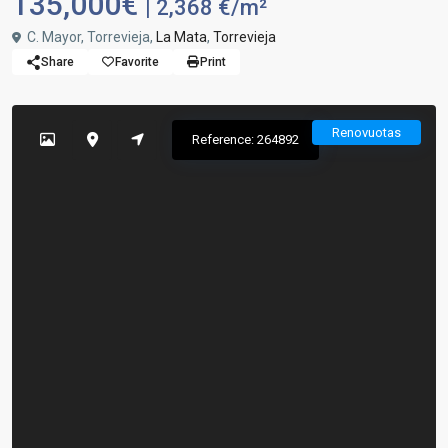
135,000€
| 2,368 €/m²
C. Mayor, Torrevieja,
La Mata
,
Torrevieja
Share
Favorite
Print
Renovuotas
Reference: 264892