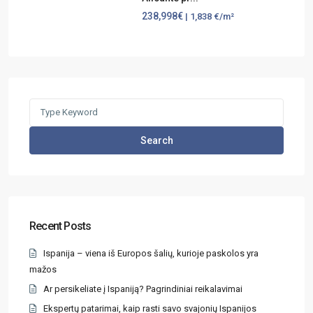
238,998€
| 1,838 €/m²
Search
Recent Posts
Ispanija – viena iš Europos šalių, kurioje paskolos yra
mažos
Ar persikeliate į Ispaniją? Pagrindiniai reikalavimai
Ekspertų patarimai, kaip rasti savo svajonių Ispanijos