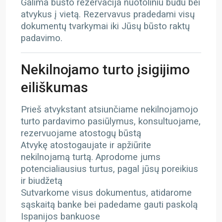
Galima būsto rezervacija nuotoliniu būdu bei
atvykus į vietą. Rezervavus pradedami visų
dokumentų tvarkymai iki Jūsų būsto raktų
padavimo.
Nekilnojamo turto įsigijimo
eiliškumas
Prieš atvykstant atsiunčiame nekilnojamojo
turto pardavimo pasiūlymus, konsultuojame,
rezervuojame atostogų būstą
Atvykę atostogaujate ir apžiūrite
nekilnojamą turtą. Aprodome jums
potencialiausius turtus, pagal jūsų poreikius
ir biudžetą
Sutvarkome visus dokumentus, atidarome
sąskaitą banke bei padedame gauti paskolą
Ispanijos bankuose