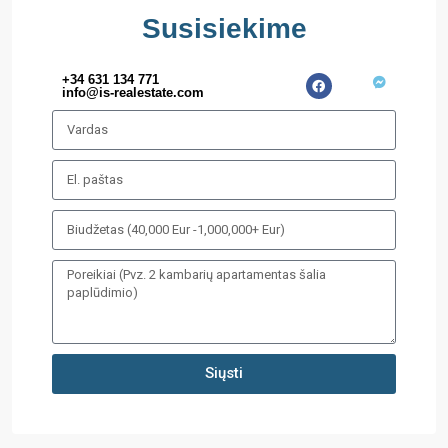
Susisiekime
+34 631 134 771
info@is-realestate.com
Siųsti