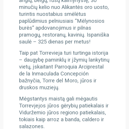
anglų, belgų, rusų kaimynystę, 30
minučių kelio nuo Alikantės oro uosto,
turintis nuostabius smėlėtus
paplūdimius pelniusiais “Mėlynosios
burės” apdovanojimus ir pilnas
pramogų, restoranų, kavinių. Ispaniška
saulė – 325 dienas per metus!
Taip pat Torrevieja turi turtinga istorija
– daugybę paminklų ir įžymių lankytinų
vietų, įskaitant Parroquia Arciprestal
de la Inmaculada Concepción
bažnyčia, Torre del Moro, jūros ir
druskos muziejų.
Mėgstantys maistą gali mėgautis
Torrevjejos jūros gėrybių patiekalais ir
Viduržemio jūros regiono patiekalais,
tokiais kaip arroz a banda, caldero ir
salazones.