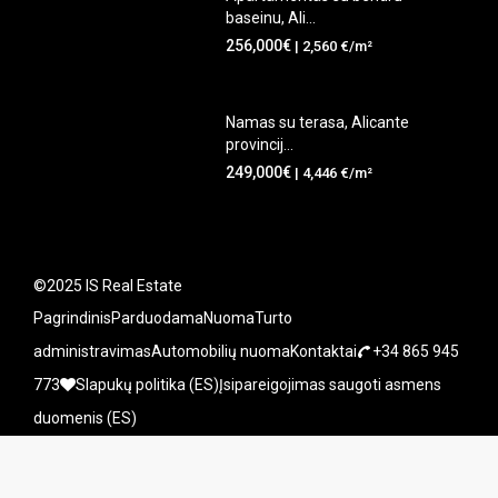
baseinu, Ali...
256,000€
| 2,560 €/m²
Namas su terasa, Alicante
provincij...
249,000€
| 4,446 €/m²
©2025 IS Real Estate
Pagrindinis
Parduodama
Nuoma
Turto
administravimas
Automobilių nuoma
Kontaktai
+34 865 945
773
Slapukų politika (ES)
Įsipareigojimas saugoti asmens
duomenis (ES)