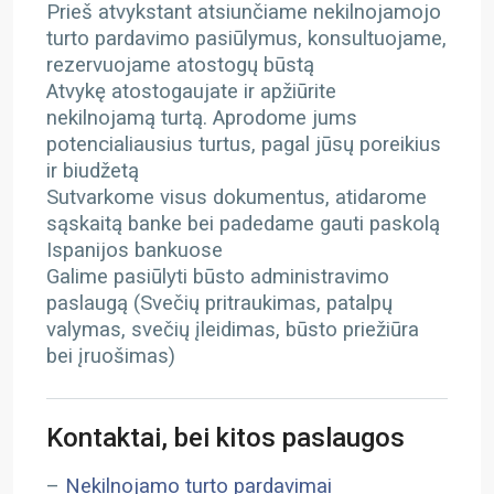
Prieš atvykstant atsiunčiame nekilnojamojo
turto pardavimo pasiūlymus, konsultuojame,
rezervuojame atostogų būstą
Atvykę atostogaujate ir apžiūrite
nekilnojamą turtą. Aprodome jums
potencialiausius turtus, pagal jūsų poreikius
ir biudžetą
Sutvarkome visus dokumentus, atidarome
sąskaitą banke bei padedame gauti paskolą
Ispanijos bankuose
Galime pasiūlyti būsto administravimo
paslaugą (Svečių pritraukimas, patalpų
valymas, svečių įleidimas, būsto priežiūra
bei įruošimas)
Kontaktai, bei kitos paslaugos
–
Nekilnojamo turto pardavimai