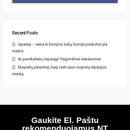
Recent Posts
Ispanija – viena iš Europos šalių, kurioje paskolos yra
mažos
Ar persikeliate į Ispaniją? Pagrindiniai reikalavimai
Ekspertų patarimai, kaip rasti savo svajonių Ispanijos
miestą
Gaukite El. Paštu
rekomenduojamus NT