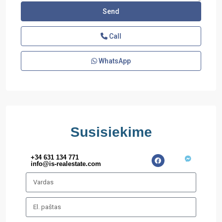
Call
WhatsApp
Susisiekime
+34 631 134 771
info@is-realestate.com