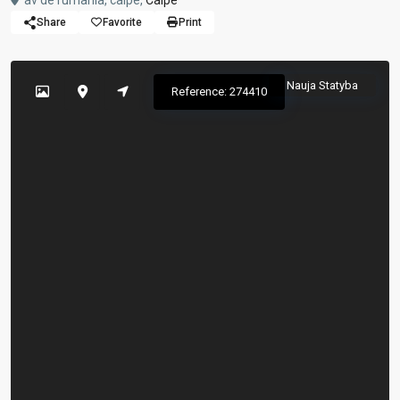
av de rumania, calpe,
Calpe
Share
Favorite
Print
Nauja Statyba
Reference: 274410