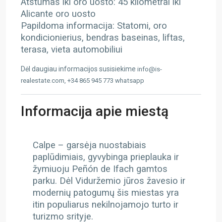
Atstumas iki oro uosto: 45 kilometrai iki
Alicante oro uosto
Papildoma informacija: Statomi, oro
kondicionierius, bendras baseinas, liftas,
terasa, vieta automobiliui
Dėl daugiau informacijos susisiekime
info@is-
realestate.com, +34 865 945 773 whatsapp
Informacija apie miestą
Calpe – garsėja nuostabiais
paplūdimiais, gyvybinga prieplauka ir
žymiuoju Peñón de Ifach gamtos
parku. Dėl Viduržemio jūros žavesio ir
modernių patogumų šis miestas yra
itin populiarus nekilnojamojo turto ir
turizmo srityje.