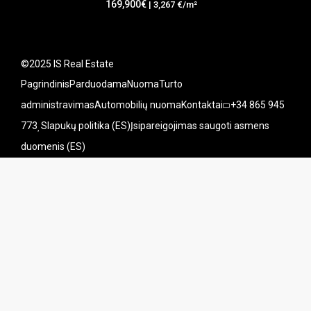
169,900€
| 3,267 €/m²
©2025 IS Real Estate
Pagrindinis
Parduodama
Nuoma
Turto
administravimas
Automobilių nuoma
Kontaktai
+34 865 945
773
Slapukų politika (ES)
Įsipareigojimas saugoti asmens
duomenis (ES)