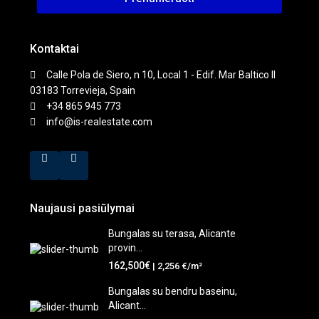
Kontaktai
Calle Pola de Siero, n 10, Local 1 - Edif. Mar Baltico II
03183 Torrevieja, Spain
+34 865 945 773
info@is-realestate.com
Naujausi pasiūlymai
Bungalas su terasa, Alicante
provin...
162,500€
| 2,256 €/m²
Bungalas su bendru baseinu,
Alicant...