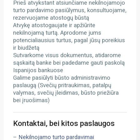
Prieš atvykstant atsiunčiame nekilnojamojo
turto pardavimo pasiūlymus, konsultuojame,
rezervuojame atostogų būstą
Atvykę atostogaujate ir apžiūrite
nekilnojamą turtą. Aprodome jums
potencialiausius turtus, pagal jūsų poreikius
ir biudžetą
Sutvarkome visus dokumentus, atidarome
sąskaitą banke bei padedame gauti paskolą
Ispanijos bankuose
Galime pasiūlyti būsto administravimo
paslaugą (Svečių pritraukimas, patalpų
valymas, svečių įleidimas, būsto priežiūra
bei įruošimas)
Kontaktai, bei kitos paslaugos
–
Nekilnojamo turto pardavimai