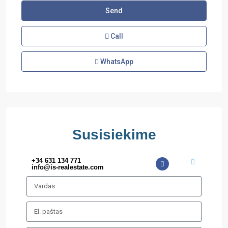
Call
WhatsApp
Susisiekime
+34 631 134 771
info@is-realestate.com