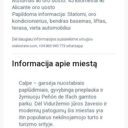
Atstumas iki oro uosto: 45 kilometrai iki
Alicante oro uosto
Papildoma informacija: Statomi, oro
kondicionierius, bendras baseinas, liftas,
terasa, vieta automobiliui
Dėl daugiau informacijos susisiekime
info@is-
realestate.com, +34 865 945 773 whatsapp
Informacija apie miestą
Calpe – garsėja nuostabiais
paplūdimiais, gyvybinga prieplauka ir
žymiuoju Peñón de Ifach gamtos
parku. Dėl Viduržemio jūros žavesio ir
modernių patogumų šis miestas yra
itin populiarus nekilnojamojo turto ir
turizmo srityje.