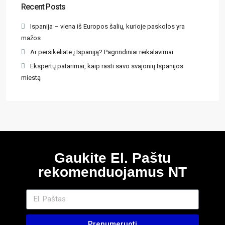
Recent Posts
Ispanija – viena iš Europos šalių, kurioje paskolos yra
mažos
Ar persikeliate į Ispaniją? Pagrindiniai reikalavimai
Ekspertų patarimai, kaip rasti savo svajonių Ispanijos
miestą
Gaukite El. Paštu
rekomenduojamus NT
Prenumeruoti