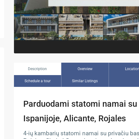
Description
Overview
Locatio
Schedule a tour
Similar Listings
Parduodami statomi namai su p
Ispanijoje, Alicante, Rojales
4-ių kambarių statomi namai su privačiu base