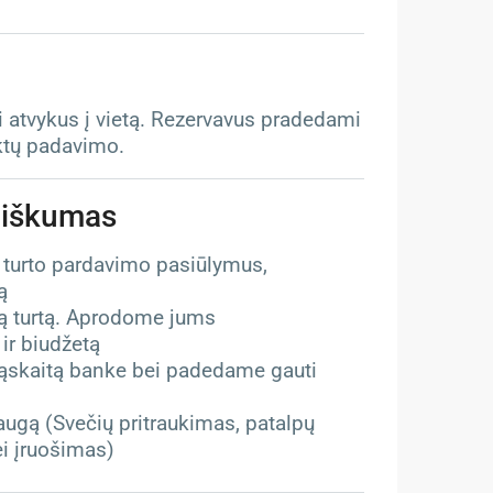
i atvykus į vietą. Rezervavus pradedami
ktų padavimo.
iliškumas
 turto pardavimo pasiūlymus,
ą
mą turtą. Aprodome jums
 ir biudžetą
ąskaitą banke bei padedame gauti
ugą (Svečių pritraukimas, patalpų
ei įruošimas)