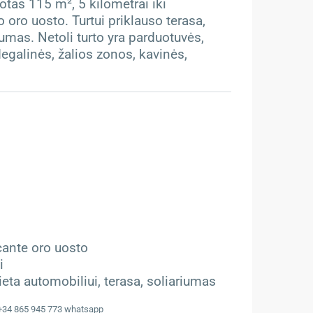
tas 115 m², 5 kilometrai iki
 oro uosto. Turtui priklauso terasa,
iumas. Netoli turto yra parduotuvės,
degalinės, žalios zonos, kavinės,
icante oro uosto
i
eta automobiliui, terasa, soliariumas
 +34 865 945 773 whatsapp