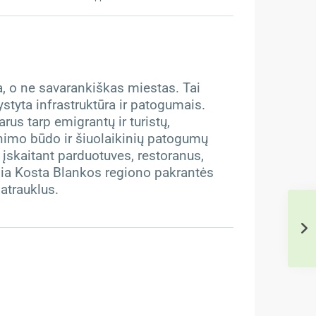
, o ne savarankiškas miestas. Tai
ystyta infrastruktūra ir patogumais.
us tarp emigrantų ir turistų,
nimo būdo ir šiuolaikinių patogumų
 įskaitant parduotuves, restoranus,
Šalia Kosta Blankos regiono pakrantės
atrauklus.