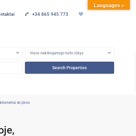
Languages »
ntaktai
+34 865 945 773
Visos nekilnojamojo turto rūšys
ilometrai iki jūros
oje,