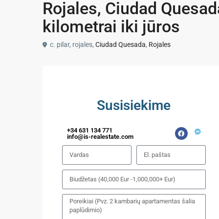
Rojales, Ciudad Quesada
kilometrai iki jūros
c. pilar, rojales,
Ciudad Quesada
,
Rojales
Susisiekime
+34 631 134 771
info@is-realestate.com