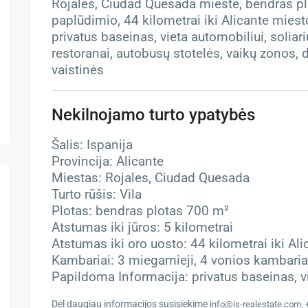
Rojales, Ciudad Quesada mieste, bendras plo
paplūdimio, 44 kilometrai iki Alicante miesto
privatus baseinas, vieta automobiliui, soliar
restoranai, autobusų stotelės, vaikų zonos, 
vaistinės
Nekilnojamo turto ypatybės
Šalis: Ispanija
Provincija: Alicante
Miestas: Rojales, Ciudad Quesada
Turto rūšis: Vila
Plotas: bendras plotas 700 m²
Atstumas iki jūros: 5 kilometrai
Atstumas iki oro uosto: 44 kilometrai iki Al
Kambariai: 3 miegamieji, 4 vonios kambaria
Papildoma Informacija: privatus baseinas, vi
Dėl daugiau informacijos susisiekime
info@is-realestate.com,