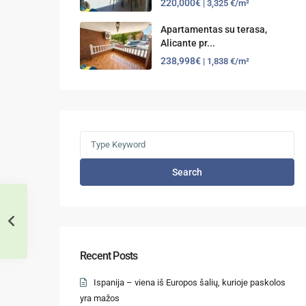
220,000€
| 3,325 €/m²
Apartamentas su terasa,
Alicante pr...
238,998€
| 1,838 €/m²
Search
Recent Posts
Ispanija – viena iš Europos šalių, kurioje paskolos
yra mažos