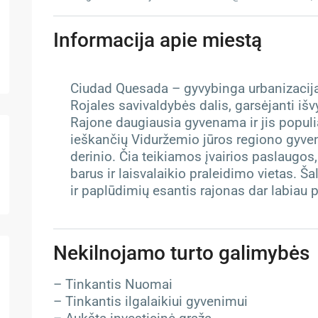
Informacija apie miestą
Ciudad Quesada – gyvybinga urbanizacija
Rojales savivaldybės dalis, garsėjanti išv
Rajone daugiausia gyvenama ir jis populiar
ieškančių Viduržemio jūros regiono gyve
derinio. Čia teikiamos įvairios paslaugos,
barus ir laisvalaikio praleidimo vietas. 
ir paplūdimių esantis rajonas dar labiau p
Nekilnojamo turto galimybės
– Tinkantis Nuomai
– Tinkantis ilgalaikiui gyvenimui