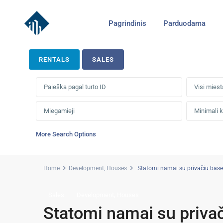
Pagrindinis
Parduodama
RENTALS
SALES
Visi miest
More Search Options
Home
Development
,
Houses
Statomi namai su privačiu basein
,
Sales
Development
Houses
Statomi namai su privači