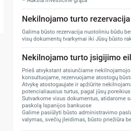
– Aukšta investicinė grąža
Nekilnojamo turto rezervacija
Galima būsto rezervacija nuotoliniu būdu be
visų dokumentų tvarkymai iki Jūsų būsto ra
Nekilnojamo turto įsigijimo e
Prieš atvykstant atsiunčiame nekilnojamojo
konsultuojame, rezervuojame atostogų būst
Atvykę atostogaujate ir apžiūrite nekilnoja
potencialiausius turtus, pagal jūsų poreikius
Sutvarkome visus dokumentus, atidarome s
paskolą Ispanijos bankuose
Galime pasiūlyti būsto administravimo pasla
valymas, svečių įleidimas, būsto priežiūra b