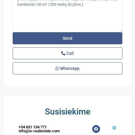
Call
WhatsApp
Susisiekime
+34 631 134 771
info@is-realestate.com