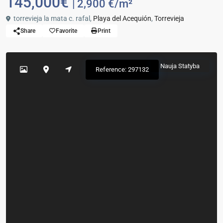
145,000€
| 2,900 €/m²
torrevieja la mata c. rafal,
Playa del Acequión
,
Torrevieja
Share
Favorite
Print
Nauja Statyba
Reference: 297132