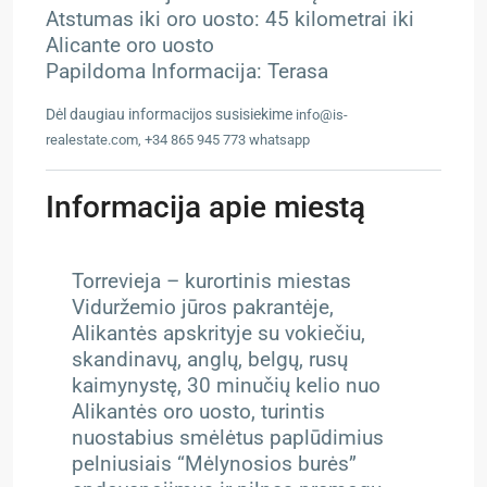
Atstumas iki oro uosto: 45 kilometrai iki
Alicante oro uosto
Papildoma Informacija: Terasa
Dėl daugiau informacijos susisiekime
info@is-
realestate.com, +34 865 945 773 whatsapp
Informacija apie miestą
Torrevieja – kurortinis miestas
Viduržemio jūros pakrantėje,
Alikantės apskrityje su vokiečiu,
skandinavų, anglų, belgų, rusų
kaimynystę, 30 minučių kelio nuo
Alikantės oro uosto, turintis
nuostabius smėlėtus paplūdimius
pelniusiais “Mėlynosios burės”