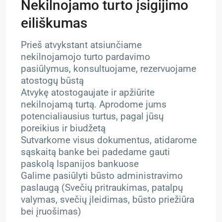
Nekilnojamo turto įsigijimo
eiliškumas
Prieš atvykstant atsiunčiame
nekilnojamojo turto pardavimo
pasiūlymus, konsultuojame, rezervuojame
atostogų būstą
Atvykę atostogaujate ir apžiūrite
nekilnojamą turtą. Aprodome jums
potencialiausius turtus, pagal jūsų
poreikius ir biudžetą
Sutvarkome visus dokumentus, atidarome
sąskaitą banke bei padedame gauti
paskolą Ispanijos bankuose
Galime pasiūlyti būsto administravimo
paslaugą (Svečių pritraukimas, patalpų
valymas, svečių įleidimas, būsto priežiūra
bei įruošimas)