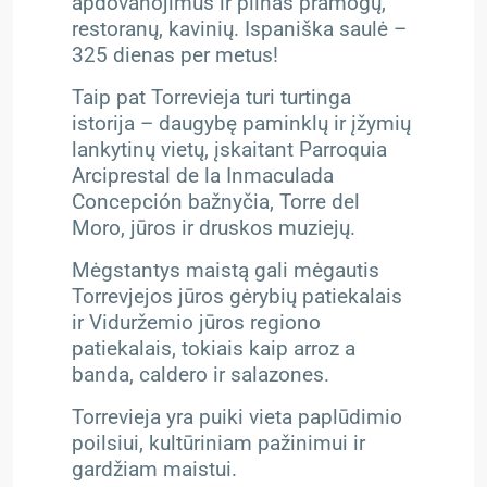
apdovanojimus ir pilnas pramogų,
restoranų, kavinių. Ispaniška saulė –
325 dienas per metus!
Taip pat Torrevieja turi turtinga
istorija – daugybę paminklų ir įžymių
lankytinų vietų, įskaitant Parroquia
Arciprestal de la Inmaculada
Concepción bažnyčia, Torre del
Moro, jūros ir druskos muziejų.
Mėgstantys maistą gali mėgautis
Torrevjejos jūros gėrybių patiekalais
ir Viduržemio jūros regiono
patiekalais, tokiais kaip arroz a
banda, caldero ir salazones.
Torrevieja yra puiki vieta paplūdimio
poilsiui, kultūriniam pažinimui ir
gardžiam maistui.