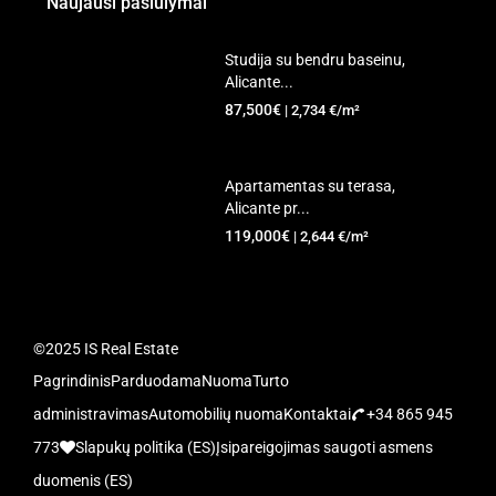
Naujausi pasiūlymai
Studija su bendru baseinu,
Alicante...
87,500€
| 2,734 €/m²
Apartamentas su terasa,
Alicante pr...
119,000€
| 2,644 €/m²
©2025 IS Real Estate
Pagrindinis
Parduodama
Nuoma
Turto
administravimas
Automobilių nuoma
Kontaktai
+34 865 945
773
Slapukų politika (ES)
Įsipareigojimas saugoti asmens
duomenis (ES)