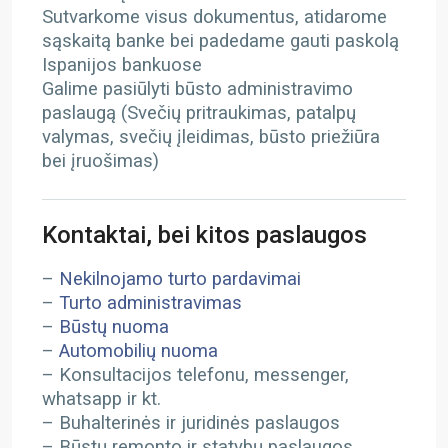
Sutvarkome visus dokumentus, atidarome
sąskaitą banke bei padedame gauti paskolą
Ispanijos bankuose
Galime pasiūlyti būsto administravimo
paslaugą (Svečių pritraukimas, patalpų
valymas, svečių įleidimas, būsto priežiūra
bei įruošimas)
Kontaktai, bei kitos paslaugos
–
Nekilnojamo turto pardavimai
–
Turto administravimas
–
Būstų nuoma
–
Automobilių nuoma
– Konsultacijos telefonu, messenger,
whatsapp ir kt.
– Buhalterinės ir juridinės paslaugos
– Būstų remonto ir statybų paslaugos