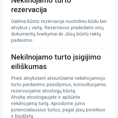
Nekilnojamo turto
rezervacija
Galima būsto rezervacija nuotoliniu būdu bei
atvykus į vietą. Rezervavus pradedami visų
dokumentų tvarkymai iki Jūsų būsto raktų
padavimo.
Nekilnojamo turto įsigijimo
eiliškumas
Prieš atvykstant atsiunčiame nekilnojamojo
turto pardavimo pasiūlymus, konsultuojame,
rezervuojame atostogų būstą
Atvykę atostogaujate ir apžiūrite
nekilnojamą turtą. Aprodome jums
potencialiausius turtus, pagal jūsų poreikius
ir biudžetą