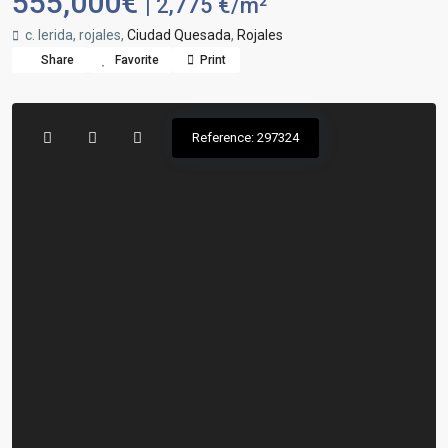
555,000€
| 2,775 €/m²
c. lerida, rojales,
Ciudad Quesada
,
Rojales
Share
Favorite
Print
Reference: 297324