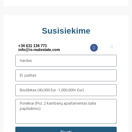
Susisiekime
+34 631 134 771
info@is-realestate.com