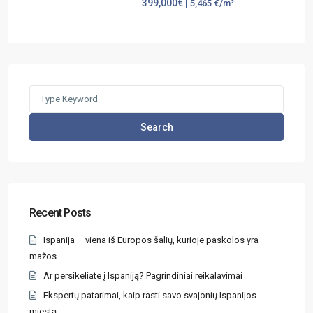
399,000€
| 5,465 €/m²
Search
Recent Posts
Ispanija – viena iš Europos šalių, kurioje paskolos yra
mažos
Ar persikeliate į Ispaniją? Pagrindiniai reikalavimai
Ekspertų patarimai, kaip rasti savo svajonių Ispanijos
miestą