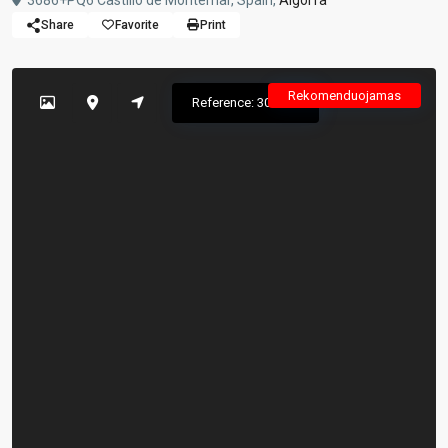
3686+PQ6 Castillo de Montemar, Spain,
Algorfa
Share
Favorite
Print
Rekomenduojamas
Reference: 302610