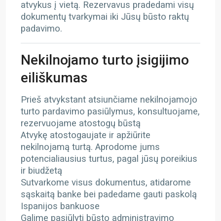
atvykus į vietą. Rezervavus pradedami visų
dokumentų tvarkymai iki Jūsų būsto raktų
padavimo.
Nekilnojamo turto įsigijimo
eiliškumas
Prieš atvykstant atsiunčiame nekilnojamojo
turto pardavimo pasiūlymus, konsultuojame,
rezervuojame atostogų būstą
Atvykę atostogaujate ir apžiūrite
nekilnojamą turtą. Aprodome jums
potencialiausius turtus, pagal jūsų poreikius
ir biudžetą
Sutvarkome visus dokumentus, atidarome
sąskaitą banke bei padedame gauti paskolą
Ispanijos bankuose
Galime pasiūlyti būsto administravimo