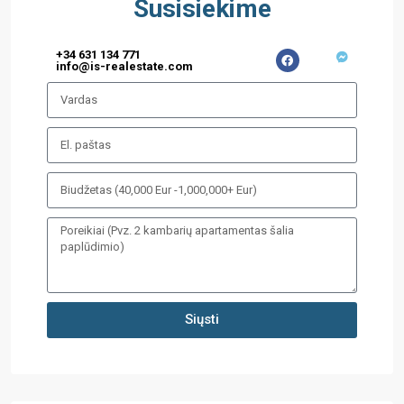
Susisiekime
+34 631 134 771
info@is-realestate.com
Siųsti