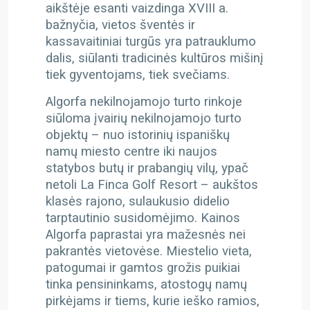
aikštėje esanti vaizdinga XVIII a.
bažnyčia, vietos šventės ir
kassavaitiniai turgūs yra patrauklumo
dalis, siūlanti tradicinės kultūros mišinį
tiek gyventojams, tiek svečiams.
Algorfa nekilnojamojo turto rinkoje
siūloma įvairių nekilnojamojo turto
objektų – nuo istorinių ispaniškų
namų miesto centre iki naujos
statybos butų ir prabangių vilų, ypač
netoli La Finca Golf Resort – aukštos
klasės rajono, sulaukusio didelio
tarptautinio susidomėjimo. Kainos
Algorfa paprastai yra mažesnės nei
pakrantės vietovėse. Miestelio vieta,
patogumai ir gamtos grožis puikiai
tinka pensininkams, atostogų namų
pirkėjams ir tiems, kurie ieško ramios,