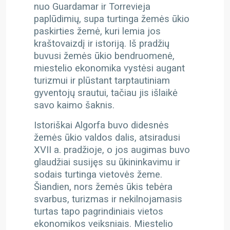
nuo Guardamar ir Torrevieja
paplūdimių, supa turtinga žemės ūkio
paskirties žemė, kuri lemia jos
kraštovaizdį ir istoriją. Iš pradžių
buvusi žemės ūkio bendruomenė,
miestelio ekonomika vystėsi augant
turizmui ir plūstant tarptautiniam
gyventojų srautui, tačiau jis išlaikė
savo kaimo šaknis.
Istoriškai Algorfa buvo didesnės
žemės ūkio valdos dalis, atsiradusi
XVII a. pradžioje, o jos augimas buvo
glaudžiai susijęs su ūkininkavimu ir
sodais turtinga vietovės žeme.
Šiandien, nors žemės ūkis tebėra
svarbus, turizmas ir nekilnojamasis
turtas tapo pagrindiniais vietos
ekonomikos veiksniais. Miestelio