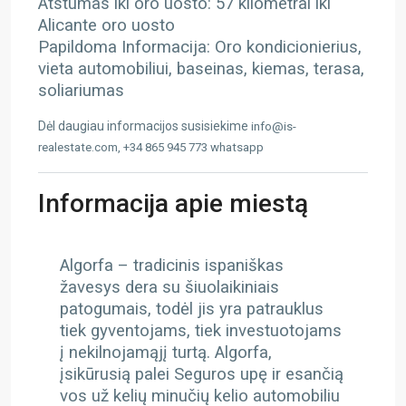
Atstumas iki oro uosto: 57 kilometrai iki
Alicante oro uosto
Papildoma Informacija: Oro kondicionierius,
vieta automobiliui, baseinas, kiemas, terasa,
soliariumas
Dėl daugiau informacijos susisiekime
info@is-
realestate.com, +34 865 945 773 whatsapp
Informacija apie miestą
Algorfa –
tradicinis ispaniškas
žavesys dera su šiuolaikiniais
patogumais, todėl jis yra patrauklus
tiek gyventojams, tiek investuotojams
į nekilnojamąjį turtą. Algorfa,
įsikūrusią palei Seguros upę ir esančią
vos už kelių minučių kelio automobiliu